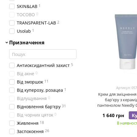
1
SKIN&LAB
0
TOCOBO
2
TRANSPARENT-LAB
1
Usolab
Призначення
5
Антиоксидантний захист
0
Від акне
11
Від зморшок
Артикул: 05
1
Від куперозу, розацеа
Крем для зміцнення
0
Відлущування
бар'єру з керамі
пантенолом Needly C
31
Відновлення бар'єру
Cream, 80 
0
Від чорних цяток
1 640 грн
К
18
Живлення
В наявност
26
Заспокоєння