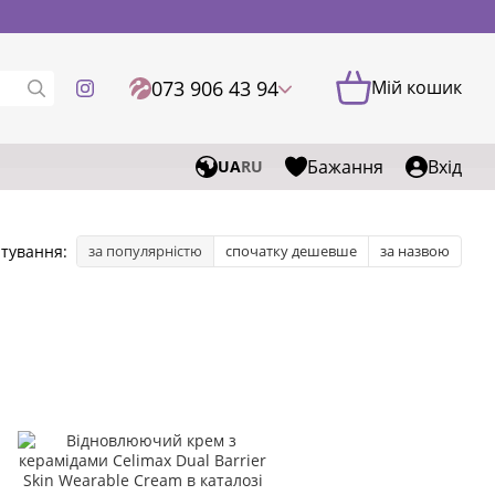
073 906 43 94
Мій кошик
Бажання
Вхід
UA
RU
тування:
за популярністю
спочатку дешевше
за назвою