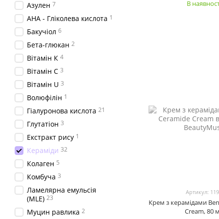
В наявност
7
Азулен
1
АНА - Гліколева кислота
6
Бакучіол
2
Бета-глюкан
4
Вітамін К
3
Вітамін С
3
Вітамін U
1
Волюфілін
21
Гіалуронова кислота
3
Глутатіон
1
Екстракт рису
32
Кераміди
5
Колаген
3
Комбуча
Ламелярна емульсія
Артикул: 11
23
(MLE)
Крем з керамідами Ben
2
Cream, 80 
Муцин равлика