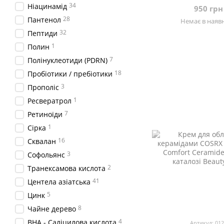
34
Ніацинамід
950 грн
28
Пантенол
Немає в наявн
32
Пептиди
1
Полин
7
Полінуклеотиди (PDRN)
18
Пробіотики / пребіотики
3
Прополіс
1
Ресвератрол
7
Ретиноїди
1
Сірка
16
Сквалан
3
Софольянс
2
Транексамова кислота
41
Центела азіатська
5
Цинк
8
Чайне дерево
4
BHA - Саліцилова кислота
Артикул: 01