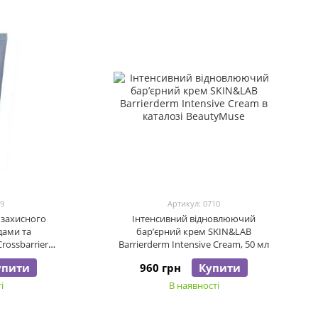
79
Артикул: 0710
 захисного
Інтенсивний відновлюючий
дами та
бар’єрний крем SKIN&LAB
rossbarrier
Barrierderm Intensive Cream, 50 мл
мл
упити
960 грн
Купити
і
В наявності