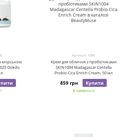
68
Артикул: 1084
з морською
Крем для обличчя з пробіотиками
025 Dokdo
SKIN1004 Madagascar Centella
мл
Probio-Cica Enrich Cream, 50 мл
упити
859 грн
Купити
і
В наявності