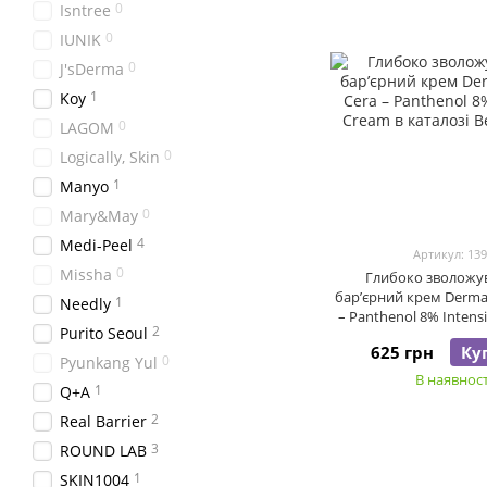
0
Isntree
0
IUNIK
0
J'sDerma
1
Koy
0
LAGOM
0
Logically, Skin
1
Manyo
0
Mary&May
4
Medi-Peel
Артикул: 13
0
Missha
Глибоко зволожу
бар’єрний крем Derma 
1
Needly
– Panthenol 8% Intens
2
Purito Seoul
мл
625 грн
Ку
0
Pyunkang Yul
В наявност
1
Q+A
2
Real Barrier
3
ROUND LAB
1
SKIN1004