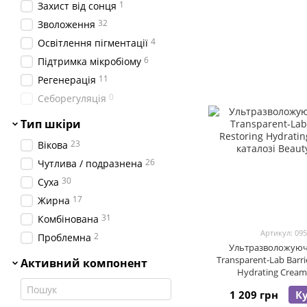
1
Захист від сонця
32
Зволоження
4
Освітлення пігментації
6
Підтримка мікробіому
11
Регенерація
0
Себорегуляція
Тип шкіри
23
Вікова
26
Чутлива / подразнена
30
Суха
17
Жирна
31
Комбінована
Артикул: 09
2
Проблемна
Ультразволожуюч
Transparent-Lab Barri
Активний компонент
Hydrating Cream
1 209 грн
К