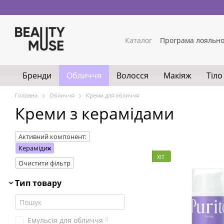
Перейти до основного контенту
Каталог
Програма лояльно
Обмін та повернення
Ко
Умови використання сайт
Бренди
Обличчя
Волосся
Макіяж
Тіло
Головна
Обличчя
Креми для обличчя
Креми з керамідами
Активний компонент:
Кераміди
ХІТ
Очистити фільтр
Тип товару
0
Емульсія для обличчя