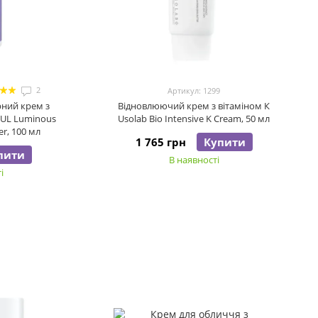
2
Артикул: 1299
ний крем з
Відновлюючий крем з вітаміном К
OUL Luminous
Usolab Bio Intensive K Cream, 50 мл
er, 100 мл
1 765 грн
Купити
пити
В наявності
і