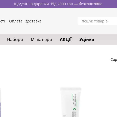
Щоденні відправки. Від 2000 грн — безкоштовно.
сті
Оплата і доставка
нтакти
Блог
у
Набори
Мініатюри
АКЦІЇ
Уцінка
Сор