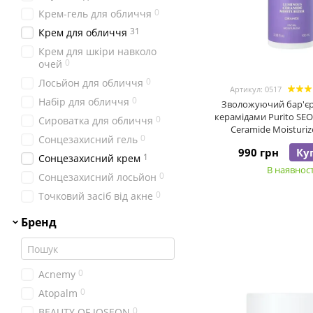
0
Крем-гель для обличчя
31
Крем для обличчя
Крем для шкіри навколо
0
очей
0
Лосьйон для обличчя
Артикул: 0517
0
Набір для обличчя
Зволожуючий бар'єр
керамідами Purito SE
0
Сироватка для обличчя
Ceramide Moisturiz
0
Сонцезахисний гель
990 грн
Ку
1
Сонцезахисний крем
В наявност
0
Сонцезахисний лосьйон
0
Точковий засіб від акне
Бренд
0
Acnemy
0
Atopalm
0
BEAUTY OF JOSEON