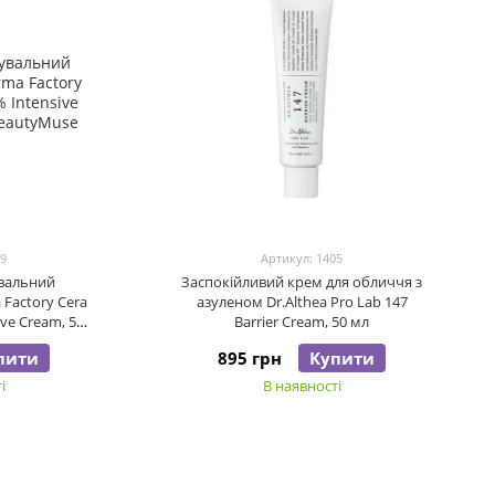
99
Артикул: 1405
вальний
Заспокійливий крем для обличчя з
Factory Cera
азуленом Dr.Althea Pro Lab 147
ive Cream, 50
Barrier Cream, 50 мл
пити
895 грн
Купити
і
В наявності