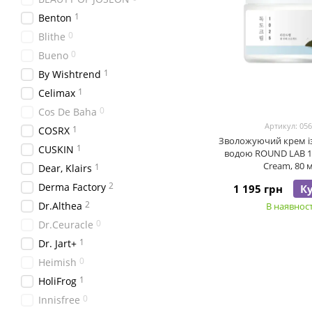
1
Benton
0
Blithe
0
Bueno
1
By Wishtrend
1
Celimax
0
Cos De Baha
Артикул: 05
1
COSRX
Зволожуючий крем і
1
CUSKIN
водою ROUND LAB 1
Cream, 80 
1
Dear, Klairs
2
Derma Factory
1 195 грн
К
2
Dr.Althea
В наявност
0
Dr.Ceuracle
1
Dr. Jart+
0
Heimish
1
HoliFrog
0
Innisfree