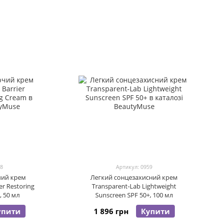
58
Артикул: 0959
ий крем
Легкий сонцезахисний крем
er Restoring
Transparent-Lab Lightweight
, 50 мл
Sunscreen SPF 50+, 100 мл
упити
1 896 грн
Купити