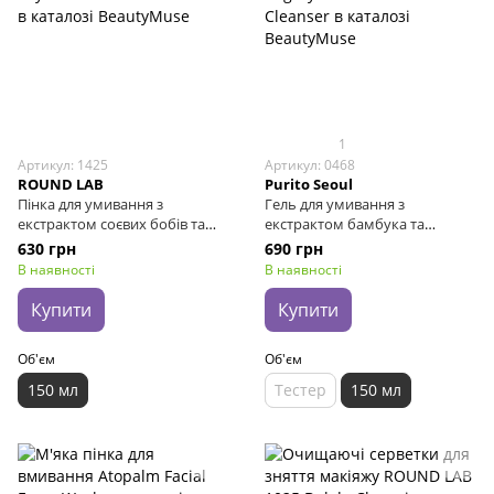
1
Артикул: 1425
Артикул: 0468
ROUND LAB
Purito Seoul
Пінка для умивання з
Гель для умивання з
екстрактом соєвих бобів та
екстрактом бамбука та
пантенолом ROUND LAB
пантенолом Purito Seoul
630 грн
690 грн
Soybean Panthenol Cleanser,
Mighty Bamboo Panthenol
В наявності
В наявності
150 мл
Cleanser, 150 мл
Купити
Купити
Об'єм
Об'єм
150 мл
Тестер
150 мл