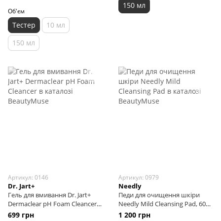
150 мл
Об'єм
Тестер
10 мл
150 мл
Артикул: 0146
Артикул: 0979
Dr. Jart+
Needly
Гель для вмивання Dr. Jart+
Педи для очищення шкіри
Dermaclear pH Foam Cleancer,
Needly Mild Cleansing Pad, 60
120 мл (renew)
шт
699 грн
1 200 грн