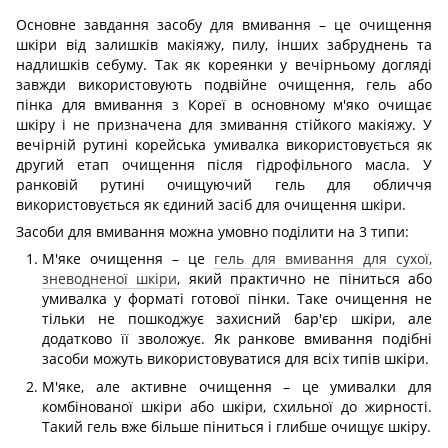
Основне завдання засобу для вмивання – це очищення
шкіри від залишків макіяжу, пилу, інших забруднень та
надлишків себуму. Так як кореянки у вечірньому догляді
завжди використовують подвійне очищення, гель або
пінка для вмивання з Кореї в основному м'яко очищає
шкіру і не призначена для змивання стійкого макіяжу. У
вечірній рутині корейська умивалка використовується як
другий етап очищення після гідрофільного масла. У
ранковій рутині очищуючий гель для обличчя
використовується як єдиний засіб для очищення шкіри.
Засоби для вмивання можна умовно поділити на 3 типи:
М'яке очищення – це
гель для вмивання для сухої,
зневодненої шкіри
, який практично не піниться або
умивалка у форматі готової пінки. Таке очищення не
тільки не пошкоджує захисний бар'єр шкіри, але
додатково її зволожує. Як ранкове вмивання подібні
засоби можуть використовуватися для всіх типів шкіри.
М'яке, але активне очищення – це умивалки для
комбінованої шкіри або шкіри, схильної до жирності.
Такий гель вже більше піниться і глибше очищує шкіру.