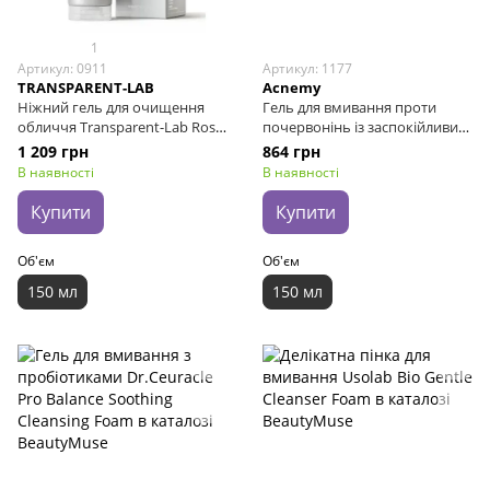
1
Артикул: 0911
Артикул: 1177
TRANSPARENT-LAB
Acnemy
Ніжний гель для очищення
Гель для вмивання проти
обличчя Transparent-Lab Rose
почервонінь із заспокійливим
Calming Cleanser pH 5.5, 150 мл
ефектом ACNEMY Zitcalm
1 209 грн
864 грн
Cleansing Gel, 150 мл
В наявності
В наявності
Купити
Купити
Об'єм
Об'єм
150 мл
150 мл