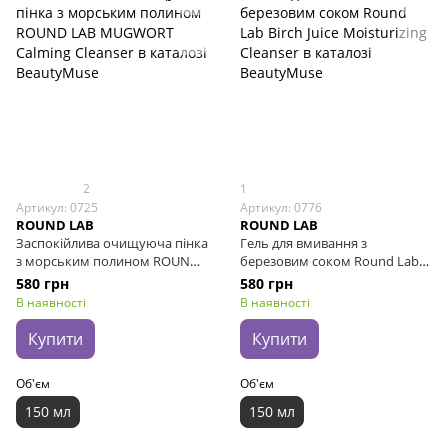
2
1
Артикул: 0725
Артикул: 0776
ROUND LAB
ROUND LAB
Заспокійлива очищуюча пінка
Гель для вмивання з
з морським полином ROUND
березовим соком Round Lab
LAB MUGWORT Calming
Birch Juice Moisturizing
580 грн
580 грн
Cleanser, 150 мл
Cleanser, 150 мл
В наявності
В наявності
Купити
Купити
Об'єм
Об'єм
150 мл
150 мл