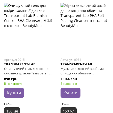
Артикул: 0915
Артикул: 0961
TRANSPARENT-LAB
TRANSPARENT-LAB
Очищуючий гель для шкіри
Мультикислотний засіб для
схильної до акне Transparent-
очищення обличчя
Lab Blemish Control BHA
Transparent-Lab PHA Soft
898 грн
1 044 грн
Cleanser pH 3.5, 150 мл
Peeling Cleanser, 150 мл
В наявності
В наявності
Купити
Купити
Об'єм
Об'єм
150 мл
150 мл