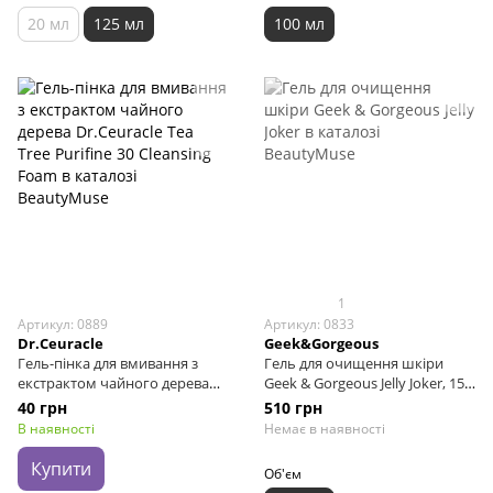
20 мл
125 мл
100 мл
1
Артикул: 0889
Артикул: 0833
Dr.Ceuracle
Geek&Gorgeous
Гель-пінка для вмивання з
Гель для очищення шкіри
екстрактом чайного дерева
Geek & Gorgeous Jelly Joker, 150
Dr.Ceuracle Tea Tree Purifine 30
мл
40 грн
510 грн
Cleansing Foam, Sample
В наявності
Немає в наявності
Купити
Об'єм