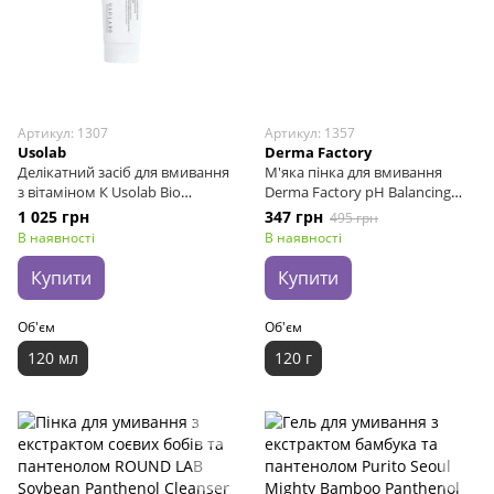
Артикул: 1307
Артикул: 1357
Usolab
Derma Factory
Делікатний засіб для вмивання
М'яка пінка для вмивання
з вітаміном К Usolab Bio
Derma Factory pH Balancing
Intensive Foaming K Cleanser,
Cleansing Foam, 120 г
1 025 грн
347 грн
495 грн
120 мл
В наявності
В наявності
Купити
Купити
Об'єм
Об'єм
120 мл
120 г