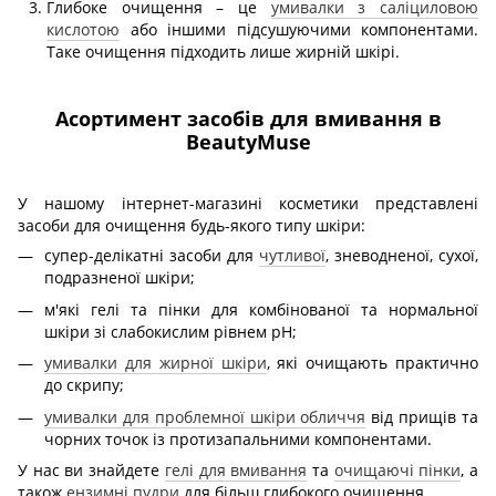
Глибоке очищення – це
умивалки з саліциловою
кислотою
або іншими підсушуючими компонентами.
Таке очищення підходить лише жирній шкірі.
Асортимент засобів для вмивання в
BeautyMuse
У нашому інтернет-магазині косметики представлені
засоби для очищення будь-якого типу шкіри:
супер-делікатні засоби для
чутливої
, зневодненої, сухої,
подразненої шкіри;
м'які гелі та пінки для комбінованої та нормальної
шкіри зі слабокислим рівнем pH;
умивалки для жирної шкіри
, які очищають практично
до скрипу;
умивалки для проблемної шкіри обличчя
від прищів та
чорних точок із протизапальними компонентами.
У нас ви знайдете
гелі для вмивання
та
очищаючі пінки
, а
також
ензимні пудри
для більш глибокого очищення.