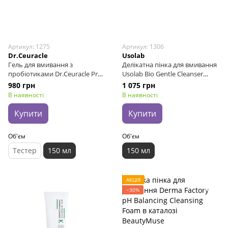
Артикул: 1275
Артикул: 1306
Dr.Ceuracle
Usolab
Гель для вмивання з
Делікатна пінка для вмивання
пробіотиками Dr.Ceuracle Pro
Usolab Bio Gentle Cleanser
Balance Soothing Cleansing
Foam, 150 мл
980 грн
1 075 грн
Foam, 150 мл
В наявності
В наявності
Купити
Купити
Об'єм
Об'єм
Тестер
150 мл
150 мл
АКЦІЯ
−30%