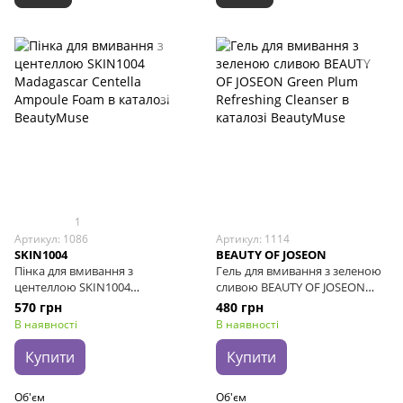
1
Артикул: 1086
Артикул: 1114
SKIN1004
BEAUTY OF JOSEON
Пінка для вмивання з
Гель для вмивання з зеленою
центеллою SKIN1004
сливою BEAUTY OF JOSEON
Madagascar Centella Ampoule
Green Plum Refreshing
570 грн
480 грн
Foam, 125 мл
Cleanser, 100 мл
В наявності
В наявності
Купити
Купити
Об'єм
Об'єм