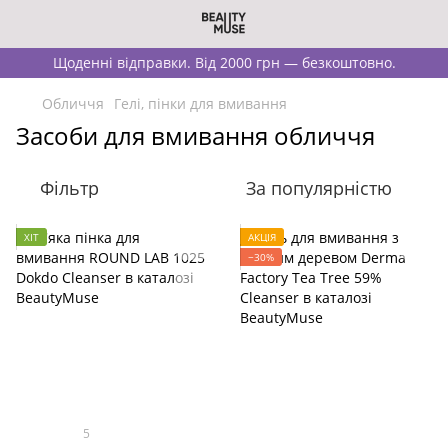
Щоденні відправки. Від 2000 грн — безкоштовно.
Обличчя
Гелі, пінки для вмивання
Засоби для вмивання обличчя
Фільтр
За популярністю
ХІТ
АКЦІЯ
−30%
5