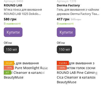
Артикул: 0466
Артикул: 1378
ROUND LAB
Derma Factory
М'яка пінка для вмивання
Гель для вмивання з чайним
ROUND LAB 1025 Dokdo
деревом Derma Factory Tea
Cleanser, 150 мл
Tree 59% Cleanser, 150 мл
580 грн
417 грн
595 грн
В наявності
В наявності
Купити
Купити
Об'єм
Об'єм
150 мл
150 мл
АКЦІЯ
УЦІНКА
−30%
−40%
ХІТ