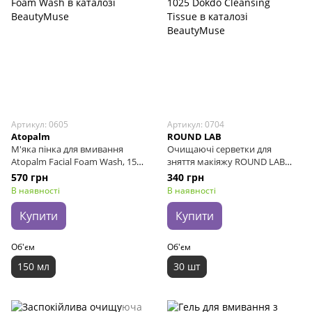
Артикул: 0605
Артикул: 0704
Atopalm
ROUND LAB
М'яка пінка для вмивання
Очищаючі серветки для
Atopalm Facial Foam Wash, 150
зняття макіяжу ROUND LAB
мл
1025 Dokdo Cleansing Tissue, 30
570 грн
340 грн
шт
В наявності
В наявності
Купити
Купити
Об'єм
Об'єм
150 мл
30 шт