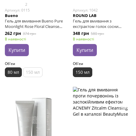
2
Артикул: 0115
Артикул: 1042
Bueno
ROUND LAB
Гель для вмивання Bueno Pure
Гель для вмивання з
Moonlight Rose Floral Cleanser,
екстрактом голок сосни
80 мл
ROUND LAB Pine Calming Cica
262 грн
348 грн
374 грн
580 грн
Cleanser, 150 мл
В наявності
В наявності
Купити
Купити
Об'єм
Об'єм
80 мл
150 мл
150 мл