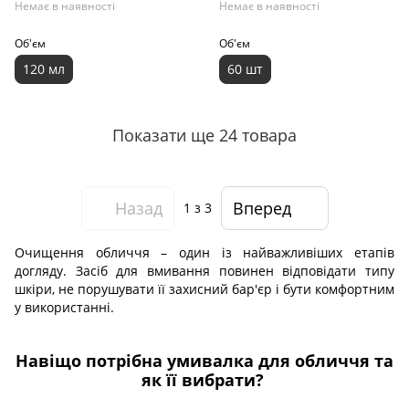
Немає в наявності
Немає в наявності
Об'єм
Об'єм
120 мл
60 шт
Показати ще 24 товара
Назад
Вперед
1
з 3
Очищення обличчя – один із найважливіших етапів
догляду. Засіб для вмивання повинен відповідати типу
шкіри, не порушувати її захисний бар'єр і бути комфортним
у використанні.
Навіщо потрібна умивалка для обличчя та
як її вибрати?