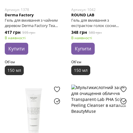
Артикул: 1378
Артикул: 1042
Derma Factory
ROUND LAB
Гель для вмивання з чайним
Гель для вмивання з
деревом Derma Factory Tea
екстрактом голок сосни
Tree 59% Cleanser, 150 мл
ROUND LAB Pine Calming Cica
417 грн
348 грн
595 грн
580 грн
Cleanser, 150 мл
В наявності
В наявності
Купити
Купити
Об'єм
Об'єм
150 мл
150 мл