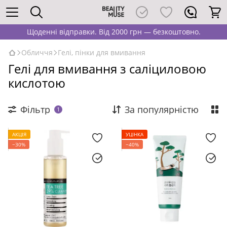
Щоденні відправки. Від 2000 грн — безкоштовно.
Обличчя
Гелі, пінки для вмивання
Гелі для вмивання з саліциловою
кислотою
Фільтр
За популярністю
1
АКЦІЯ
УЦІНКА
−30%
−40%