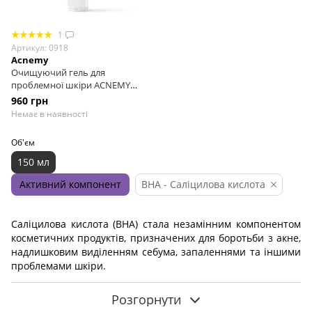
1
Артикул: 0918
Acnemy
Очищуючий гель для
проблемної шкіри ACNEMY
Zitclean, 150 мл
960 грн
Немає в наявності
Об'єм
150 мл
Активний компонент
BHA - Саліцилова кислота
Саліцилова кислота (BHA) стала незамінним компонентом
косметичних продуктів, призначених для боротьби з акне,
надлишковим виділенням себума, запаленнями та іншими
проблемами шкіри.
Розгорнути
Як працюють гелі з саліциловою