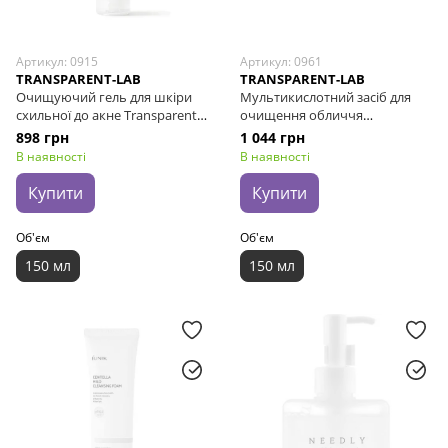
Артикул: 0915
Артикул: 0961
TRANSPARENT-LAB
TRANSPARENT-LAB
Очищуючий гель для шкіри
Мультикислотний засіб для
схильної до акне Transparent-
очищення обличчя
Lab Blemish Control BHA
Transparent-Lab PHA Soft
898 грн
1 044 грн
Cleanser pH 3.5, 150 мл
Peeling Cleanser, 150 мл
В наявності
В наявності
Купити
Купити
Об'єм
Об'єм
150 мл
150 мл