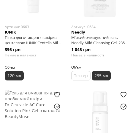
Артикул: 0663
Артикул: 0684
IUNIK
Needly
Пінка для очищення шкіри з
М'який очищуючий гель
центеллою IUNIK Centella Mild
Needly Mild Cleansing Gel, 235
Cleansing Foam, 120 мл
мл
395 грн
1 045 грн
Немає в наявності
Немає в наявності
Об'єм
Об'єм
120 мл
Тестер
235 мл