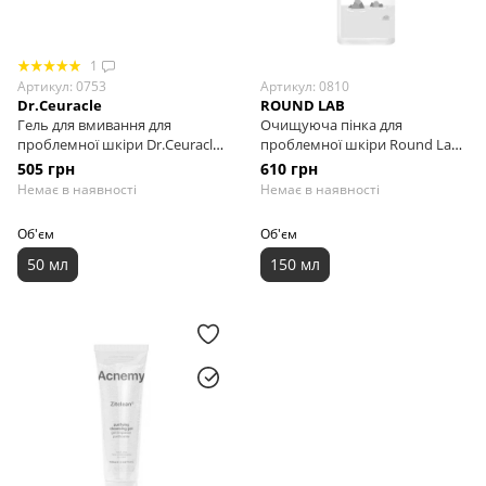
1
Артикул: 0753
Артикул: 0810
Dr.Ceuracle
ROUND LAB
Гель для вмивання для
Очищуюча пінка для
проблемної шкіри Dr.Ceuracle
проблемної шкіри Round Lab
АC Сure Solution Pink Gel, 50 мл
1025 Dokdo Bubble Foam, 150
505 грн
610 грн
мл
Немає в наявності
Немає в наявності
Об'єм
Об'єм
50 мл
150 мл