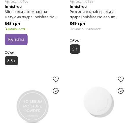
Артикул: 0406
Артикул: 0189
Innisfree
Innisfree
Мінеральна компактна
Розсипчаста мінеральна
матуюча пудра Innisfree No
пудра Innisfree No-sebum
Sebum Mineral Pact
Mineral Powder, 5 г
545 грн
349 грн
В наявності
Немає в наявності
Купити
Об'єм
5 г
Об'єм
8,5 г