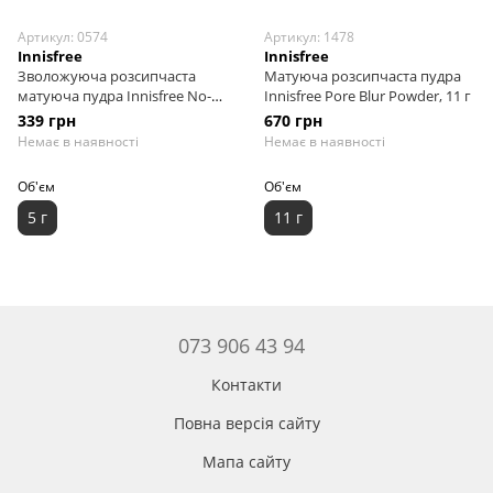
Артикул: 0574
Артикул: 1478
Innisfree
Innisfree
Зволожуюча розсипчаста
Матуюча розсипчаста пудра
матуюча пудра Innisfree No-
Innisfree Pore Blur Powder, 11 г
Sebum Moisture Powder, 5 г
339 грн
670 грн
Немає в наявності
Немає в наявності
Об'єм
Об'єм
5 г
11 г
073 906 43 94
Контакти
Повна версія сайту
Мапа сайту