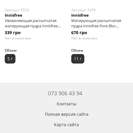
Артикул: 0574
Артикул: 1478
Innisfree
Innisfree
Увлажняющая рассыпчатая
Матирующая рассыпчатая
матирующая пудра Innisfree
пудра Innisfree Pore Blur
No-Sebum Moisture Powder, 5 г
Powder, 11 г
339 грн
670 грн
Нет в наличии
Нет в наличии
Объем
Объем
5 г
11 г
073 906 43 94
Контакты
Полная версия сайта
Карта сайта