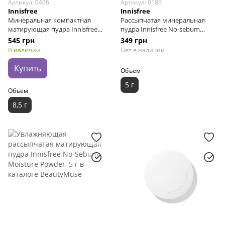
Артикул: 0406
Артикул: 0189
Innisfree
Innisfree
Минеральная компактная
Рассыпчатая минеральная
матирующая пудра Innisfree
пудра Innisfree No-sebum
No Sebum Mineral Pact
Mineral Powder, 5 г
545 грн
349 грн
В наличии
Нет в наличии
Купить
Объем
5 г
Объем
8,5 г