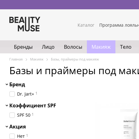
Перейти к основному контенту
Каталог
Программа лояль
Бренды
Лицо
Волосы
Макияж
Тело
Главная
Макияж
Базы, праймеры под макияж
Базы и праймеры под ма
Бренд
1
Dr. Jart+
Коэффициент SPF
1
SPF 50
Акция
1
Нет