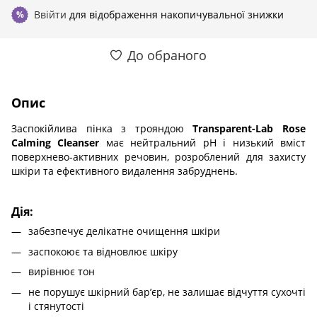
Ввійти
для відображення накопичувальної знижки
%
До обраного
Опис
Заспокійлива пінка з трояндою
Transparent-Lab Rose
Calming Cleanser
має нейтральний pH і низький вміст
поверхнево-активних речовин, розроблений для захисту
шкіри та ефективного видалення забруднень.
Дія:
забезпечує делікатне очищення шкіри
заспокоює та відновлює шкіру
вирівнює тон
не порушує шкірний бар’єр, не залишає відчуття сухочті
і стянутості