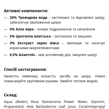
Активні компоненти:
20% Трояндова вода
– заспокоює та відновлює шкіру,
забезпечує зволоження шкіри
5% Алоє вера
– знімає подразнення та запалення
5% Центелла азіатська
– заспокоює та зміцнює
3%
Екстракт зерен вівса
– зволожує та насичує
корисними мікроелементами
0,5% Алантоїн
– має антивікову дію, зміцнює шкіру
Спосіб застосування:
Нанесіть невелику кількість засобу на шкіру. Ніжно
помасажуйте круговими рухами. Змийте теплою водою.
Склад:
Aqua (Water), Rosa Damascena Flower Water, Glycerin,
Propanediol, Aloe Barbadensis Leaf Juice, Cocamidopropyl