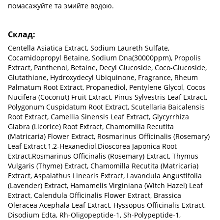
помасажуйте та змийте водою.
Склад:
Centella Asiatica Extract, Sodium Laureth Sulfate,
Cocamidopropyl Betaine, Sodium Dna(30000ppm), Propolis
Extract, Panthenol, Betaine, Decyl Glucoside, Coco-Glucoside,
Glutathione, Hydroxydecyl Ubiquinone, Fragrance, Rheum
Palmatum Root Extract, Propanediol, Pentylene Glycol, Cocos
Nucifera (Coconut) Fruit Extract, Pinus Sylvestris Leaf Extract,
Polygonum Cuspidatum Root Extract, Scutellaria Baicalensis
Root Extract, Camellia Sinensis Leaf Extract, Glycyrrhiza
Glabra (Licorice) Root Extract, Chamomilla Recutita
(Matricaria) Flower Extract, Rosmarinus Officinalis (Rosemary)
Leaf Extract,1,2-Hexanediol,Dioscorea Japonica Root
Extract,Rosmarinus Officinalis (Rosemary) Extract, Thymus
Vulgaris (Thyme) Extract, Chamomilla Recutita (Matricaria)
Extract, Aspalathus Linearis Extract, Lavandula Angustifolia
(Lavender) Extract, Hamamelis Virginiana (Witch Hazel) Leaf
Extract, Calendula Officinalis Flower Extract, Brassica
Oleracea Acephala Leaf Extract, Hyssopus Officinalis Extract,
Disodium Edta, Rh-Oligopeptide-1, Sh-Polypeptide-1,