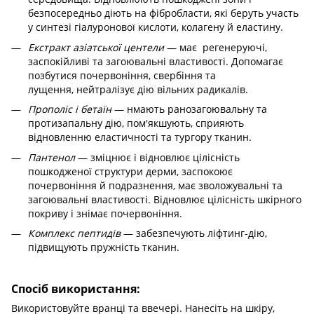
безпосередньо діють на фібробласти, які беруть участь
у синтезі гіалуронової кислоти, колагену й еластину.
Екстракт азіатської центели
— має регенеруючі,
заспокійливі та загоювальні властивості. Допомагає
позбутися почервоніння, свербіння та
лущення, нейтралізує дію вільних радикалів.
Прополіс і бетаїн
— нмають ранозагоювальну та
протизапальну дію, пом'якшують, сприяють
відновленню еластичності та тургору тканин.
Пантенол
— зміцнює і відновлює цілісність
пошкодженої структури дерми, заспокоює
почервоніння й подразнення, має зволожувальні та
загоювальні властивості. Відновлює цілісність шкірного
покриву і знімає почервоніння.
Комплекс пептидів
— забезпечують ліфтинг-дію,
підвищують пружність тканин.
Спосіб використання:
Використовуйте вранці та ввечері. Нанесіть на шкіру,