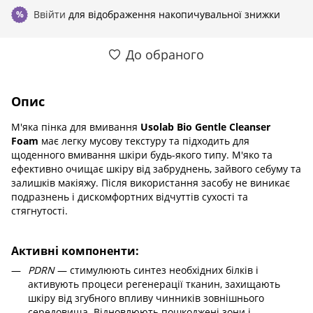
Ввійти
для відображення накопичувальної знижки
%
До обраного
Опис
М'яка пінка для вмивання
Usolab Bio Gentle Cleanser
Foam
має легку мусову текстуру та підходить для
щоденного вмивання шкіри будь-якого типу. М'яко та
ефективно очищає шкіру від забруднень, зайвого себуму та
залишків макіяжу. Після використання засобу не виникає
подразнень і дискомфортних відчуттів сухості та
стягнутості.
Активні компоненти:
PDRN
— стимулюють синтез необхідних білків і
активують процеси регенерації тканин, захищають
шкіру від згубного впливу чинників зовнішнього
середовища. Відновлюють пошкоджені зони і