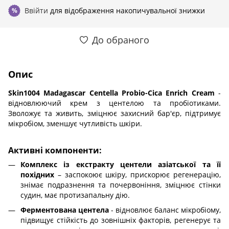
Ввійти
для відображення накопичувальної знижки
%
До обраного
Опис
Skin1004 Madagascar Centella Probio-Cica Enrich Cream
-
відновлюючий крем з центелою та пробіотиками.
Зволожує та живить, зміцнює захисний бар'єр, підтримує
мікробіом, зменшує чутливість шкіри.
Активні компоненти:
Комплекс із екстракту центели азіатської та її
похідних
– заспокоює шкіру, прискорює регенерацію,
знімає подразнення та почервоніння, зміцнює стінки
судин, має протизапальну дію.
Ферментована центела
- відновлює баланс мікробіому,
підвищує стійкість до зовнішніх факторів, регенерує та