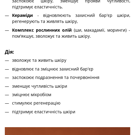
заспокоює шкіру, зменшує прояви чутливості,
підтримує еластичність.
Кераміди
- відновлюють захисний бар'єр шкіри,
регенерують та живлять шкіру,
Комплекс рослинних олій
(ши, макадамії, моринги) -
пом'якшує, зволожує та живить шкіру.
Дія:
зволожує та живить шкіру
відновлює та зміцнює захисний бар'єр
заспокоює подразнення та почервоніння
зменшує чутливість шкіри
зміцнює мікробіом
стимулює регенерацію
підтримує еластичність шкіри