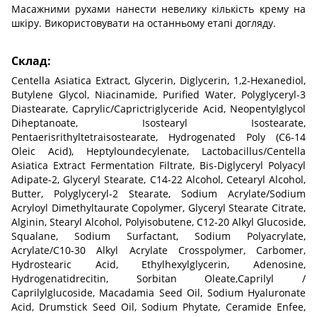
Масажними рухами нанести невелику кількість крему на
шкіру. Використовувати на останньому етапі догляду.
Склад:
Centella Asiatica Extract, Glycerin, Diglycerin, 1,2-Hexanediol,
Butylene Glycol, Niacinamide, Purified Water, Polyglyceryl-3
Diastearate, Caprylic/Caprictriglyceride Acid, Neopentylglycol
Diheptanoate, Isostearyl Isostearate,
Pentaerisrithyltetraisostearate, Hydrogenated Poly (C6-14
Oleic Acid), Heptyloundecylenate, Lactobacillus/Centella
Asiatica Extract Fermentation Filtrate, Bis-Diglyceryl Polyacyl
Adipate-2, Glyceryl Stearate, C14-22 Alcohol, Cetearyl Alcohol,
Butter, Polyglyceryl-2 Stearate, Sodium Acrylate/Sodium
Acryloyl Dimethyltaurate Copolymer, Glyceryl Stearate Citrate,
Alginin, Stearyl Alcohol, Polyisobutene, C12-20 Alkyl Glucoside,
Squalane, Sodium Surfactant, Sodium Polyacrylate,
Acrylate/C10-30 Alkyl Acrylate Crosspolymer, Carbomer,
Hydrostearic Acid, Ethylhexylglycerin, Adenosine,
Hydrogenatidrecitin, Sorbitan Oleate,Caprilyl /
Caprilylglucoside, Macadamia Seed Oil, Sodium Hyaluronate
Acid, Drumstick Seed Oil, Sodium Phytate, Ceramide Enfee,