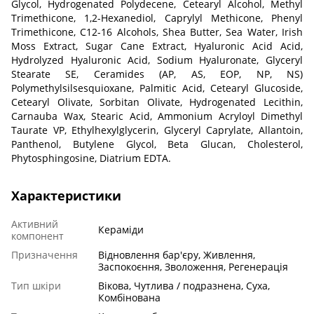
Glycol, Hydrogenated Polydecene, Cetearyl Alcohol, Methyl
Trimethicone, 1,2-Hexanediol, Caprylyl Methicone, Phenyl
Trimethicone, C12-16 Alcohols, Shea Butter, Sea Water, Irish
Moss Extract, Sugar Cane Extract, Hyaluronic Acid Acid,
Hydrolyzed Hyaluronic Acid, Sodium Hyaluronate, Glyceryl
Stearate SE, Ceramides (AP, AS, EOP, NP, NS)
Polymethylsilsesquioxane, Palmitic Acid, Cetearyl Glucoside,
Cetearyl Olivate, Sorbitan Olivate, Hydrogenated Lecithin,
Carnauba Wax, Stearic Acid, Ammonium Acryloyl Dimethyl
Taurate VP, Ethylhexylglycerin, Glyceryl Caprylate, Allantoin,
Panthenol, Butylene Glycol, Beta Glucan, Cholesterol,
Phytosphingosine, Diatrium EDTA.
Характеристики
Активний
Кераміди
компонент
Призначення
Відновлення бар'єру, Живлення,
Заспокоєння, Зволоження, Регенерація
Тип шкіри
Вікова, Чутлива / подразнена, Суха,
Комбінована