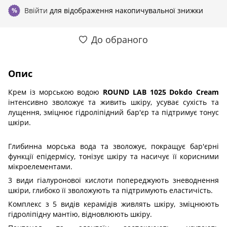
Ввійти
для відображення накопичувальної знижки
%
До обраного
Опис
Крем із морською водою
ROUND LAB 1025 Dokdo Cream
інтенсивно зволожує та живить шкіру, усуває сухість та
лущення, зміцнює гідроліпідний бар'єр та підтримує тонус
шкіри.
Глибинна морська вода та зволожує, покращує бар'єрні
функції епідермісу, тонізує шкіру та насичує її корисними
мікроелементами.
3 види гіалуронової кислоти попереджують зневоднення
шкіри, глибоко її зволожують та підтримують еластичість.
Комплекс з 5 видів керамідів живлять шкіру, зміцнюють
гідроліпідну мантію, відновлюють шкіру.