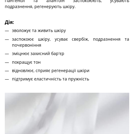
Пантенол та алантоїн заспокоюють, усувають
подразнення, регенерують шкіру.
Дія:
зволожує та живить шкіру
заспокоює шкіру, усуває свербіж, подразнення та
почервоніння
зміцнює захисний бар'єр
покращує тон
відновлює, сприяє регенерації шкіри
підтримує еластичність та пружність