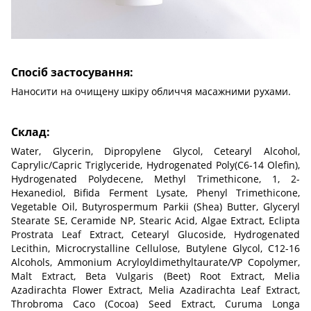
Спосіб застосування:
Наносити на очищену шкіру обличчя масажними рухами.
Склад:
Water, Glycerin, Dipropylene Glycol, Cetearyl Alcohol,
Caprylic/Capric Triglyceride, Hydrogenated Poly(C6-14 Olefin),
Hydrogenated Polydecene, Methyl Trimethicone, 1, 2-
Hexanediol, Bifida Ferment Lysate, Phenyl Trimethicone,
Vegetable Oil, Butyrospermum Parkii (Shea) Butter, Glyceryl
Stearate SE, Ceramide NP, Stearic Acid, Algae Extract, Eclipta
Prostrata Leaf Extract, Cetearyl Glucoside, Hydrogenated
Lecithin, Microcrystalline Cellulose, Butylene Glycol, C12-16
Alcohols, Ammonium Acryloyldimethyltaurate/VP Copolymer,
Malt Extract, Beta Vulgaris (Beet) Root Extract, Melia
Azadirachta Flower Extract, Melia Azadirachta Leaf Extract,
Throbroma Caco (Cocoa) Seed Extract, Curuma Longa