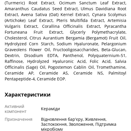
(Turmeric) Root Extract, Ocimum Sanctum Leaf Extract,
Amaranthus Caudatus Seed Extract, Ulmus Davidiana Root
Extract, Avena Sativa (Oat) Kernel Extract, Cynara Scolymus
(Artichoke) Leaf Extract, Pteris Multifida Extract, Artemisia
Vulgaris Extract, Corallina Officinalis Extract, Pyracantha
Fortuneana Fruit Extract, Glycerly Polymethacrylate,
Cholesterol, Citrus Aurantium Bergamia (Bergamot) Fruit Oil,
Hydrolyzed Corn Starch, Sodium Hyaluronate, Pelargonium
Graveolens Flower Oil, Fructooligosaccharides, Beta-Glucan,
Dextrin, Disodium EDTA, Panthenol, Polyquaternium-51,
Raffinose, Hydrolyzed Hyaluronic Acid, Folic Acid, Salvia
Officinalis (Sage) Oil, Pogostemon Cablin Oil, Tromethamine,
Ceramide AP, Ceramide AS, Ceramide NS, Palmitoyl
Pentapeptide-4, Ceramide EOP.
Характеристики
Активний
Кераміди
компонент
Призначення
Відновлення бар'єру, Живлення,
Заспокоєння, Зволоження, Підтримка
мікробіому