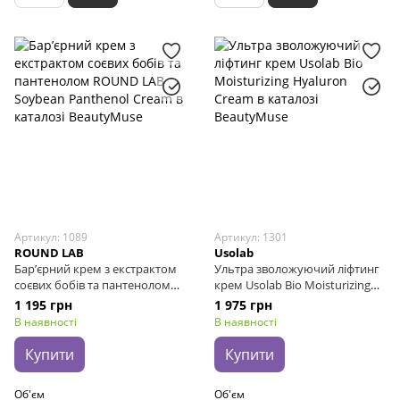
Артикул: 1089
Артикул: 1301
ROUND LAB
Usolab
Бар’єрний крем з екстрактом
Ультра зволожуючий ліфтинг
соєвих бобів та пантенолом
крем Usolab Bio Moisturizing
ROUND LAB Soybean Panthenol
Hyaluron Cream, 100 мл
1 195 грн
1 975 грн
Cream, 80 мл
В наявності
В наявності
Купити
Купити
Об'єм
Об'єм