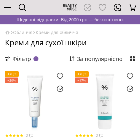
Щоденні відправки. Від 2000 грн — безкоштовно.
Обличчя
Креми для обличчя
Креми для сухої шкіри
Фільтр
За популярністю
1
АКЦІЯ
АКЦІЯ
−20%
−17%
2
2