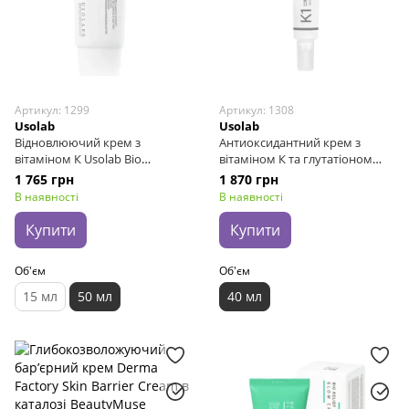
Артикул: 1299
Артикул: 1308
Usolab
Usolab
Відновлюючий крем з
Антиоксидантний крем з
вітаміном К Usolab Bio
вітаміном К та глутатіоном
Intensive K Cream, 50 мл
Usolab Palab K1 Cream with
1 765 грн
1 870 грн
Gluthathione, 40 мл
В наявності
В наявності
Купити
Купити
Об'єм
Об'єм
15 мл
50 мл
40 мл