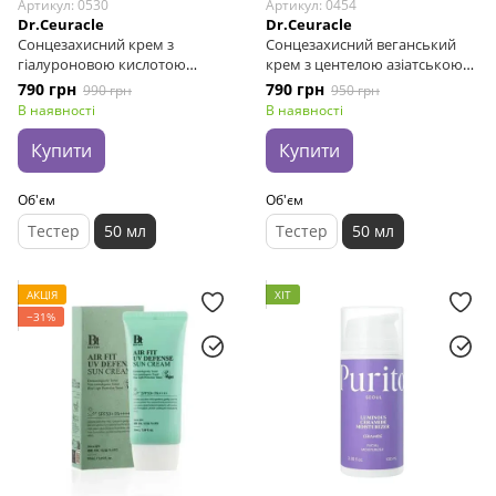
Артикул: 0530
Артикул: 0454
Dr.Ceuracle
Dr.Ceuracle
Сонцезахисний крем з
Сонцезахисний веганський
гіалуроновою кислотою
крем з центелою азіатською
Dr.Ceuracle Hyal Reyouth Moist
Dr.Ceuracle Cica Regen Vegan
790 грн
790 грн
990 грн
950 грн
Sun SPF 50 / PA++++, 50 мл
Sun SPF50+ PA++++, 50 мл
В наявності
В наявності
Купити
Купити
Об'єм
Об'єм
Тестер
50 мл
Тестер
50 мл
АКЦІЯ
ХІТ
−31%