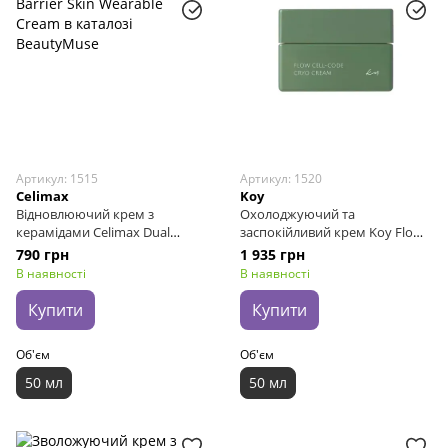
Артикул: 1515
Артикул: 1520
Celimax
Koy
Відновлюючий крем з
Охолоджуючий та
керамідами Celimax Dual
заспокійливий крем Koy Flow
Barrier Skin Wearable Cream, 50
Cell-Code Cryo Cream, 50 мл
790 грн
1 935 грн
мл
В наявності
В наявності
Купити
Купити
Об'єм
Об'єм
50 мл
50 мл