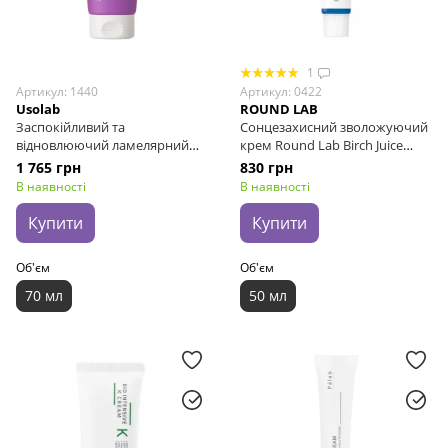
1
Артикул: 1440
Артикул: 0422
Usolab
ROUND LAB
Заспокійливий та
Сонцезахисний зволожуючий
відновлюючий ламелярний
крем Round Lab Birch Juice
крем Usolab Bio Azulene Cica
Moisturizing Sunscreen SPF50+
1 765 грн
830 грн
Cream, 70 мл
PA++++, 50 мл
В наявності
В наявності
Купити
Купити
Об'єм
Об'єм
70 мл
50 мл