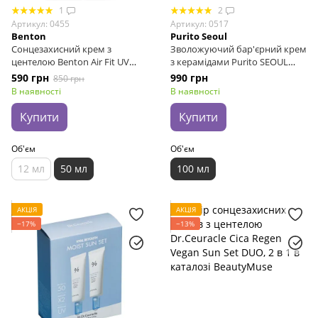
1
2
Артикул: 0455
Артикул: 0517
Benton
Purito Seoul
Сонцезахисний крем з
Зволожуючий бар'єрний крем
центелою Benton Air Fit UV
з керамідами Purito SEOUL
Defense Sun Cream
Luminous Ceramide
590 грн
990 грн
850 грн
SPF50+/PA++++, 50 мл
Moisturizer, 100 мл
В наявності
В наявності
Купити
Купити
Об'єм
Об'єм
12 мл
50 мл
100 мл
АКЦІЯ
АКЦІЯ
−17%
−13%