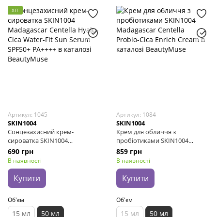
ХІТ
Артикул: 1045
Артикул: 1084
SKIN1004
SKIN1004
Сонцезахисний крем-
Крем для обличчя з
сироватка SKIN1004
пробіотиками SKIN1004
Madagascar Centella Hyalu-Cica
Madagascar Centella Probio-
690 грн
859 грн
Water-Fit Sun Serum SPF50+
Cica Enrich Cream, 50 мл
В наявності
В наявності
PA++++, 50 мл
Купити
Купити
Об'єм
Об'єм
15 мл
50 мл
15 мл
50 мл