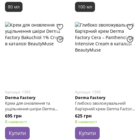
80 мл
100 мл
Артикул: 1365
Артикул: 1399
Derma Factory
Derma Factory
Крем для оновлення та
Глибоко зволожувальний
ущільнення шкіри Derma
бар’єрний крем Derma Factory
Factory Bakuchiol 1% Сream, 30
Cera – Panthenol 8% Intensive
695 грн
625 грн
г
Cream, 50 мл
В наявності
В наявності
Купити
Купити