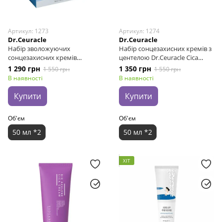
Артикул: 1273
Артикул: 1274
Dr.Ceuracle
Dr.Ceuracle
Набір зволожуючих
Набір сонцезахисних кремів з
сонцезахисних кремів
центелою Dr.Ceuracle Cica
Dr.Ceuracle Hyal Reyouth Moist
Regen Vegan Sun Set DUO, 2 в 1
1 290 грн
1 350 грн
1 550 грн
1 550 грн
Sun Duo Set, 2 в 1
В наявності
В наявності
Купити
Купити
Об'єм
Об'єм
50 мл *2
50 мл *2
ХІТ