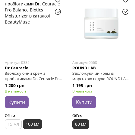
Артикул: 0335
Артикул: 0568
Dr.Ceuracle
ROUND LAB
Зволожуючий крем з
Зволожуючий крем із
пробіотиками Dr. Ceuracle Pro
морською водою ROUND LAB
Balance Biotics Moisturizer, 100
1025 Dokdo Cream, 80 мл
1 200 грн
1 195 грн
мл
В наявності
В наявності
Купити
Купити
Об'єм
Об'єм
15 мл
100 мл
80 мл