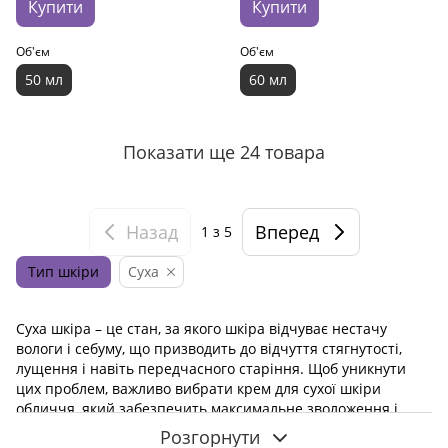
Купити
Купити
Об'єм
Об'єм
50 мл
60 мл
Показати ще 24 товара
Назад
Вперед
1
з 5
Тип шкіри
Суха
Суха шкіра – це стан, за якого шкіра відчуває нестачу
вологи і себуму, що призводить до відчуття стягнутості,
лущення і навіть передчасного старіння. Щоб уникнути
цих проблем, важливо вибрати крем для сухої шкіри
обличчя, який забезпечить максимальне зволоження і
захист.
Розгорнути