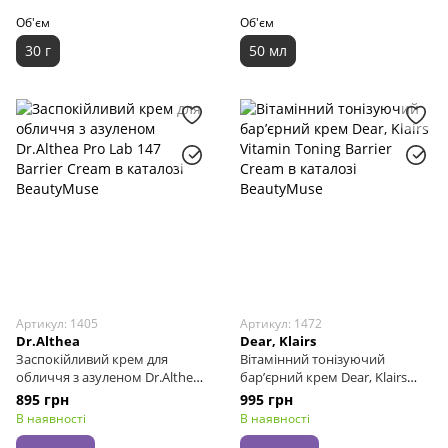
Об'єм
Об'єм
30 г
50 мл
Артикул: 1405
Артикул: 1472
Dr.Althea
Dear, Klairs
Заспокійливий крем для
Вітамінний тонізуючий
обличчя з азуленом Dr.Althea
бар’єрний крем Dear, Klairs
Pro Lab 147 Barrier Cream, 50
Vitamin Toning Barrier Cream,
895 грн
995 грн
мл
60 мл
В наявності
В наявності