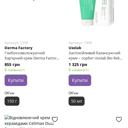
Артикул: 1358
Артикул: 1496
Derma Factory
Usolab
Глибокозволожуючий
Заспокійливий балансуючий
бар’єрний крем Derma Factory
крем – сорбет Usolab Bio Relief
Skin Barrier Cream, 150 г
Water Glow Cream, 50 мл
855 грн
1 325 грн
В наявності
В наявності
Купити
Купити
Об'єм
Об'єм
150 г
50 мл