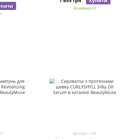
1 655 грн
Купити
упити
В наявності
і
43
Артикул: 1149