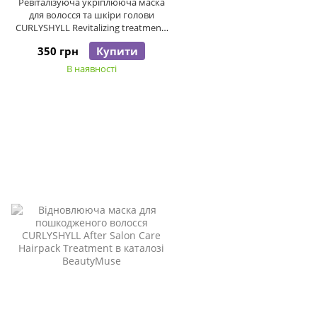
Ревіталізуюча укріплююча маска
для волосся та шкіри голови
CURLYSHYLL Revitalizing treatment,
30 мл
350 грн
Купити
В наявності