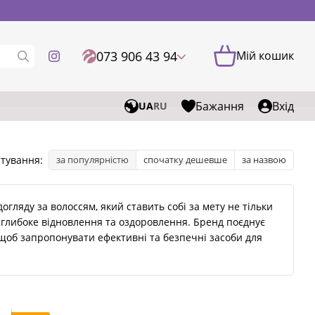
073 906 43 94
Мій кошик
Бажання
Вхід
UA
RU
тування:
за популярністю
спочатку дешевше
за назвою
огляду за волоссям, який ставить собі за мету не тільки
 глибоке відновлення та оздоровлення. Бренд поєднує
 щоб запропонувати ефективні та безпечні засоби для