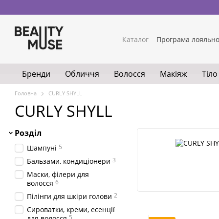
Перейти до основного контенту
Каталог
Програма лояльно
Обмін та повернення
Ко
Умови використання сайт
Бренди
Обличчя
Волосся
Макіяж
Тіло
Головна
CURLY SHYLL
CURLY SHYLL
Розділ
5
Шампуні
3
Бальзами, кондиціонери
Маски, філери для
6
волосся
2
Пілінги для шкіри голови
Сироватки, креми, есенції
5
для волосся