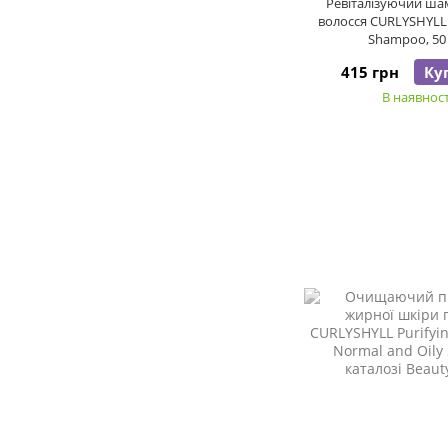
Ревіталізуючий ша
волосся CURLYSHYLL R
Shampoo, 50
415 грн
Ку
В наявност