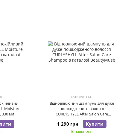
38
Артикул: 1141
окійливий
Відновлюючий шампунь для дуже
L Moisture
пошкодженого волосся
 330 мл
CURLYSHYLL After Salon Care
Shampoo, 360 мл
пити
1 290 грн
Купити
і
В наявності