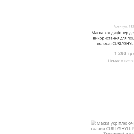
Артикул: 11
Маска-кондиціонер д
використання для п
волосся CURLYSHYLL
Support Daily Treatm
1 290 гр
Немає в наявн