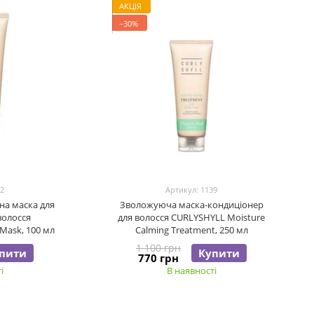
АКЦІЯ
−30%
32
Артикул: 1139
на маска для
Зволожуюча маска-кондиціонер
олосся
для волосся CURLYSHYLL Moisture
Mask, 100 мл
Calming Treatment, 250 мл
1 100 грн
пити
Купити
770 грн
і
В наявності