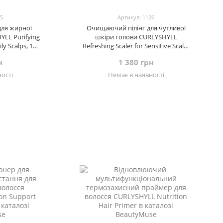
25
Артикул: 1126
для жирної
Очищаючий пілінг для чутливої
LL Purifying
шкіри голови CURLYSHYLL
ly Scalps, 120
Refreshing Scaler for Sensitive Scalp,
120 мл
н
1 380 грн
ості
Немає в наявності