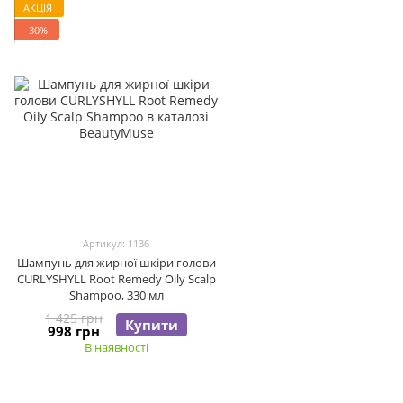
АКЦІЯ
−30%
Артикул: 1136
Шампунь для жирної шкіри голови
CURLYSHYLL Root Remedy Oily Scalp
Shampoo, 330 мл
1 425 грн
Купити
998 грн
В наявності