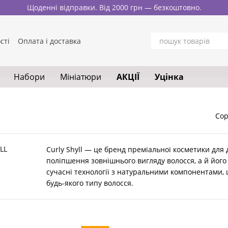
Щоденні відправки. Від 2000 грн — безкоштовно.
сті
Оплата і доставка
нтакти
Блог
у
Набори
Мініатюри
АКЦІЇ
Уцінка
Сор
Curly Shyll — це бренд преміальної косметики для д
поліпшення зовнішнього вигляду волосся, а й його
сучасні технології з натуральними компонентами,
будь-якого типу волосся.