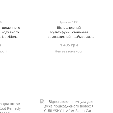
30
Артикул: 1133
ля щоденного
Відновлюючий
ошкодженого
мультифункціональний
 Nutrition
термозахисний праймер для
ent, 250 мл
волосся CURLYSHYLL Nutrition Hair
н
1 405 грн
Primer, 200 мл
ості
Немає в наявності