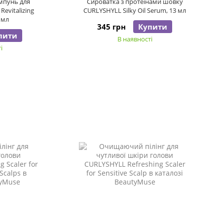
мпунь для
Сироватка з протеїнами шовку
evitalizing
CURLYSHYLL Silky Oil Serum, 13 мл
 мл
345 грн
Купити
пити
В наявності
і