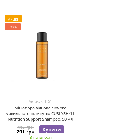
АКЦІЯ
−30%
Артикул: 1151
Мініатюра відновлюючого
живильного шампуню CURLYSHYLL
Nutrition Support Shampoo, 50 мл
415 грн
Купити
291 грн
В наявності