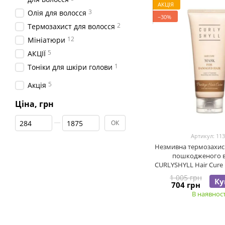
АКЦІЯ
3
Олія для волосся
−30%
2
Термозахист для волосся
12
Мініатюри
5
АКЦІЇ
1
Тоніки для шкіри голови
5
Акція
Ціна, грн
Від Ціна, грн
До Ціна, грн
ОК
Артикул: 11
Незмивна термозахис
пошкодженого в
CURLYSHYLL Hair Cure 
1 005 грн
Ку
704 грн
В наявност