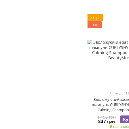
АКЦІЯ
−30%
Артикул: 11
Зволожуючий засп
шампунь CURLYSHYL
Calming Shampoo,
1 195 грн
Ку
837 грн
В наявност