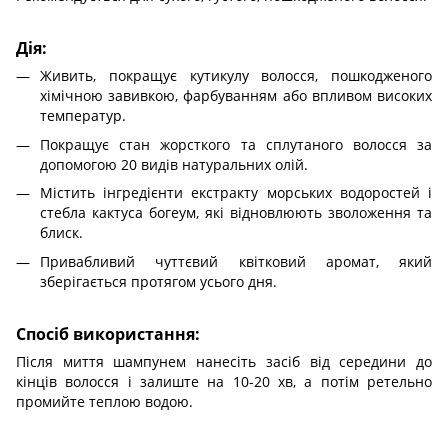
Дія:
Живить, покращує кутикулу волосся, пошкодженого
хімічною завивкою, фарбуванням або впливом високих
температур.
Покращує стан жорсткого та сплутаного волосся за
допомогою 20 видів натуральних олій.
Містить інгредієнти екстракту морських водоростей і
стебла кактуса богеум, які відновлюють зволоження та
блиск.
Привабливий чуттєвий квітковий аромат, який
зберігається протягом усього дня.
Спосіб використання:
Після миття шампунем нанесіть засіб від середини до
кінців волосся і залиште на 10-20 хв, а потім ретельно
промийте теплою водою.