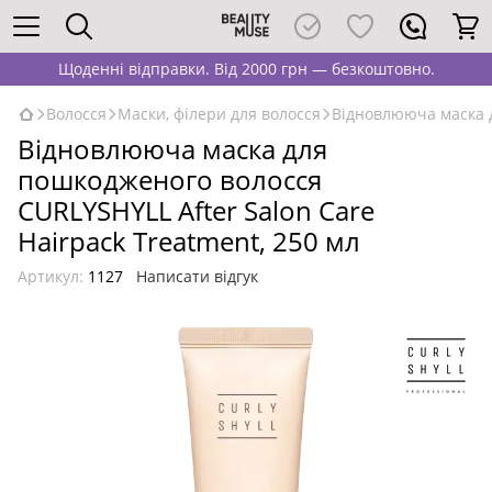
Щоденні відправки. Від 2000 грн — безкоштовно.
Волосся
Маски, філери для волосся
Відновлююча маска д
Відновлююча маска для
пошкодженого волосся
CURLYSHYLL After Salon Care
Hairpack Treatment, 250 мл
Артикул:
1127
Написати відгук