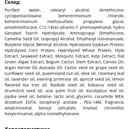
Склад:
Purified water, cetearyl alcohol, dimethicone,
cyclopentasiloxane, behentrimonium chloride,
behentrimonium methosulfate, propylene glycol,
amodimethicone, C12-14Sec-phares-7, phenoxyethanol, hydro
Genated Starch Hydrolysate, Aminopropyl Dimethicone,
Camellia Seed Oil, Isopropyl Alcohol, Ethylhexyl Isononanoate,
Butylene Glycol, Behenyl Alcohol, Hydrolyzed Soybean Protein,
Hydrolyzed Corn Protein, Hydrolyzed Wheat Protein, Hijiki
Extract, Seaweed Extract, Mosquito Extract, Kelp Extract, Flat
Green Algae Extract, Bogum Cactus Stem Extract, Canola Oil,
Argan Kernel Oil, Avocado Oil, Castor seed oil, grape seed oil,
sunflower seed oil, queensland nut oil, olive oil, rosemary leaf
oil, lavender oil, evening primrose oil, apricot seed oil, lemon
flavored tea tree oil, Baobab seed oil, babassu seed oil,
drumstick seed oil, acai palm fruit oil, eucalyptus leaf oil,
jojoba seed oil, betaine, lactic acid, glycerin, cocamide MEA,
disodium EDTA, tocopheryl acetate , PEG-14M, fragrance,
amylcinnamal, benzyl salicylate, linalool, citronellol,
hexylcinnamal, alpha-isomethylionone.