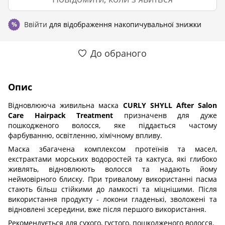
Ввійти
для відображення накопичувальної знижки
%
До обраного
Опис
Відновлююча живильна маска
CURLY SHYLL After Salon
Care Hairpack Treatment
призначенв для дуже
пошкодженого волосся, яке піддається частому
фарбуванню, освітленню, хімічному впливу.
Маска збагачена комплексом протеїнів та масел,
екстрактами морських водоростей та кактуса, які глибоко
живлять, відновлюють волосся та надають йому
неймовірного блиску. При тривалому використанні пасма
стають більш стійкими до ламкості та міцнішими. Після
використання продукту - локони гладенькі, зволожені та
відновлені зсередини, вже після першого використання.
Рекомендується для сухого, густого, пошкодженого волосся.