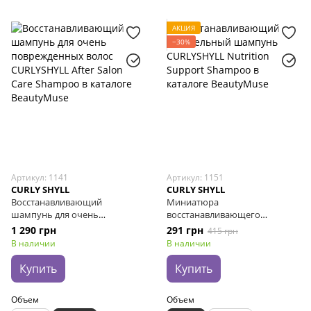
АКЦИЯ
−30%
Артикул: 1141
Артикул: 1151
CURLY SHYLL
CURLY SHYLL
Восстанавливающий
Миниатюра
шампунь для очень
восстанавливающего
поврежденных волос
питательного шампуня
1 290 грн
291 грн
415 грн
CURLYSHYLL After Salon Care
CURLYSHYLL Nutrition Support
В наличии
В наличии
Shampoo, 360 мл
Shampoo, 50 мл
Купить
Купить
Объем
Объем