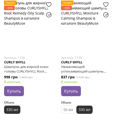
АКЦИЯ
АКЦИЯ
−30%
−30%
Артикул: 1136
Артикул: 1138
CURLY SHYLL
CURLY SHYLL
Шампунь для жирной кожи
Увлажняющий
головы CURLYSHYLL Root
успокаивающий шампунь
Remedy Oily Scalp Shampoo,
CURLYSHYLL Moisture Calming
998 грн
837 грн
1 425 грн
1 195 грн
330 мл
Shampoo, 330 мл
В наличии
В наличии
Купить
Купить
Объем
Объем
330 мл
50 мл
330 мл