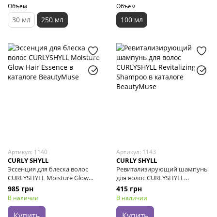
Объем
Объем
30 мл
250 мл
100 мл
Артикул: 1140
Артикул: 1143
CURLY SHYLL
CURLY SHYLL
Эссенция для блеска волос
Ревитализирующий шампунь
CURLYSHYLL Moisture Glow
для волос CURLYSHYLL
Hair Essence, 70 мл
Revitalizing Shampoo, 50 мл
985 грн
415 грн
В наличии
В наличии
Купить
Купить