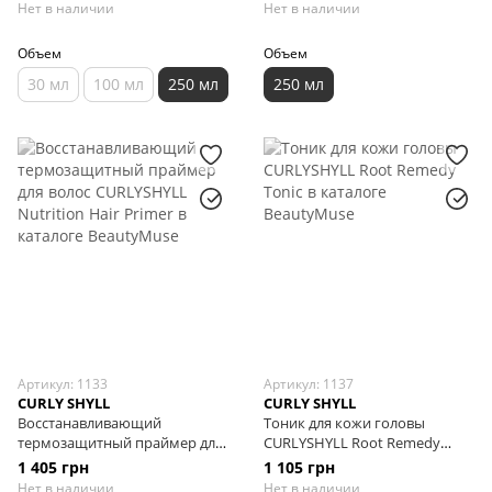
Hairpack Treatment, 250 мл
CURLYSHYLL Nutrition Support
Нет в наличии
Нет в наличии
Daily Treatment, 250 мл
Объем
Объем
30 мл
100 мл
250 мл
250 мл
Артикул: 1133
Артикул: 1137
CURLY SHYLL
CURLY SHYLL
Восстанавливающий
Тоник для кожи головы
термозащитный праймер для
CURLYSHYLL Root Remedy
волос CURLYSHYLL Nutrition
Tonic, 100 мл
1 405 грн
1 105 грн
Hair Primer, 200 мл
Нет в наличии
Нет в наличии