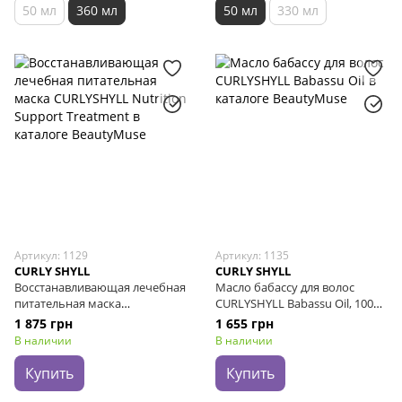
50 мл
360 мл
50 мл
330 мл
Артикул: 1129
Артикул: 1135
CURLY SHYLL
CURLY SHYLL
Восстанавливающая лечебная
Масло бабассу для волос
питательная маска
CURLYSHYLL Babassu Oil, 100
CURLYSHYLL Nutrition Support
мл
1 875 грн
1 655 грн
Treatment, 250 мл
В наличии
В наличии
Купить
Купить