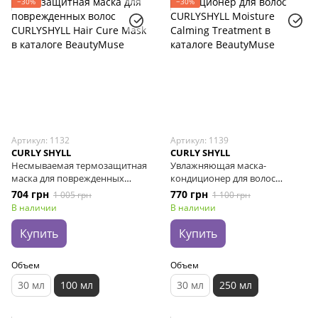
−30%
−30%
Артикул: 1132
Артикул: 1139
CURLY SHYLL
CURLY SHYLL
Несмываемая термозащитная
Увлажняющая маска-
маска для поврежденных
кондиционер для волос
волос CURLYSHYLL Hair Cure
CURLYSHYLL Moisture Calming
704 грн
770 грн
1 005 грн
1 100 грн
Mask, 100 мл
Treatment, 250 мл
В наличии
В наличии
Купить
Купить
Объем
Объем
30 мл
100 мл
30 мл
250 мл