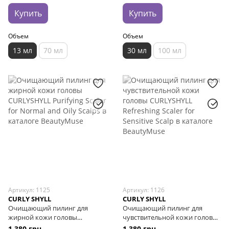
Купить
Купить
Объем
Объем
13 мл
70 мл
30 мл
100 мл
Артикул: 1125
Артикул: 1126
CURLY SHYLL
CURLY SHYLL
Очищающий пилинг для
Очищающий пилинг для
жирной кожи головы
чувствительной кожи головы
CURLYSHYLL Purifying Scaler for
CURLYSHYLL Refreshing Scaler
1 380 грн
1 380 грн