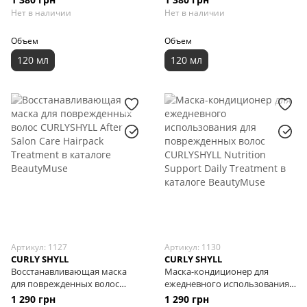
Normal and Oily Scalps, 120 мл
for Sensitive Scalp, 120 мл
Нет в наличии
Нет в наличии
Объем
Объем
120 мл
120 мл
Артикул: 1127
Артикул: 1130
CURLY SHYLL
CURLY SHYLL
Восстанавливающая маска
Маска-кондиционер для
для поврежденных волос
ежедневного использования
CURLYSHYLL After Salon Care
для поврежденных волос
1 290 грн
1 290 грн