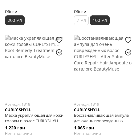
Объем
Объем
200 мл
7 мл
100 мл
Артикул: 1318
Артикул: 1319
CURLY SHYLL
CURLY SHYLL
Маска укрепляющая для кожи
Восстанавливающая ампула
головы и волос CURLYSHYLL
для очень поврежденных
Root Remedy Treatment, 250
волос CURLYSHYLL After Salon
1 220 грн
1 065 грн
мл
Care Repair Hair Ampoule, 100
Нет в наличии
Нет в наличии
мл