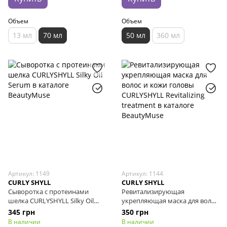
Объем
Объем
13 мл
70 мл
50 мл
360 мл
Артикул: 1149
Артикул: 1144
CURLY SHYLL
CURLY SHYLL
Сыворотка с протеинами
Ревитализирующая
шелка CURLYSHYLL Silky Oil
укрепляющая маска для волос
Serum, 13 мл
и кожи головы CURLYSHYLL
345 грн
350 грн
Revitalizing treatment, 30 мл
В наличии
В наличии