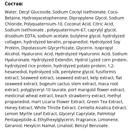
Состав:
Water, Decyl Glucoside, Sodium Cocoyl Isethionate, Coco-
Betaine, Hydroxyacetophenone, Dipropylene Glycol, Sodium
Chloride, Polyquaternium-10, Coconut Acid, Citric Acid,
Sodium Isethionate , polyquaternium-67, caprylyl glycol,
disodium EDTA, sodium acetate, butylene glycol, hydrolyzed
collagen, hydrolyzed keratin, propanediol, Hydrolyzed Soy
Protein, Dipotassium Glycyrrhizate, Glycerin, Isopropyl
Alcohol, Hyaluronic Acid, Hydrolyzed Hyaluronic Acid, Sodium
Hyaluronate, Hydrolyzed Extendin, Hydrol Lyzed corn protein,
hydrolyzed rice protein, hydrolyzed potato protein, 1,2-
hexanediol, hydrolyzed silk, pentylene glycol, fusiformis
extract, Seaweed extract, seaweed extract, kelp extract, flat
seaweed extract, bogeum cactus stem extract, maca root
extract, polyglyceryl-10 laurate, port marigold flower extract,
medicinal wheat extract, beach strawberry extract, methyl
propanediol, mart Licaria Flower Extract, Green Tea Extract,
Honey Extract, White Thistle Extract, Centella Asiatica Extract,
Lemon Myrtle Leaf Extract, Glyceryl Caprylate, Palmitoyl
Pentapeptide-4, Ethylhexylglycerin, Fragrance, Limonene,
Geraniol, Hexylcin Namal, Linalool, Benzyl Benzoate.