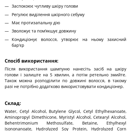
Заспокоює чутливу шкіру голови
Регулює виділення шкірного себуму
Має протизапальну дію
Зволожує та помʼякшує довжину
Кондиціонує волосся, утворює на ньому захисний
бар’єр
Спосіб використання:
Після використання шампуню нанесіть засіб на шкіру
голови і залиште на 5 хвилин, а потім ретельно змийте.
Також можна розподілити по довжині волосся, в такому
разі не потрібно додатково використовувати кондиціонер.
Склад:
Water, Cetyl Alcohol, Butylene Glycol, Cetyl Ethylhexanoate,
Aminopropyl Dimethicone, Myristyl Alcohol, Cetearyl Alcohol,
Behentrimonium Methosulfate, Betaine, Ethylhexyl
Isononanoate, Hydrolyzed Soy Protein, Hydrolyzed Corn