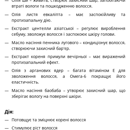
Олія ши – живить, створює захисний шар, запобігаючи
втраті вологи та пошкодженню волосся.
Олія листя евкаліпта – має заспокійливу та
протизапальну дію.
Екстракт центелли азіатської – регулює вироблення
себуму, зволожує волосся і заспокоює шкіру голови.
Масло насіння пенника лугового – кондиціонує волосся,
створюючи захисний бар'єр.
Екстракт кореня примули вечірньої – має виражений
протизапальний ефект.
Олія з арганових ядер – багата вітаміном Е для
зволоження волосся, а Омега-6 покращує його
еластичність.
Масло насіння баобаба – утворює захисний шар, що
зберігає вологу на поверхні шкіри.
Дія:
Потовщує та зміцнює корені волосся
Стимулює ріст волосся