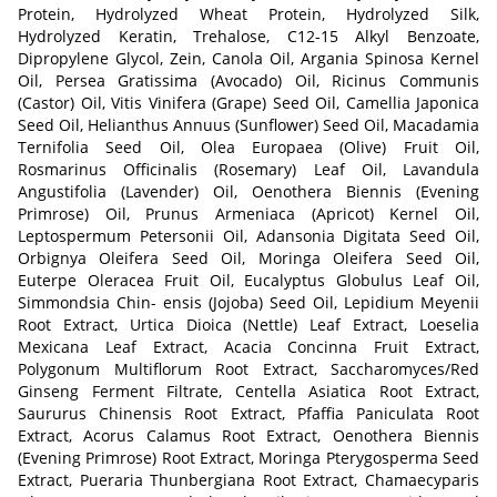
Protein, Hydrolyzed Wheat Protein, Hydrolyzed Silk,
Hydrolyzed Keratin, Trehalose, C12-15 Alkyl Benzoate,
Dipropylene Glycol, Zein, Canola Oil, Argania Spinosa Kernel
Oil, Persea Gratissima (Avocado) Oil, Ricinus Communis
(Castor) Oil, Vitis Vinifera (Grape) Seed Oil, Camellia Japonica
Seed Oil, Helianthus Annuus (Sunflower) Seed Oil, Macadamia
Ternifolia Seed Oil, Olea Europaea (Olive) Fruit Oil,
Rosmarinus Officinalis (Rosemary) Leaf Oil, Lavandula
Angustifolia (Lavender) Oil, Oenothera Biennis (Evening
Primrose) Oil, Prunus Armeniaca (Apricot) Kernel Oil,
Leptospermum Petersonii Oil, Adansonia Digitata Seed Oil,
Orbignya Oleifera Seed Oil, Moringa Oleifera Seed Oil,
Euterpe Oleracea Fruit Oil, Eucalyptus Globulus Leaf Oil,
Simmondsia Chin- ensis (Jojoba) Seed Oil, Lepidium Meyenii
Root Extract, Urtica Dioica (Nettle) Leaf Extract, Loeselia
Mexicana Leaf Extract, Acacia Concinna Fruit Extract,
Polygonum Multiflorum Root Extract, Saccharomyces/Red
Ginseng Ferment Filtrate, Centella Asiatica Root Extract,
Saururus Chinensis Root Extract, Pfaffia Paniculata Root
Extract, Acorus Calamus Root Extract, Oenothera Biennis
(Evening Primrose) Root Extract, Moringa Pterygosperma Seed
Extract, Pueraria Thunbergiana Root Extract, Chamaecyparis