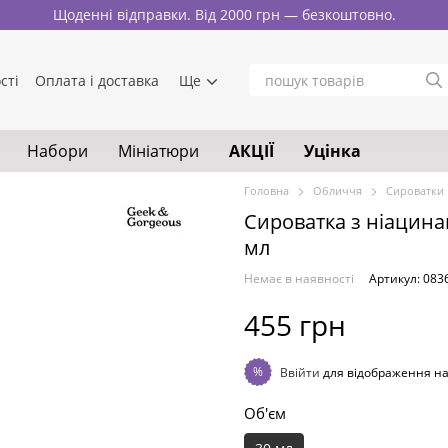
Щоденні відправки. Від 2000 грн — безкоштовно.
сті
Оплата і доставка
Ще
Набори
Мініатюри
АКЦІЇ
Уцінка
Головна
Обличчя
Сироватки
Сироватка з ніацина
мл
Немає в наявності
Артикул: 083
455 грн
%
Ввійти
для відображення н
Об'єм