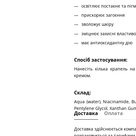
освітлює постакне та піг
прискорює загоєння
зволожує шкіру
зміцнює захисні властиво
має антиоксидантну дію
Спосіб застосування:
Нанесіть кілька крапель на
кремом.
Склад:
Aqua (water), Niacinamide, Bu
Pentylene Glycol, Xanthan Gum
Доставка
Оплата
Доставка здійснюється компа
розраховується за тарифами