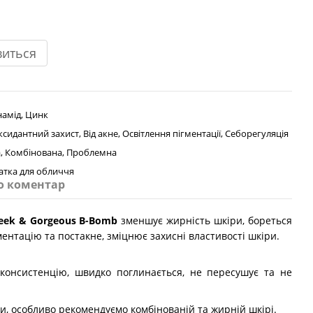
виться
намід, Цинк
сидантний захист, Від акне, Освітлення пігментації, Себорегуляція
, Комбінована, Проблемна
атка для обличчя
о коментар
ek & Gorgeous B-Bomb
зменшує жирність шкіри, бореться
ентацію та постакне, зміцнює захисні властивості шкіри.
 консистенцію, швидко поглинається, не пересушує та не
ри, особливо рекомендуємо комбінованій та жирній шкірі.