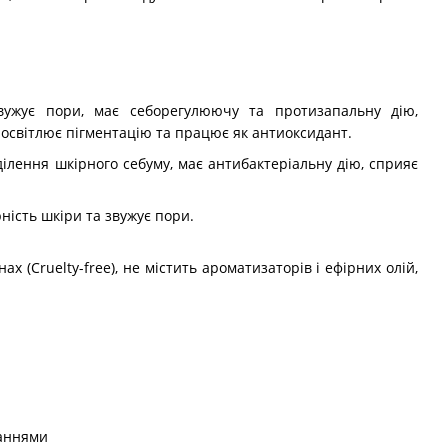
ужує пори, має себорегулюючу та протизапальну дію,
 освітлює пігментацію та працює як антиоксидант.
лення шкірного себуму, має антибактеріальну дію, сприяє
ість шкіри та звужує пори.
ах (Cruelty-free), не містить ароматизаторів і ефірних олій,
паннями