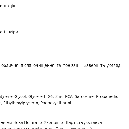
ментацію
сті шкіри
 обличчя після очищення та тонізації. Завершіть догляд
tylene Glycol, Glycereth-26, Zinc PCA, Sarcosine, Propanediol,
, Ethylhexylglycerin, Phenoxyethanol.
ніями Нова Пошта та Укрпошта. Вартість доставки
 перевізника (тарифи:
Нова Пошта
,
Укрпошта
).