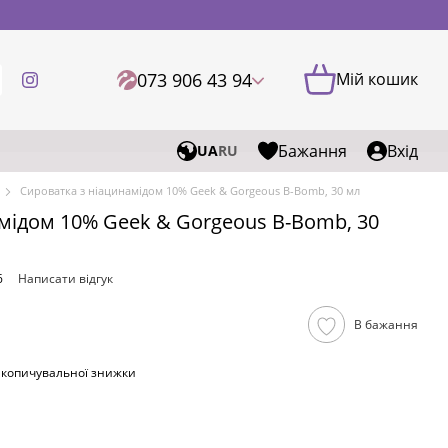
073 906 43 94
Мій кошик
Бажання
Вхід
UA
RU
Сироватка з ніацинамідом 10% Geek & Gorgeous B-Bomb, 30 мл
мідом 10% Geek & Gorgeous B-Bomb, 30
6
Написати відгук
В бажання
акопичувальної знижки