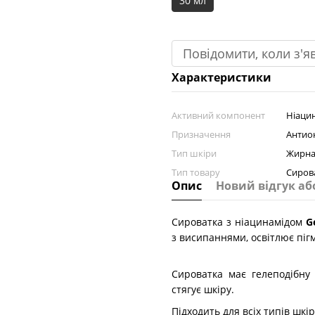
30 мл
Повідомити, коли з'я
Характеристики
Активний компонент
Ніаци
Призначення
Антиок
Тип шкіри
Жирна
Тип товару
Сиров
Опис
Новий відгук аб
Сироватка з ніацинамідом
Ge
з висипаннями, освітлює пігм
Сироватка має гелеподібну
стягує шкіру.
Підходить для всіх типів шкі