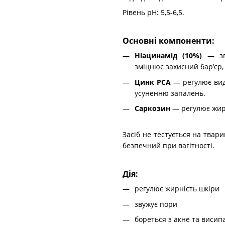
Рівень рН: 5,5-6,5.
Основні компоненти:
Ніацинамід (10%)
— зв
зміцнює захисний бар’єр,
Цинк PCA
— регулює виді
усуненню запалень.
Саркозин
— регулює жирн
Засіб не тестується на тварин
безпечний при вагітності.
Дія:
регулює жирність шкіри
звужує пори
бореться з акне та виси