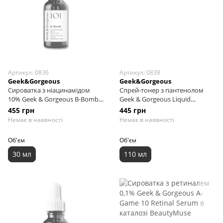
Артикул: 0836
Артикул: 0838
Geek&Gorgeous
Geek&Gorgeous
Сироватка з ніацинамідом
Спрей-тонер з пантенолом
10% Geek & Gorgeous B-Bomb,
Geek & Gorgeous Liquid
30 мл
Hydration, 110 мл
455 грн
445 грн
Немає в наявності
Немає в наявності
Об'єм
Об'єм
30 мл
110 мл