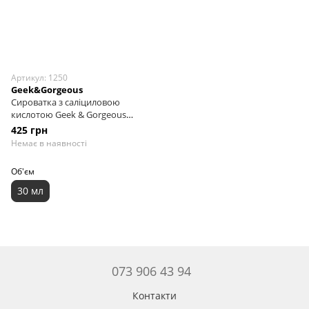
Артикул: 1250
Geek&Gorgeous
Сироватка з саліциловою
кислотою Geek & Gorgeous
Porefectly Clear, 30 мл
425 грн
Немає в наявності
Об'єм
30 мл
073 906 43 94
Контакти