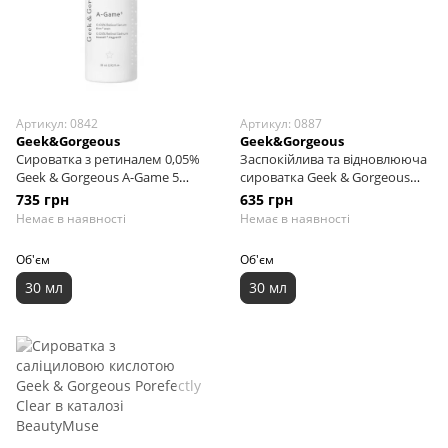
Артикул: 0842
Артикул: 0887
Geek&Gorgeous
Geek&Gorgeous
Сироватка з ретиналем 0,05%
Заспокійлива та відновлююча
Geek & Gorgeous A-Game 5
сироватка Geek & Gorgeous
Retinal Serum, 30 мл
Stress Less, 30 мл
735 грн
635 грн
Немає в наявності
Немає в наявності
Об'єм
Об'єм
30 мл
30 мл