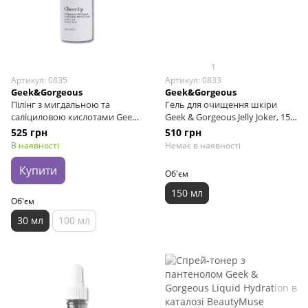
1
Артикул: 0835
Артикул: 0833
Geek&Gorgeous
Geek&Gorgeous
Пілінг з мигдальною та
Гель для очищення шкіри
саліциловою кислотами Geek
Geek & Gorgeous Jelly Joker, 150
& Gorgeous Cheer Up, 30 мл
мл
525 грн
510 грн
В наявності
Немає в наявності
Купити
Об'єм
150 мл
Об'єм
30 мл
100 мл