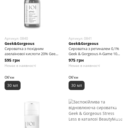
Артикул: 0840
Артикул: 0841
Geek&Gorgeous
Geek&Gorgeous
Сироватка з похідним
Сироватка з ретиналем 0,1%
азелаїнової кислоти 20% Geek
Geek & Gorgeous A-Game 10
& Gorgeous 101 aPAD 20%
Retinal Serum, 30 мл
595 грн
975 грн
Azeclair Serum, 30 мл
Немає в наявності
Немає в наявності
Об'єм
Об'єм
30 мл
30 мл