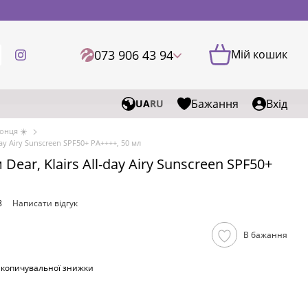
073 906 43 94
Мій кошик
Бажання
Вхід
UA
RU
сонця ☀️
ay Airy Sunscreen SPF50+ PA++++, 50 мл
ear, Klairs All-day Airy Sunscreen SPF50+
8
Написати відгук
В бажання
акопичувальної знижки