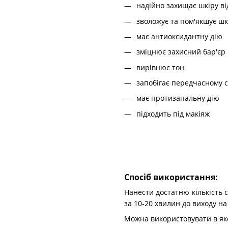
надійно захищає шкіру ві
зволожує та пом'якшує шк
має антиоксидантну дію
зміцнює захисний бар'єр
вирівнює тон
запобігає передчасному 
має протизапальну дію
підходить під макіяж
Спосіб використання:
Нанести достатню кількість 
за 10-20 хвилин до виходу н
Можна використовувати в яко