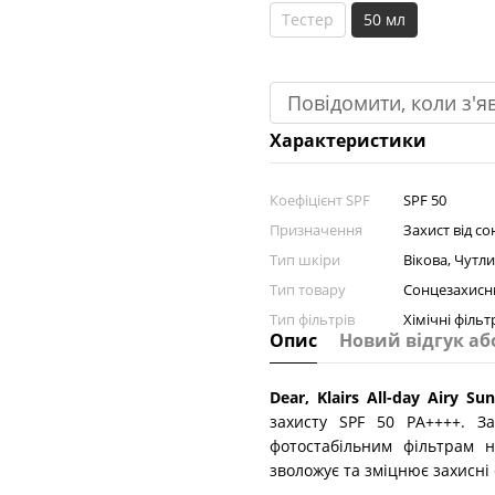
Тестер
50 мл
Повідомити, коли з'я
Характеристики
Коефіцієнт SPF
SPF 50
Призначення
Захист від с
Тип шкіри
Вікова, Чутл
Тип товару
Сонцезахисн
Тип фільтрів
Хімічні фільт
Опис
Новий відгук аб
Dear, Klairs All-day Airy Su
захисту SPF 50 PA++++. З
фотостабільним фільтрам н
зволожує та зміцнює захисні 