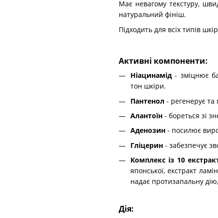
Має невагому текстуру, шви
натуральний фініш.
Підходить для всіх типів шкір
Активні компоненти:
Ніацинамід
- зміцнює ба
тон шкіри.
Пантенол
- регенерує та
Алантоїн
- бореться зі з
Аденозин
- посилює виро
Гліцерин
- забезпечує з
Комплекс із 10 екстрак
японської, екстракт ламі
надає протизапальну дію,
Дія: