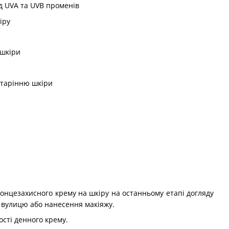
д UVA та UVB променів
іру
 шкіри
старінню шкіри
сонцезахисного крему на шкіру на останньому етапі догляду
а вулицю або нанесення макіяжу.
сті денного крему.