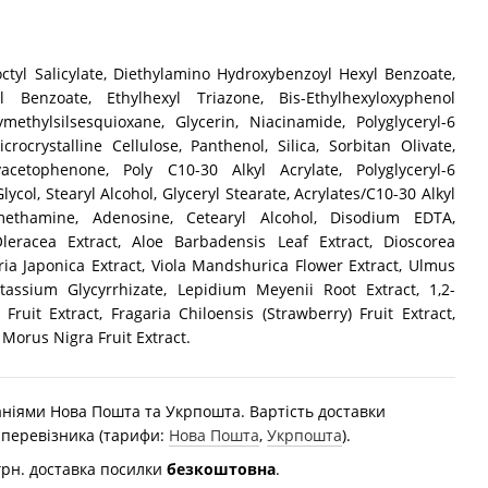
octyl Salicylate, Diethylamino Hydroxybenzoyl Hexyl Benzoate,
yl Benzoate, Ethylhexyl Triazone, Bis-Ethylhexyloxyphenol
methylsilsesquioxane, Glycerin, Niacinamide, Polyglyceryl-6
crocrystalline Cellulose, Panthenol, Silica, Sorbitan Olivate,
acetophenone, Poly C10-30 Alkyl Acrylate, Polyglyceryl-6
lycol, Stearyl Alcohol, Glyceryl Stearate, Acrylates/C10-30 Alkyl
methamine, Adenosine, Cetearyl Alcohol, Disodium EDTA,
Oleracea Extract, Aloe Barbadensis Leaf Extract, Dioscorea
ria Japonica Extract, Viola Mandshurica Flower Extract, Ulmus
tassium Glycyrrhizate, Lepidium Meyenii Root Extract, 1,2-
ruit Extract, Fragaria Chiloensis (Strawberry) Fruit Extract,
 Morus Nigra Fruit Extract.
ніями Нова Пошта та Укрпошта. Вартість доставки
 перевізника (тарифи:
Нова Пошта
,
Укрпошта
).
грн. доставка посилки
безкоштовна
.