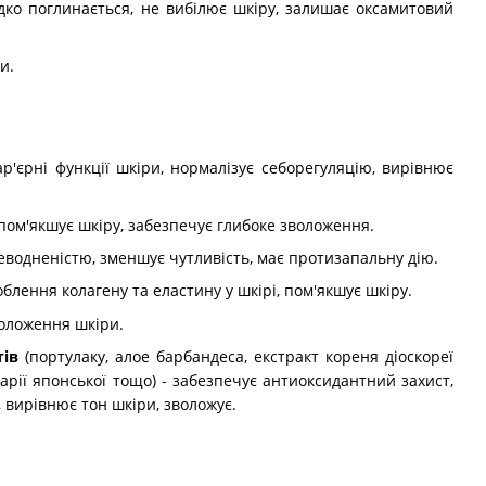
дко поглинається, не вибілює шкіру, залишає оксамитовий
и.
р'єрні функції шкіри, нормалізує себорегуляцію, вирівнює
 пом'якшує шкіру, забезпечує глибоке зволоження.
неводненістю, зменшує чутливість, має протизапальну дію.
блення колагену та еластину у шкірі, пом'якшує шкіру.
воложення шкіри.
тів
(портулаку, алое барбандеса, екстракт кореня діоскореї
нарії японської тощо) - забезпечує антиоксидантний захист,
 вирівнює тон шкіри, зволожує.