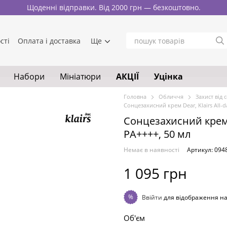
Щоденні відправки. Від 2000 грн — безкоштовно.
сті
Оплата і доставка
Ще
Набори
Мініатюри
АКЦІЇ
Уцінка
Головна
Обличчя
Захист від 
Сонцезахисний крем Dear, Klairs All-d
Сонцезахисний крем D
PA++++, 50 мл
Немає в наявності
Артикул: 094
1 095 грн
%
Ввійти
для відображення н
Об'єм