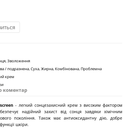
виться
онця, Зволоження
ива / подразнена, Суха, Жирна, Комбінована, Проблемна
ий крем
ри
о коментар
nscreen
- легкий сонцезахисний крем з високим фактором
абезпечує надійний захист від сонця завдяки хімічним
ового покоління. Також має антиоксидантну дію, добре
функції шкіри.