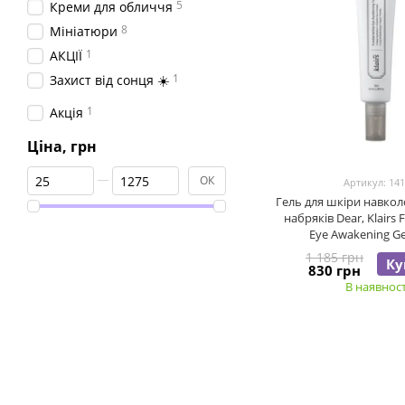
5
Креми для обличчя
8
Мініатюри
1
АКЦІЇ
1
Захист від сонця ☀️
1
Акція
Ціна, грн
Від Ціна, грн
До Ціна, грн
ОК
Артикул: 14
Гель для шкіри навкол
набряків Dear, Klairs
Eye Awakening Ge
1 185 грн
Ку
830 грн
В наявност