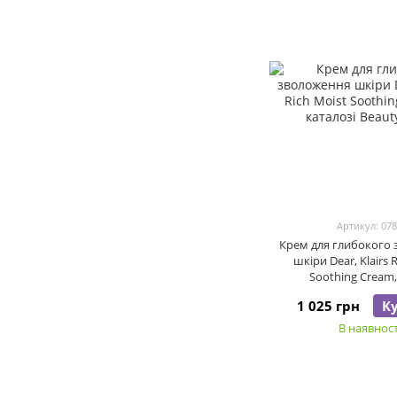
Артикул: 07
Крем для глибокого
шкіри Dear, Klairs 
Soothing Cream,
1 025 грн
К
В наявност