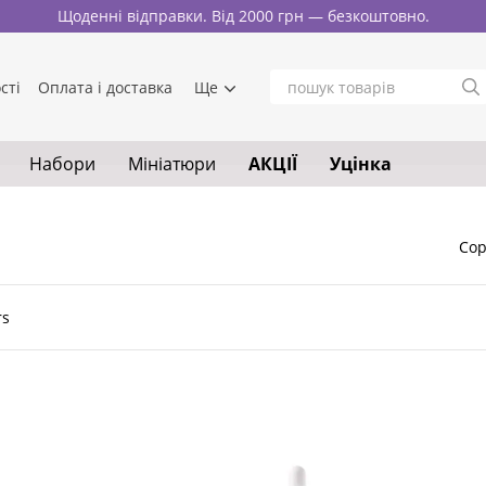
Щоденні відправки. Від 2000 грн — безкоштовно.
сті
Оплата і доставка
Ще
Набори
Мініатюри
АКЦІЇ
Уцінка
Сор