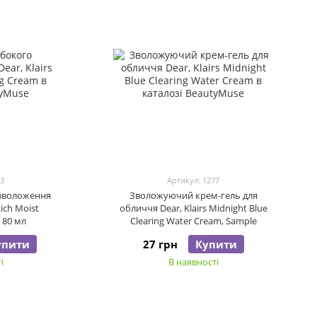
83
Артикул: 1277
 зволоження
Зволожуючий крем-гель для
Rich Moist
обличчя Dear, Klairs Midnight Blue
 80 мл
Clearing Water Cream, Sample
упити
27 грн
Купити
і
В наявності