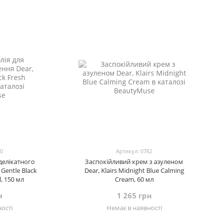
60
Артикул: 0782
 делікатного
Заспокійливий крем з азуленом
 Gentle Black
Dear, Klairs Midnight Blue Calming
l, 150 мл
Cream, 60 мл
н
1 265 грн
ості
Немає в наявності