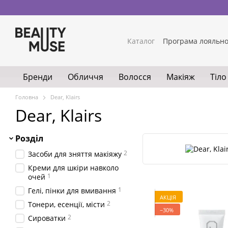
Перейти до основного контенту
Каталог
Програма лояльно
Бренди
Обличчя
Волосся
Макіяж
Тіло
Головна
Dear, Klairs
Dear, Klairs
Розділ
2
Засоби для зняття макіяжу
Креми для шкіри навколо
1
очей
1
Гелі, пінки для вмивання
АКЦІЯ
2
Тонери, есенції, місти
−30%
2
Сироватки