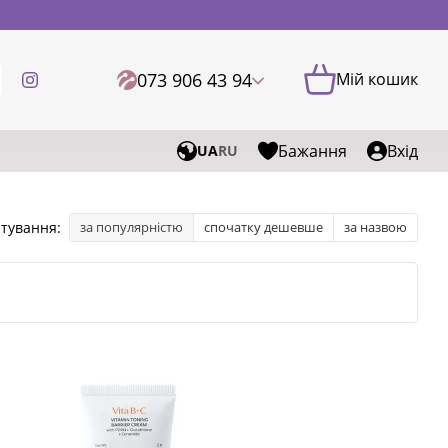
073 906 43 94
Мій кошик
Бажання
Вхід
UA
RU
тування:
за популярністю
спочатку дешевше
за назвою