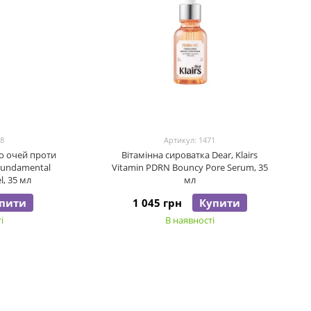
18
Артикул: 1471
о очей проти
Вітамінна сироватка Dear, Klairs
 Fundamental
Vitamin PDRN Bouncy Pore Serum, 35
l, 35 мл
мл
пити
1 045 грн
Купити
і
В наявності