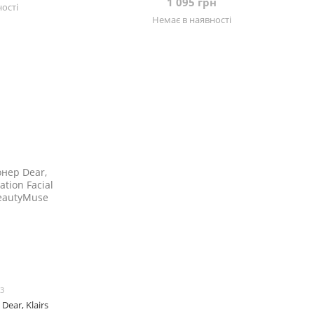
1 095 грн
ості
Немає в наявності
13
ear, Klairs