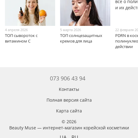
4 апреля 2026
5 марта 2026
22 февраля 2
ТОП сывороток с
ТОП солнцезащитных
PDRN в косм
витамином С
кремов для лица
полинуклео
действии
073 906 43 94
Контакты
Полная версия сайта
Карта сайта
© 2026
Beauty Muse — интернет-магазин корейской косметики
UA
RU