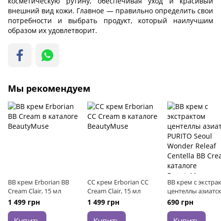
косметическую рутину, обеспечивая уход и красивый
внешний вид кожи. Главное — правильно определить свои
потребности и выбрать продукт, который наилучшим
образом их удовлетворит.
Мы рекомендуем
ВВ крем Erborian BB
СС крем Erborian CC
BB крем с экстра
Cream Clair, 15 мл
Cream Clair, 15 мл
центеллы азиатс
PURITO Seoul Wo
1 499 грн
1 499 грн
690 грн
Releaf Centella BB
Cream №21 Light B
Купить
Купить
Купить