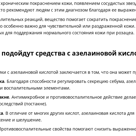
 хроническим покраснением кожи, появлением сосудистых звез
сто рекомендуют людям с этим диагнозом благодаря ее выраже
ительных реакций, вещество помогает сократить покраснение 
то особенно важно для чувствительной или раздраженной кожи
ых для поддержания нормального состояния кожи при розацеа.
 подойдут средства с азелаиновой кисл
ки с азелаиновой кислотой заключается в том, что она может 
жа
. Благодаря способности регулировать секрецию себума, аз
 и воспалительными элементами.
акне
. Антимикробное и противовоспалительное действие делае
следствий (постакне).
жа
. В отличие от многих других кислот, азелаиновая кислота для
жение и шелушение.
 Противовоспалительные свойства помогают снизить выраженнос