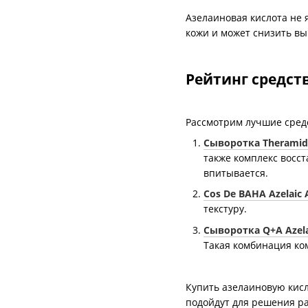
Азелаиновая кислота не 
кожи и может снизить в
Рейтинг средст
Рассмотрим лучшие средс
Сыворотка Theramid 
также комплекс восс
впитывается.
Cos De BAHA Azelaic
текстуру.
Сыворотка Q+A Azelai
Такая комбинация ко
Купить азелаиновую кисл
подойдут для решения р