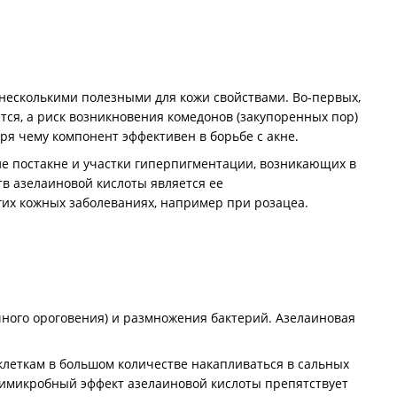
несколькими полезными для кожи свойствами. Во-первых,
ся, а риск возникновения комедонов (закупоренных пор)
ря чему компонент эффективен в борьбе с акне.
сле постакне и участки гиперпигментации, возникающих в
тв азелаиновой кислоты является ее
гих кожных заболеваниях, например при розацеа.
чного ороговения) и размножения бактерий. Азелаиновая
клеткам в большом количестве накапливаться в сальных
нтимикробный эффект азелаиновой кислоты препятствует