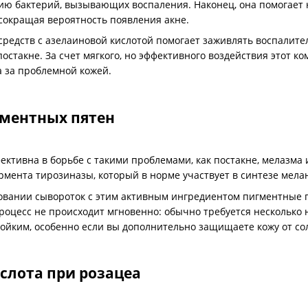
ю бактерий, вызывающих воспаления. Наконец, она помогает 
сокращая вероятность появления акне.
редств с азелаиновой кислотой помогает заживлять воспалит
постакне. За счет мягкого, но эффективного воздействия этот 
 за проблемной кожей.
гментных пятен
ективна в борьбе с такими проблемами, как постакне, мелазма 
мента тирозиназы, который в норме участвует в синтезе мела
вании сывороток с этим активным ингредиентом пигментные пя
оцесс не происходит мгновенно: обычно требуется несколько 
тойким, особенно если вы дополнительно защищаете кожу от солн
слота при розацеа