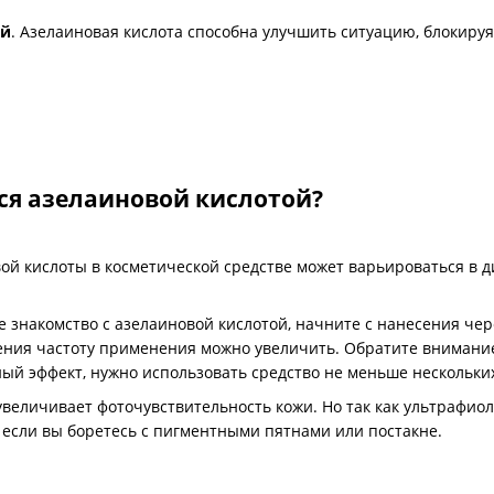
ей
. Азелаиновая кислота способна улучшить ситуацию, блокиру
ся азелаиновой кислотой?
й кислоты в косметической средстве может варьироваться в ди
е знакомство с азелаиновой кислотой, начните с нанесения чер
ния частоту применения можно увеличить. Обратите внимание,
й эффект, нужно использовать средство не меньше нескольких
увеличивает фоточувствительность кожи. Но так как ультрафи
о если вы боретесь с пигментными пятнами или постакне.