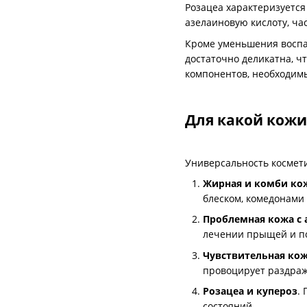
Розацеа характеризуется
азелаиновую кислоту, ча
Кроме уменьшения воспал
достаточно деликатна, ч
компонентов, необходим
Для какой кожи
Универсальность космети
Жирная и комби ко
блеском, комедонами
Проблемная кожа с 
лечении прыщей и по
Чувствительная ко
провоцирует раздра
Розацеа и купероз
.
состояний.