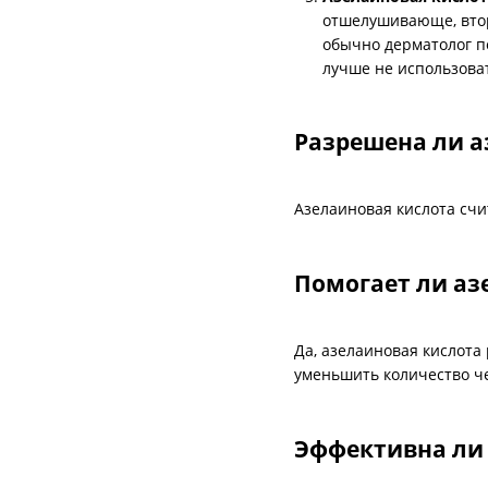
отшелушивающе, втор
обычно дерматолог п
лучше не использова
Разрешена ли а
Азелаиновая кислота сч
Помогает ли аз
Да, азелаиновая кислота
уменьшить количество ч
Эффективна ли 