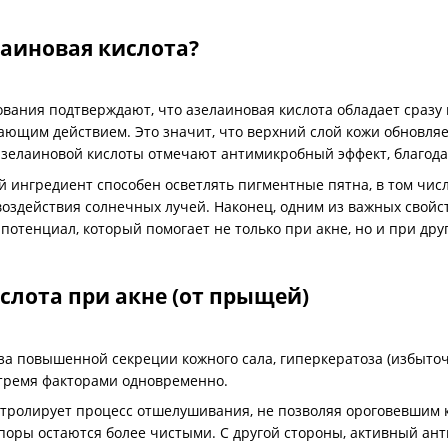
лаиновая кислота?
ания подтверждают, что азелаиновая кислота обладает сразу 
ющим действием. Это значит, что верхний слой кожи обновляет
 азелаиновой кислоты отмечают антимикробный эффект, благода
ый ингредиент способен осветлять пигментные пятна, в том чи
воздействия солнечных лучей. Наконец, одним из важных свойс
отенциал, который помогает не только при акне, но и при дру
слота при акне (от прыщей)
-за повышенной секреции кожного сала, гиперкератоза (избыто
 тремя факторами одновременно.
нтролирует процесс отшелушивания, не позволяя ороговевшим 
 поры остаются более чистыми. С другой стороны, активный а