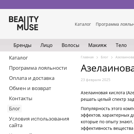
Перейти к основному контенту
Каталог
Программа лояль
Бренды
Лицо
Волосы
Макияж
Тело
Каталог
Главная
Блог
Азелаинова
Азелаинова
Программа лояльности
Оплата и доставка
23 февраля 2025
Обмен и возврат
Азелаиновая кислота (Az
Контакты
решать целый спектр за
Блог
Популярность этого комп
эффектов, характерных д
Условия использования
которые по опыту знают
сайта
эффективность вещества