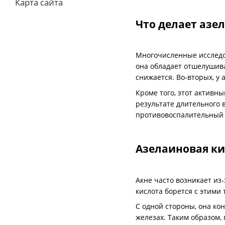
Карта сайта
Что делает азе
Многочисленные исследов
она обладает отшелушива
снижается. Во-вторых, у
Кроме того, этот активн
результате длительного 
противовоспалительный п
Азелаиновая ки
Акне часто возникает из
кислота борется с этими
С одной стороны, она ко
железах. Таким образом,