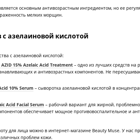
является основным антивозрастным ингредиентом, но ее регул
ыраженность мелких морщин.
в с азелаиновой кислотой
тва с азелаиновой кислотой:
AZID 15% Azelaic Acid Treatment
– одно из лучших средств на р
танавливающих и антивозрастных компонентов. Не пересушивает
 Acid 10% Serum
– сыворотка азелаиновой кислотой в концентра
c Acid Facial Serum
– рабочий вариант для жирной, проблемной
мпонентов обеспечивает мощное противовоспалительное и ант
оту для лица можно в интернет-магазине Beauty Muse. У нас п
азличных проблем кожи.