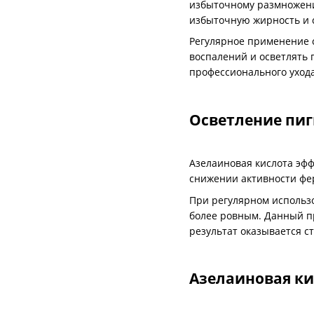
избыточному размножени
избыточную жирность и 
Регулярное применение с
воспалений и осветлять 
профессионального ухода
Осветление пи
Азелаиновая кислота эфф
снижении активности фер
При регулярном использо
более ровным. Данный пр
результат оказывается с
Азелаиновая ки