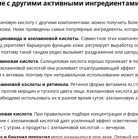
е с другими активными ингредиентам
иновую кислоту с другими компонентами, можно получить бол
кожи. Ниже приведены самые популярные ингредиенты, которы
цинамида и азелаиновой кислоты
. Совместное этих компоне
д
укрепляет барьерную функцию кожи, регулирует выработку с
, поэтому такой тандем редко вызывает раздражение или шелу
аиновая кислота
. Салициловая кислота хорошо проникает в п
 азелаиновой кислотой она усиливает отшелушивающий эффект. 
я к активам, поэтому при неправильном использовании может 
лаиновой кослоты и ретинола
. Ретинол (форма витамина A) с
против морщин и тусклого цвета лица. Азелаиновая кислота до
обходимо использовать их в разное время суток: азелаиновую ки
новая кислота
. При правильном подборе концентрации и форм
ие с азелаиновой кислотой даёт усиленный эффект осветления 
н С
утром, а продукты с азелаиновой кислотой — вечером.
а и бензоил пероксид
могут назначаться при акне. Первый к