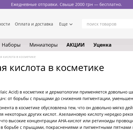
Ежедневные отправки. Свыше 2000 грн — бесплатно.
ности
Оплата и доставка
Еще
Наборы
Миниатюры
АКЦИИ
Уценка
я кислота в косметике
я кислота в косметике
elaic Acid) в косметике и дерматологии применяется довольно
дач: от борьбы с прыщами до снижения пигментации, уменьшен
онента в косметике обусловлена тем, что он довольно мягко де
ля некоторых других кислот. Азелаиновую кислоту нередко ре
, что высокие концентрации AHA-кислот или ретиноиды провоц
 в борьбе с прыщами, покраснениями и пигментными пятнами 