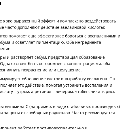
и
ее ярко выраженный эффект и комплексно воздействовать
е часто дополняют действие азелаиновой кислоты:
нтов помогает еще эффективнее бороться с воспалениями и
ебума и осветляет пигментацию. Оба ингредиента
шение.
оры и растворяет себум, предотвращая образование
Однако стоит быть осторожнее с концентрациями: оба
возникнуть покраснение или шелушение.
тимулирует обновление клеток и выработку коллагена. Он
полняет это действие, помогая устранить воспаления и
слоту – утром, а ретинол – вечером, чтобы снизить риск
ы витамина С (например, в виде стабильных производных)
и защиты от свободных радикалов. Часто рекомендуется
омпонент работает противовоспалительно и