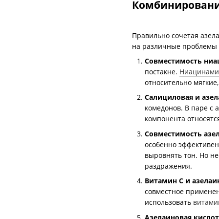
Комбинировани
Правильно сочетая азела
на различные проблемы 
Совместимость ниа
постакне.
Ниацинами
относительно мягкие
Салициловая и азел
комедонов. В паре с
компонента относятс
Совместимость азе
особенно эффективен 
выровнять тон. Но не
раздражения.
Витамин C и азелаи
совместное применен
использовать
витами
Азелаиновая кислот