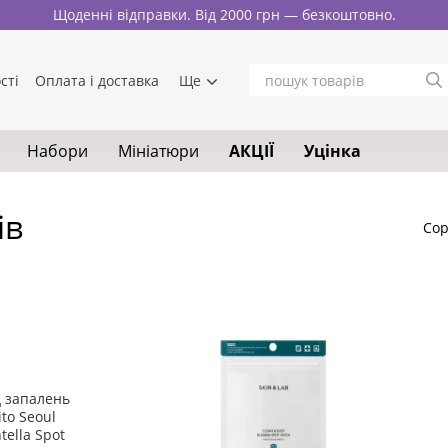
Щоденні відправки. Від 2000 грн — безкоштовно.
сті
Оплата і доставка
Ще
Набори
Мініатюри
АКЦІЇ
Уцінка
ів
Сор