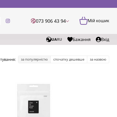
073 906 43 94
Мій кошик
Бажання
Вхід
UA
RU
тування:
за популярністю
спочатку дешевше
за назвою