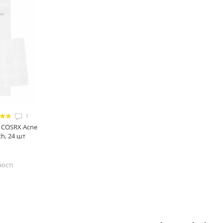
1
е COSRX Acne
ch, 24 шт
ості