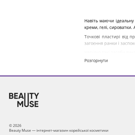
Навіть маючи ідеальну 
креми, гелі, сироватки.
Точкові пластирі від п
загоєння ранки і заспо
Нерідко такі засоби ви
Розгорнути
Основний компонент поді
потім залишається на п
Часто пластирі просяк
саліцилова кислота, ало
Важливо пам'ятати, що 
© 2026
нежданим гостем.
Beauty Muse — інтернет-магазин корейської косметики