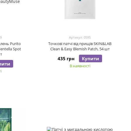
99
Артикул: 0595
алень Purito
Точкові патчі від прищів SKIN&LAB
entella Spot
Clean & Easy Blemish Patch, 54 шт
шт
435 грн
Купити
пити
В наявності
і