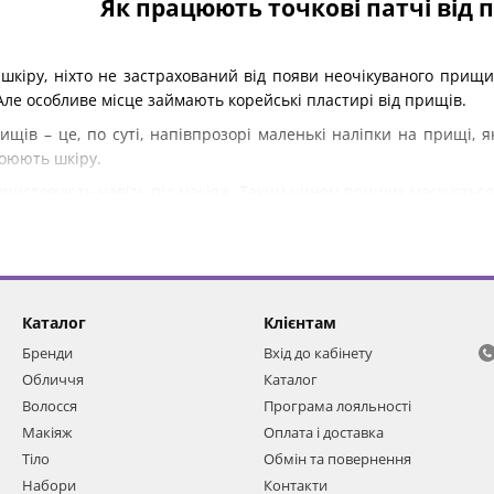
Як працюють точкові патчі від п
шкіру, ніхто не застрахований від появи неочікуваного прищика
 Але особливе місце займають корейські пластирі від прищів.
рищів – це, по суті, напівпрозорі маленькі наліпки на прищі
коюють шкіру.
користовують навіть під макіяж. Таким чином прищик маскується 
Дія лікувальних пластирів 
Каталог
Клієнтам
бних засобів – гідроколоїди. Вони "витягують" рідину (надлишки
Бренди
Вхід до кабінету
атчі у вигляді білої плямочки. Таким чином запалення зменшуєт
Обличчя
Каталог
нуті допоміжними компонентами, які забезпечують антибактер
Волосся
Програма лояльності
е вера, центелла азіатська.
Макіяж
Оплата і доставка
корейські наклейки – це SOS-засіб. Вони не призначені для с
Тіло
Обмін та повернення
Набори
Контакти