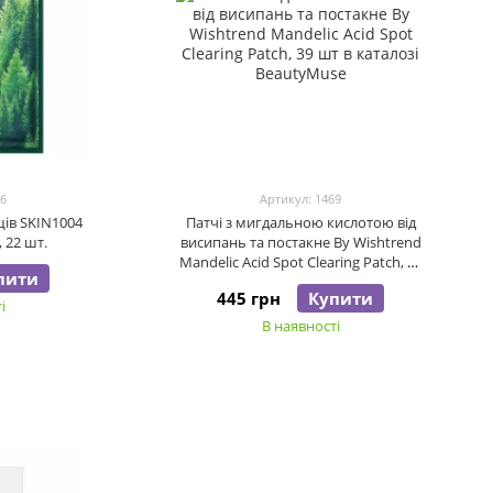
86
Артикул: 1469
щів SKIN1004
Патчі з мигдальною кислотою від
 22 шт.
висипань та постакне By Wishtrend
Mandelic Acid Spot Clearing Patch, 39
пити
шт
445 грн
Купити
і
В наявності