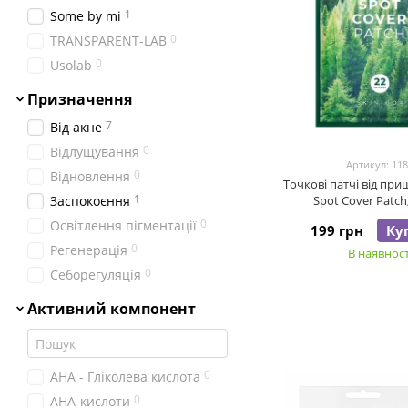
1
Some by mі
0
TRANSPARENT-LAB
0
Usolab
Призначення
7
Від акне
0
Відлущування
Артикул: 11
0
Відновлення
Точкові патчі від при
1
Заспокоєння
Spot Cover Patch,
0
Освітлення пігментації
199 грн
Ку
0
Регенерація
В наявност
0
Себорегуляція
Активний компонент
0
АНА - Гліколева кислота
0
АНА-кислоти