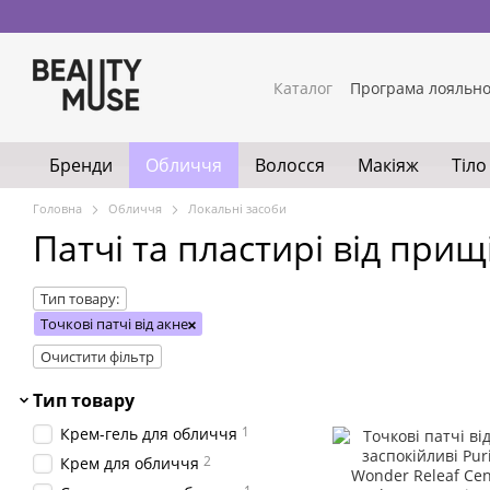
Перейти до основного контенту
Каталог
Програма лояльно
Бренди
Обличчя
Волосся
Макіяж
Тіло
Головна
Обличчя
Локальні засоби
Патчі та пластирі від прищ
Тип товару:
Точкові патчі від акне
Очистити фільтр
Тип товару
1
Крем-гель для обличчя
2
Крем для обличчя