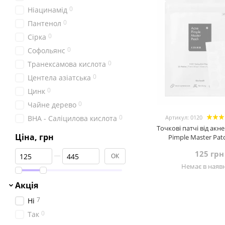
0
Ніацинамід
0
Пантенол
0
Сірка
0
Софольянс
0
Транексамова кислота
0
Центела азіатська
0
Цинк
0
Чайне дерево
0
BHA - Саліцилова кислота
Артикул: 0120
Точкові патчі від акн
Ціна, грн
Pimple Master Pat
Від Ціна, грн
До Ціна, грн
125 грн
ОК
Немає в наявн
Акція
7
Ні
0
Так