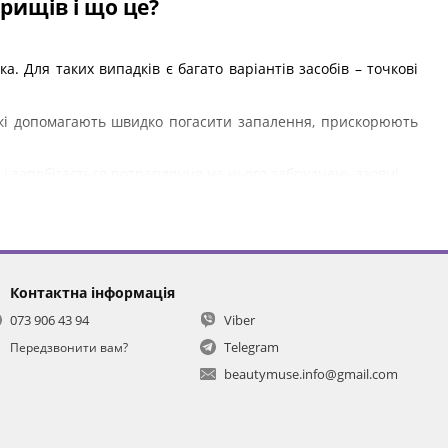
рищів і що це?
. Для таких випадків є багато варіантів засобів – точкові
, які допомагають швидко погасити запалення, прискорюють
і запобігається потрапляння на нього забруднень ззовні.
від прищів
Контактна інформація
 себума, гній) із запалення, перетворюють її на гель, який
073 906 43 94
Viber
ься, а ранка швидше загоюється.
Telegram
Передзвонити вам?
іальну, протизапальну, заспокійливу дію: чайне дерево,
beautymuse.info@gmail.com
истематичного лікування акне, але допоможуть впоратися з