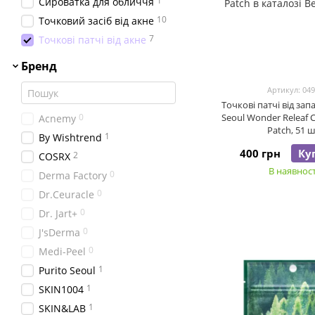
1
Сироватка для обличчя
10
Точковий засіб від акне
7
Точкові патчі від акне
Бренд
Артикул: 04
Точкові патчі від зап
0
Seoul Wonder Releaf C
Acnemy
Patch, 51 
1
By Wishtrend
400 грн
Ку
2
COSRX
В наявност
0
Derma Factory
0
Dr.Ceuracle
0
Dr. Jart+
0
J'sDerma
0
Medi-Peel
1
Purito Seoul
1
SKIN1004
1
SKIN&LAB