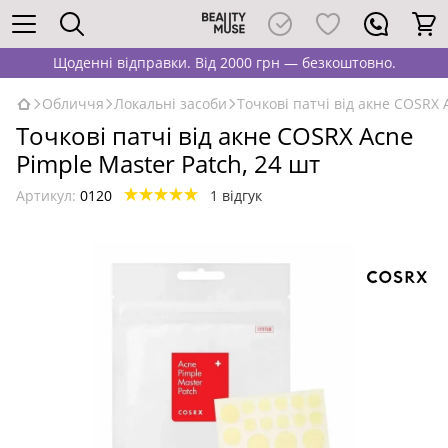
Щоденні відправки. Від 2000 грн — безкоштовно.
Обличчя
Локальні засоби
Точкові патчі від акне COSRX 
Точкові патчі від акне COSRX Acne
Pimple Master Patch, 24 шт
Артикул:
0120
1 відгук