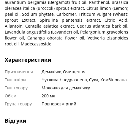
aurantium bergamia (Bergamot) fruit oil, Panthenol, Brassica
oleracea italica (Broccoli) sprout extract, Citrus limon (Lemon)
peel oil, Sodium phytate, Carbomer, Triticum vulgare (Wheat)
sprout Extract, Spirulina plantensis extract, Citric Acid,
Allantoin, Centella asiatica extract, Cedrus atlantica bark oil,
Lavandula angustifolia (Lavander) oil, Pelargonium graveolens
flower oil, Cananga oborata flower oil, Vetiveria zizanoides
root oil, Madecassoside.
Характеристики
Призначення
Демакіяж, Очищення
Тип шкіри
Чутлива / подразнена, Суха, Комбінована
Тип товару
Молочко для демакіяжу
Об'єм
200 мл
Група товару
Повнорозмірний
Відгуки