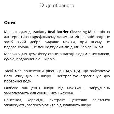
До обраного
Опис
Молочко для демакіяжу
Real Barrier Cleansing Milk
- ніжна
альтернатива гідрофільному маслу чи міцелярній воді. Це
засіб, який добре видаляє макіяж, при цьому не
подразнюючи і не пошкоджуючи ліпідний бар'єр шкіри.
Молочко для демакіяжу стане в нагоді людям з чутливою,
сухою, подразненою шкірою.
Засіб має понижений рівень pH (4,5~6,5), що забезпечує
його м'яку дію на шкіру і нейтралізує агресивную дію
проточної води.
Глибоке очищення шкіри від макіяжу і забруднень
забезпечують олії соняшника і жожоба.
Пантенол, кераміди, екстракт центелли азіатської
зволожують, заспокоюють та відновлюють шкіру.