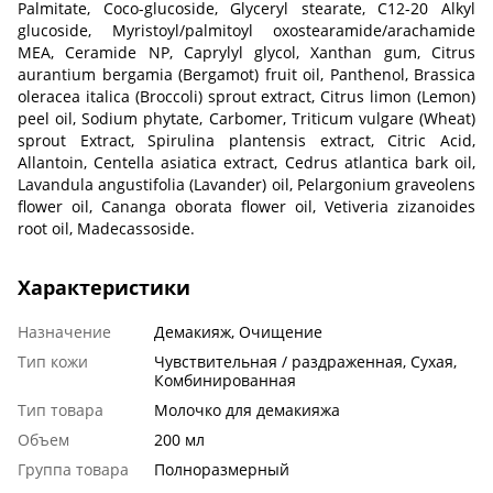
Palmitate, Coco-glucoside, Glyceryl stearate, C12-20 Alkyl
glucoside, Myristoyl/palmitoyl oxostearamide/arachamide
MEA, Ceramide NP, Caprylyl glycol, Xanthan gum, Citrus
aurantium bergamia (Bergamot) fruit oil, Panthenol, Brassica
oleracea italica (Broccoli) sprout extract, Citrus limon (Lemon)
peel oil, Sodium phytate, Carbomer, Triticum vulgare (Wheat)
sprout Extract, Spirulina plantensis extract, Citric Acid,
Allantoin, Centella asiatica extract, Cedrus atlantica bark oil,
Lavandula angustifolia (Lavander) oil, Pelargonium graveolens
flower oil, Cananga oborata flower oil, Vetiveria zizanoides
root oil, Madecassoside.
Характеристики
Назначение
Демакияж, Очищение
Тип кожи
Чувствительная / раздраженная, Сухая,
Комбинированная
Тип товара
Молочко для демакияжа
Объем
200 мл
Группа товара
Полноразмерный