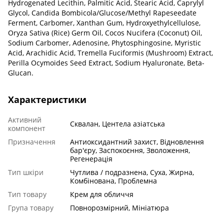
Hydrogenated Lecithin, Palmitic Acid, Stearic Acid, Caprylyl
Glycol, Candida Bombicola/Glucose/Methyl Rapeseedate
Ferment, Carbomer, Xanthan Gum, Hydroxyethylcellulose,
Oryza Sativa (Rice) Germ Oil, Cocos Nucifera (Coconut) Oil,
Sodium Carbomer, Adenosine, Phytosphingosine, Myristic
Acid, Arachidic Acid, Tremella Fuciformis (Mushroom) Extract,
Perilla Ocymoides Seed Extract, Sodium Hyaluronate, Beta-
Glucan.
Характеристики
Активний
Сквалан, Центела азіатська
компонент
Призначення
Антиоксидантний захист, Відновлення
бар'єру, Заспокоєння, Зволоження,
Регенерація
Тип шкіри
Чутлива / подразнена, Суха, Жирна,
Комбінована, Проблемна
Тип товару
Крем для обличчя
Група товару
Повнорозмірний, Мініатюра