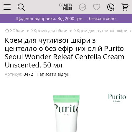
Щоденні відправки. Від 2000 грн — безкоштовно.
Обличчя
Креми для обличчя
Крем для чутливої шкіри з 
Крем для чутливої шкіри з
центеллою без ефірних олій Purito
Seoul Wonder Releaf Centella Cream
Unscented, 50 мл
Артикул:
0472
Написати відгук