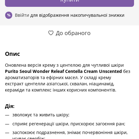
Ввійти
для відображення накопичувальної знижки
%
До обраного
Опис
Оновлена ​​версія крему з центелою для чутливої ​​шкіри
Purito Seoul Wonder Releaf Centella Cream Unscented
без
ароматизаторів та ефірних масел. У складі крему
екстракт центелли азіатської, сквалан, ніацинамід,
кераміди та комплекс інших корисних компонентів.
Дія:
зволожує та живить шкіру;
сприяє регенерації шкіри, прискорює загоєння ран;
заспокоює подразнення, знімає почервоніння шкіри,
усуває свербіж;