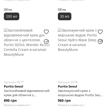
Об'єм
Об'єм
200 мл
30 мл
Артикул: 0277
Артикул: 0278
Purito Seoul
Purito Seoul
Заспокійливий відновлюючий
Зволожуючий крем з
крем для обличчя з
морською водою Purito Seoul
центеллою Purito SEOUL
Hydro Wave Deep Sea Cream,
890 грн
960 грн
Wonder Releaf Centella Cream,
50 мл
Немає в наявності
Немає в наявності