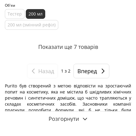
Об'єм
Тестер
200 мл
200 мл (змінний рефіл)
Показати ще 7 товарів
Назад
Вперед
1
з 2
Purito був створений з метою відповісти на зростаючий
попит на косметику, яка не містила б шкідливих хімічних
речовин і синтетичних домішок, що часто трапляються у
складах косметичних засобів. Засновники компанії
прагнули розробити формули, які б не тільки були
ефективними, а й мінімізували б ризик подразнень та
Розгорнути
інших негативних реакцій, що особливо важливо для
людей із чутливою шкірою.