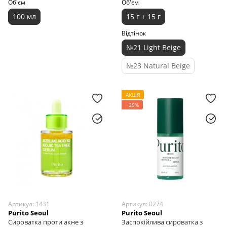
Об'єм
Об'єм
100 мл
15 г + 15 г
Відтінок
№21 Light Beige
№23 Natural Beige
АКЦІЯ
−25%
Артикул: 1431
Артикул: 0274
Purito Seoul
Purito Seoul
Сироватка проти акне з
Заспокійлива сироватка з