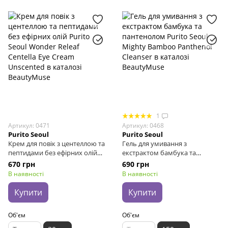
1
Артикул: 0471
Артикул: 0468
Purito Seoul
Purito Seoul
Крем для повік з центеллою та
Гель для умивання з
пептидами без ефірних олій
екстрактом бамбука та
Purito Seoul Wonder Releaf
пантенолом Purito Seoul
670 грн
690 грн
Centella Eye Cream Unscented,
Mighty Bamboo Panthenol
В наявності
В наявності
30 мл
Cleanser, 150 мл
Купити
Купити
Об'єм
Об'єм