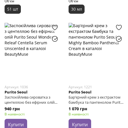
Об'єм
Об'єм
51 шт
30 мл
Артикул: 1036
Артикул: 1221
Purito Seoul
Purito Seoul
Заспокійлива сироватка з
Бар’єрний крем з екстрактом
центеллою без ефірних олій
бамбука та пантенолом Purito
Purito Seoul Wonder Releaf
Seoul Mighty Bamboo
940 грн
1 070 грн
Centella Serum Unscented, 60
Panthenol Cream, 100 мл
В наявності
В наявності
мл
Купити
Купити