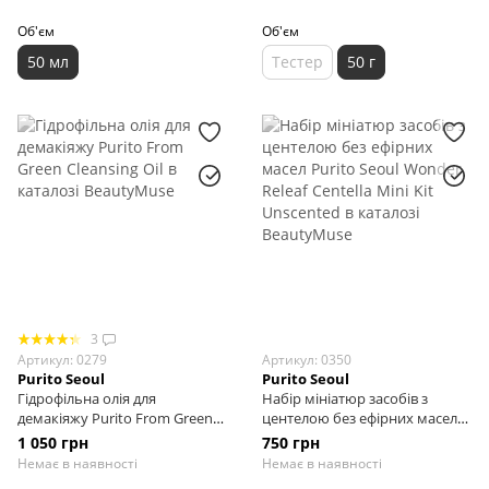
50 мл
Об'єм
Об'єм
50 мл
Тестер
50 г
3
Артикул: 0279
Артикул: 0350
Purito Seoul
Purito Seoul
Гідрофільна олія для
Набір мініатюр засобів з
демакіяжу Purito From Green
центелою без ефірних масел
Cleansing Oil, 200 мл
Purito Seoul Wonder Releaf
1 050 грн
750 грн
Centella Mini Kit Unscented
Немає в наявності
Немає в наявності