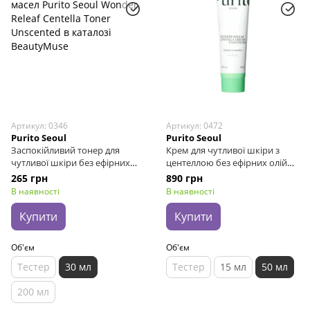
Артикул: 0346
Артикул: 0472
Purito Seoul
Purito Seoul
Заспокійливий тонер для
Крем для чутливої шкіри з
чутливої ​​шкіри без ефірних
центеллою без ефірних олій
масел Purito Seoul Wonder
Purito Seoul Wonder Releaf
265 грн
890 грн
Releaf Centella Toner
Centella Cream Unscented, 50
В наявності
В наявності
Unscented, 30 мл
мл
Купити
Купити
Об'єм
Об'єм
Тестер
30 мл
Тестер
15 мл
50 мл
200 мл