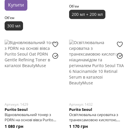
Купити
Об'єм
200 мл + 200 мл
Об'єм
300 мл
Артикул: 1429
Артикул: 1432
Purito Seoul
Purito Seoul
Відновлювальний тонер з
Освітлювальна сироватка з
PDRN на основі вівса Purito
транексамовою кислотою,
Seoul Oat PDRN Gentle Refining
ніацинамідом та ретиналем
1 080 грн
1 170 грн