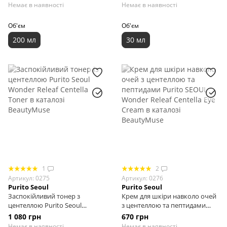
Toner, 200 ml
Purito Seoul TXA 6 Niacinamide
Немає в наявності
Немає в наявності
10 Retinal Serum, 30 мл
Об'єм
Об'єм
200 мл
30 мл
1
2
Артикул: 0275
Артикул: 0276
Purito Seoul
Purito Seoul
Заспокійливий тонер з
Крем для шкіри навколо очей
центеллою Purito Seoul
з центеллою та пептидами
Wonder Releaf Centella Toner,
Purito SEOUL Wonder Releaf
1 080 грн
670 грн
200 мл
Centella Eye Cream, 30 мл
Немає в наявності
Немає в наявності