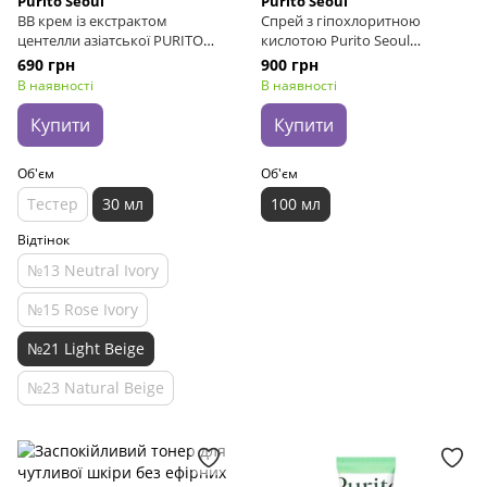
Purito Seoul
Purito Seoul
BB крем із екстрактом
Спрей з гіпохлоритною
центелли азіатської PURITO
кислотою Purito Seoul
Seoul Wonder Releaf Centella
Hypochlorous Acid Rescue
690 грн
900 грн
BB Cream №21 Light Beige, 30
Spray, 100 мл
В наявності
В наявності
мл
Купити
Купити
Об'єм
Об'єм
Тестер
30 мл
100 мл
Відтінок
№13 Neutral Ivory
№15 Rose Ivory
№21 Light Beige
№23 Natural Beige