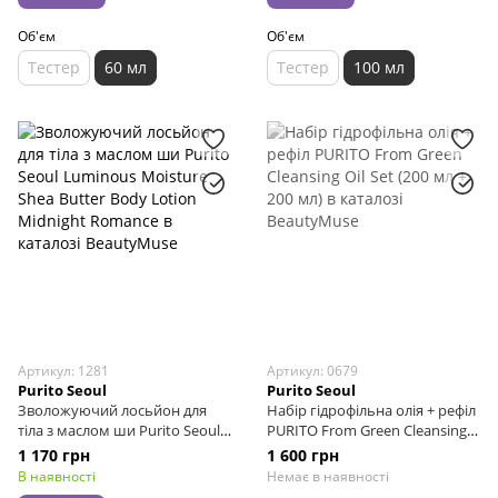
Об'єм
Об'єм
Тестер
60 мл
Тестер
100 мл
Артикул: 1281
Артикул: 0679
Purito Seoul
Purito Seoul
Зволожуючий лосьйон для
Набір гідрофільна олія + рефіл
тіла з маслом ши Purito Seoul
PURITO From Green Cleansing
Luminous Moisture Shea Butter
Oil Set (200 мл + 200 мл)
1 170 грн
1 600 грн
Body Lotion Midnight Romance,
В наявності
Немає в наявності
300 мл