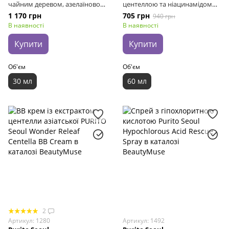
чайним деревом, азелаїновою
центеллою та ніацинамідом
та коєвою кислотами Purito
Purito Seoul Wonder Releaf
1 170 грн
705 грн
940 грн
Seoul Azelaic Acid 10 Kojic Tea
Centella Serum, 60 мл
В наявності
В наявності
Tree Serum, 30 мл
Купити
Купити
Об'єм
Об'єм
30 мл
60 мл
2
Артикул: 1280
Артикул: 1492