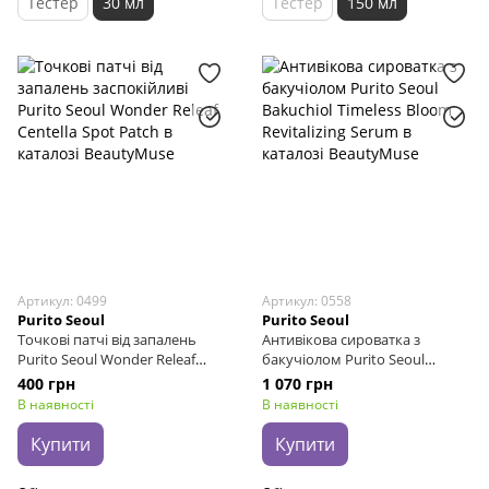
Тестер
30 мл
Тестер
150 мл
Артикул: 0499
Артикул: 0558
Purito Seoul
Purito Seoul
Точкові патчі від запалень
Антивікова сироватка з
Purito Seoul Wonder Releaf
бакучіолом Purito Seoul
Centella Spot Patch, 51 шт
Bakuchiol Timeless Bloom
400 грн
1 070 грн
Revitalizing Serum, 30 мл
В наявності
В наявності
Купити
Купити