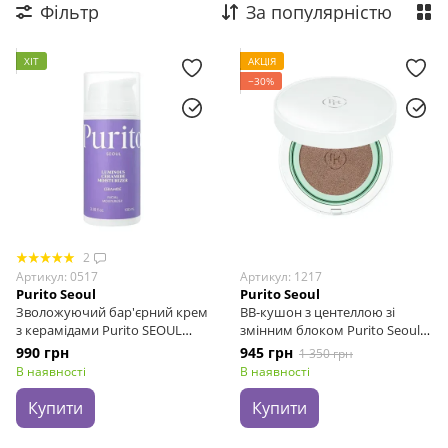
Фільтр
За популярністю
ХІТ
АКЦІЯ
−30%
2
Артикул: 0517
Артикул: 1217
Purito Seoul
Purito Seoul
Зволожуючий бар'єрний крем
BB-кушон з центеллою зі
з керамідами Purito SEOUL
змінним блоком Purito Seoul
Luminous Ceramide
Wonder Releaf Centella BB
990 грн
945 грн
1 350 грн
Moisturizer, 100 мл
Cushion #21 Light Beige, 15 г +
В наявності
В наявності
15 г
Купити
Купити