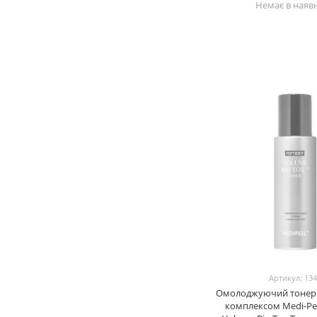
Немає в наявн
5
Пробіотики / пребіотики
1
Прополіс
0
Транексамова кислота
1
Центела азіатська
0
Чайне дерево
0
BHA - Саліцилова кислота
0
PHA-кислоти
Артикул: 13
Омолоджуючий тонер 
комплексом Medi-Pee