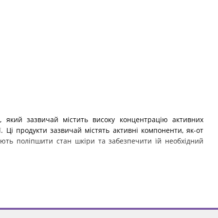
, який зазвичай містить високу концентрацію активних
ої. Ці продукти зазвичай містять активні компоненти, як-от
агають поліпшити стан шкіри та забезпечити їй необхідний
тів для шкіри?
родукти для догляду за шкірою, хоча вони обидва призначені