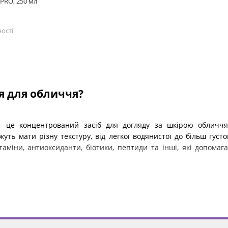
 PRO, 250 мл
ості
я для обличчя?
– це концентрований засіб для догляду за шкірою обличчя
ожуть мати різну текстуру, від легкої водянистої до більш густ
ітаміни, антиоксиданти, біотики, пептиди та інші, які допом
дрізняється від інших доглядових продук
то плутають із тонерами. Але есенція і тонер – це два різні п