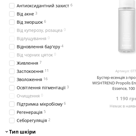
0
Isntree
6
Антиоксидантний захист
0
IUNIK
3
Від акне
0
KAINE
6
Від зморшок
0
Koy
0
Від куперозу, розацеа
0
Laneige
0
Відлущування
0
Manyo
4
Відновлення бар'єру
0
Mary&May
0
Від чорних цяток
2
Medi-Peel
7
Живлення
0
Needly
11
Заспокоєння
Артикул: 07
1
Purito Seoul
Бустер-есенція з пр
16
Зволоження
WISHTREND Propolis En
2
Pyunkang Yul
3
Освітлення пігментації
Essence, 100
0
Q+A
0
Очищення
1 190 гр
1
Real Barrier
6
Підтримка мікробіому
Немає в наявн
0
ROUND LAB
5
Регенерація
0
SKIN1004
2
Себорегуляція
0
SKIN&LAB
Тип шкіри
0
TIRTIR