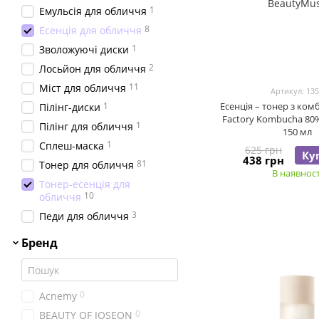
1
Емульсія для обличчя
8
Есенція для обличчя
1
Зволожуючі диски
2
Лосьйон для обличчя
11
Міст для обличчя
Артикул: 13
1
Есенція – тонер з ко
Пілінг-диски
Factory Kombucha 80%
1
Пілінг для обличчя
150 мл
1
Сплеш-маска
625 грн
Ку
438 грн
81
Тонер для обличчя
В наявност
Тонер-есенція для
10
обличчя
3
Педи для обличчя
Бренд
0
Acnemy
0
BEAUTY OF JOSEON