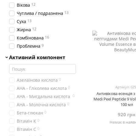
12
0
TRANSPARENT-LAB
Вікова
1
13
UIQ
Чутлива / подразнена
13
0
Usolab
Суха
12
Жирна
16
Комбінована
9
Проблемна
Активний компонент
0
Азелаїнова кислота
Артикул: 02
0
АНА - Гліколева кислота
Антивікова есенція 
0
АНА - Мигдальна кислота
Medi Peel Peptide 9 Vo
0
АНА - Молочна кислота
100 мл
0
Бета-глюкан
920 грн
0
Вітамін К
Немає в наявн
0
Вітамін С