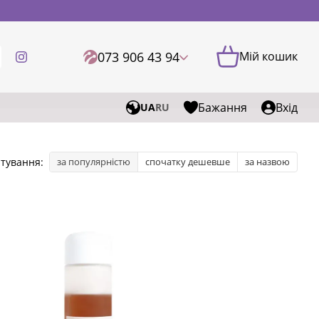
073 906 43 94
Мій кошик
Бажання
Вхід
UA
RU
тування:
за популярністю
спочатку дешевше
за назвою