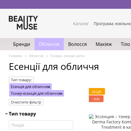
Перейти до основного контенту
Каталог
Програма лояльно
Бренди
Обличчя
Волосся
Макіяж
Тіло
Головна
Обличчя
Тонери, есенції, місти
Есенції для обличчя
Тип товару:
Есенція для обличчя
АКЦІЯ
Тонер-есенція для обличчя
−30%
Очистити фільтр
Тип товару