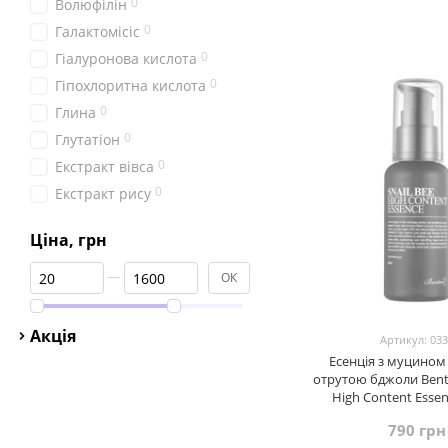
0
Волюфілін
0
Галактомісіс
0
Гіалуронова кислота
0
Гіпохлоритна кислота
0
Глина
0
Глутатіон
0
Екстракт вівса
0
Екстракт рису
0
Женшень
Ціна, грн
1
Кераміди
Від Ціна, грн
До Ціна, грн
2
Комбуча
ОК
1
Муцин равлика
5
Ніацинамід
Акція
Артикул: 03
1
Пантенол
Есенція з муцином 
отрутою бджоли Bento
3
Пептиди
High Content Essen
1
Полин
790 грн
0
Полінуклеотиди (PDRN)