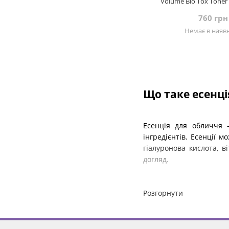
Volume Bio Tox Toner
760 грн
Немає в наявн
Що таке есенці
Есенція для обличчя 
інгредієнтів. Есенції м
гіалуронова кислота, в
догляд.
Чим есенція ві
Розгорнути
Есенції для обличчя час