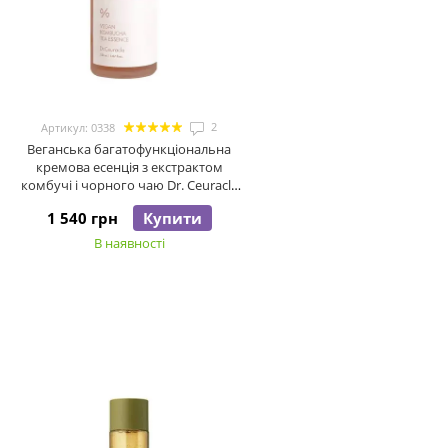
2
Артикул: 0338
Веганська багатофункціональна
кремова есенція з екстрактом
комбучі і чорного чаю Dr. Ceuracle
Vegan Kombucha Tea Essence, 150 мл
1 540 грн
Купити
В наявності