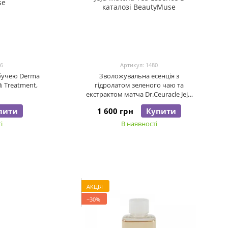
56
Артикул: 1480
мбучею Derma
Зволожувальна есенція з
 Treatment,
гідролатом зеленого чаю та
екстрактом матча Dr.Ceuracle Jeju
Matcha Tea Essence, 150 мл
пити
1 600 грн
Купити
і
В наявності
АКЦІЯ
−30%