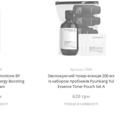
78
Артикул: 0589
ополісом BY
Зволожуючий тонер-есенція 200 мл
ergy Boosting
із набором пробників Pyunkang Yul
 мл
Essence Toner Pouch Set A
н
620 грн
ості
Немає в наявності