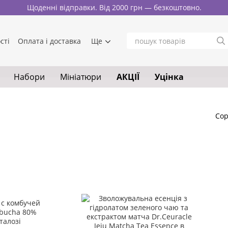
Щоденні відправки. Від 2000 грн — безкоштовно.
сті
Оплата і доставка
Ще
Набори
Мініатюри
АКЦІЇ
Уцінка
Сор