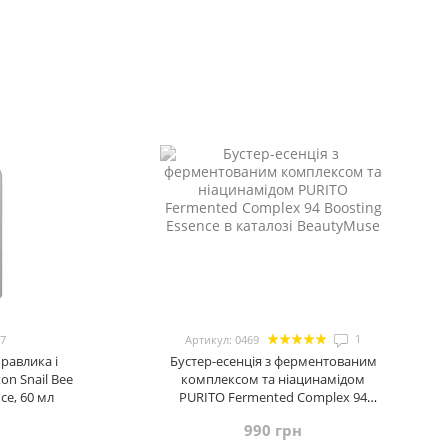
1
37
Артикул: 0469
равлика і
Бустер-есенцiя з ферментованим
n Snail Bee
комплексом та нiацинамiдом
ce, 60 мл
PURITO Fermented Complex 94
Boosting Essence, 150 мл
990 грн