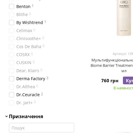
1
Benton
0
Blithe
1
By Wishtrend
0
Celimax
0
Clinisoothe+
0
Cos De Baha
0
Артикул: 13
COSRX
Мультифункціональна
0
CUSKIN
Biome Barrier Treatmen
0
Dear, Klairs
мл
3
Derma Factory
760 грн
Ку
0
Dr.Althea
В наявност
2
Dr.Ceuracle
0
Dr. Jart+
0
Geek&Gorgeous
Призначення
0
HoliFrog
2
I'm From