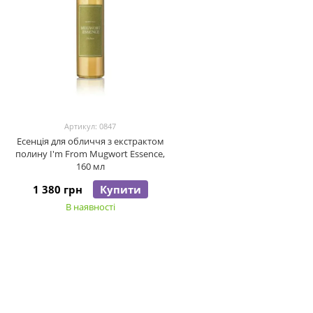
Артикул: 0847
Есенція для обличчя з екстрактом
полину I'm From Mugwort Essence,
160 мл
1 380 грн
Купити
В наявності