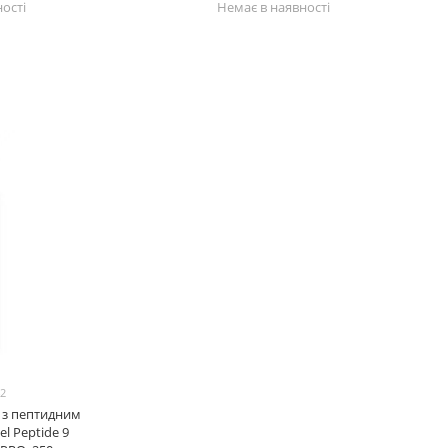
ості
Немає в наявності
42
з пептидним
l Peptide 9