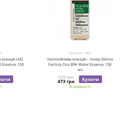
93
Артикул: 1464
 есенція UIQ
Заспокійлива есенція – тонер Derma
t Essence, 150
Factory Cica 90% Water Essence, 150
мл
675 грн
пити
Купити
473 грн
і
В наявності