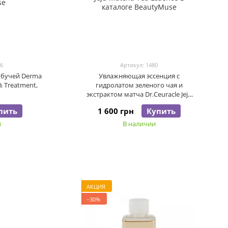
56
Артикул: 1480
мбучей Derma
Увлажняющая эссенция с
 Treatment,
гидролатом зеленого чая и
экстрактом матча Dr.Ceuracle Jeju
Matcha Tea Essence, 150 мл
пить
1 600 грн
Купить
и
В наличии
АКЦИЯ
−30%