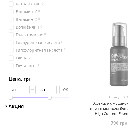
0
Бета-глюкан
0
Витамин К
0
Витамин С
0
Волюфилин
0
Галактомисис
0
Гиалуроновая кислота
0
Гипохлоритная кислота
0
Глина
0
Глутатион
0
Женшень
Цена, грн
1
Керамиды
От Цена, грн
До Цена, грн
2
Комбуча
OK
1
Муцин улитки
Артикул: 03
Эссенция с муцином
5
Ниацинамид
Акция
пчелиным ядом Bento
1
Пантенол
High Content Essen
3
Пептиды
790 грн
0
Полинуклеотиды (PDRN)