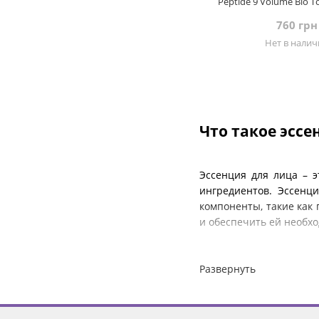
Peptide 9 Volume Bio T
250 мл
760 грн
Нет в нали
Что такое эссе
Эссенция для лица – 
ингредиентов. Эссенци
компоненты, такие как 
и обеспечить ей необхо
Чем эссенция 
Развернуть
Эссенции для лица част