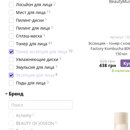
2
Лосьйон для лица
11
Мист для лица
1
Пилинг-диски
1
Пилинг для лица
1
Сплэш-маска
Артикул: 13
81
Эссенция – тонер с ко
Тонер для лица
Factory Kombucha 80%
10
Тонер-эссенция для лица
150 мл
1
Увлажняющие диски
625 грн
Ку
438 грн
1
Эмульсия для лица
В наличи
8
Эссенция для лица
3
Пэды для лица
Бренд
0
Acnemy
0
BEAUTY OF JOSEON