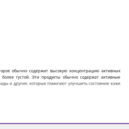
которое обычно содержит высокую концентрацию активных
о более густой. Эти продукты обычно содержат активные
тиды и другие, которые помогают улучшить состояние кожи
в для кожи?
одукта для ухода за кожей, хотя они оба предназначены для