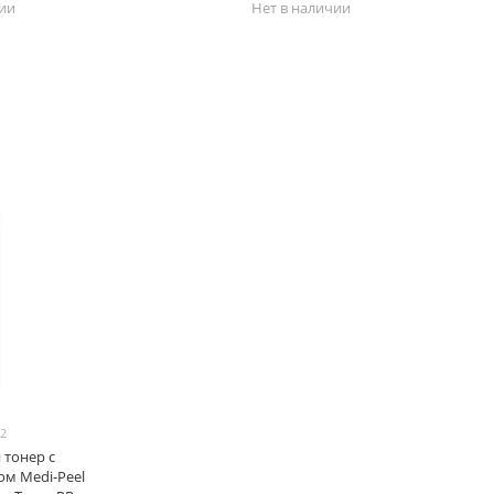
чии
Нет в наличии
42
тонер с
м Medi-Peel