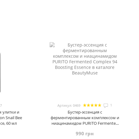
1
37
Артикул: 0469
 улитки и
Бустер-эссенция с
n Snail Bee
ферментированным комплексом и
ce, 60 мл
ниацинамидом PURITO Fermented
Complex 94 Boosting Essence, 150 мл
990 грн