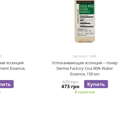
93
Артикул: 1464
ая эссенция
Успокаивающая эссенция – тонер
tment Essence,
Derma Factory Cica 90% Water
Essence, 150 мл
675 грн
пить
Купить
473 грн
и
В наличии