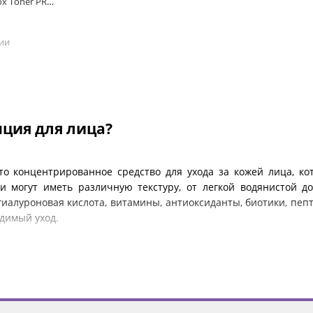
ox Toner PRO,
чии
нция для лица?
это концентрированное средство для ухода за кожей лица, 
и могут иметь различную текстуру, от легкой водянистой д
гиалуроновая кислота, витамины, антиоксиданты, биотики, пеп
димый уход.
отличается от других уходовых продукто
о путают с тонерами. Но эссенция и тонер – это два разных пр