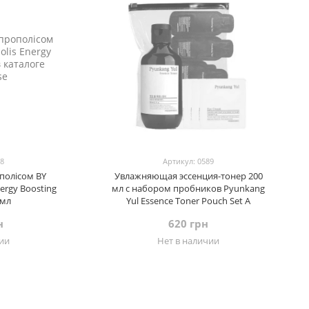
78
Артикул: 0589
ополісом BY
Увлажняющая эссенция-тонер 200
ergy Boosting
мл с набором пробников Pyunkang
 мл
Yul Essence Toner Pouch Set A
н
620 грн
чии
Нет в наличии