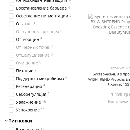
Антиоксидантная защита
0
IUNIK
4
Восстановление барьера
0
KAINE
3
Осветление пигментации
0
Koy
3
От акне
0
Laneige
0
От купероза, розацеа
0
Manyo
6
От морщин
0
Mary&May
0
От черных точек
2
Medi-Peel
0
Отшелушивание
0
Needly
0
Очищение
1
Purito Seoul
Артикул: 07
7
Питание
Бустер-есенція з пр
2
Pyunkang Yul
6
Поддержка микробиома
WISHTREND Propolis En
0
Q+A
Essence, 100
5
Регенерация
1
Real Barrier
2
1 190 гр
Себорегуляция
0
ROUND LAB
Нет в нали
16
Увлажнение
0
SKIN1004
11
Успокоение
0
SKIN&LAB
Тип кожи
0
TIRTIR
12
0
TRANSPARENT-LAB
Возрастная