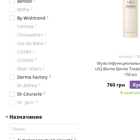
1
Benton
0
Blithe
1
By Wishtrend
0
Celimax
0
Clinisoothe+
0
Cos De Baha
0
COSRX
Артикул: 13
0
CUSKIN
Мультифункциональн
0
Dear, Klairs
UIQ Biome Barrier Trea
150 мл
3
Derma Factory
760 грн
Ку
0
Dr.Althea
В наличи
2
Dr.Ceuracle
0
Dr. Jart+
0
Geek&Gorgeous
Назначение
0
HoliFrog
2
I'm From
0
Isntree
6