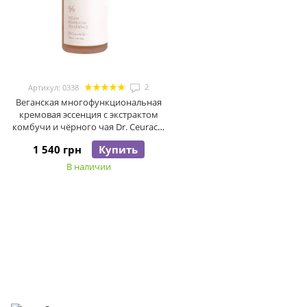
2
Артикул: 0338
Веганская многофункциональная
кремовая эссенция с экстрактом
комбучи и чёрного чая Dr. Ceuracle
Vegan Kombucha Tea Essence, 150 мл
1 540 грн
Купить
В наличии