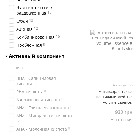
1
UIQ
Чувствительная /
13
раздраженная
0
Usolab
13
Сухая
12
Жирная
16
Комбинированная
9
Проблемная
Активный компонент
BHA - Салициловая
0
кислота
Артикул: 02
0
PHA-кислоты
Антивозрастная эс
пептидами Medi Peel
0
Азелаиновая кислота
Volume Essence,
0
АНА - Гликолевая кислота
920 грн
АНА - Миндальная кислота
Нет в нали
0
0
АНА - Молочная кислота