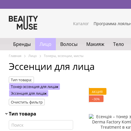
Перейти к основному контенту
Каталог
Программа лояль
Бренды
Лицо
Волосы
Макияж
Тело
Главная
Лицо
Тонеры, эссенции, мисты
Эссенции для лица
Тип товара:
Тонер-эссенция для лица
АКЦИЯ
Эссенция для лица
−30%
Очистить фильтр
Тип товара