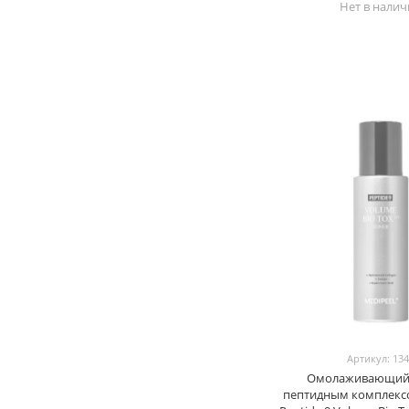
Нет в нали
1
Полынь
5
Пробиотики / пребиотики
1
Прополис
0
Транексамовая кислота
1
Центелла азиатская
0
Чайное дерево
0
Экстракт овса
0
Экстракт риса
Артикул: 13
Омолаживающий 
пептидным комплексо