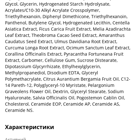
Glycol, Glycerin, Hydrogenated Starch Hydrolysate,
Acrylates/C10-30 Alkyl Acrylate Crosspolymer,
Triethylhexanoin, Diphenyl Dimethicone, Triethylhexanoin,
Panthenol, Butylene Glycol, Hydrogenated Lecithin, Centella
Asiatica Extract, Ficus Carica Fruit Extract, Melia Azadirachta
Leaf Extract, Theobroma Cacao Seed Extract, Amaranthus
Caudatus Seed Extract, Ulmus Davidiana Root Extract,
Curcuma Longa Root Extract, Ocimum Sanctum Leaf Extract,
Corallina Officinalis Extract, Pyracantha Fortuneana Fruit
Extract, Carbomer, Cellulose Gum, Sucrose Distearate,
Dipotassium Glycyrrhizate, Ethylhexylglycerin,
Methylpropanediol, Disodium EDTA, Glyceryl
Polymethacrylate, Citrus Aurantium Bergamia Fruit Oil, C12-
14 Pareth-12, Polyglyceryl-10 Myristate, Pelargonium
Graveolens Flower Oil, Dextrin, Glyceryl Stearate, Sodium
Hyaluronate, Salvia Officinalis Oil, Pogostemon Cablin Oil,
Cholesterol, Ceramide EOP, Ceramide AP, Ceramide AS,
Ceramide NS.
Характеристики
Активний