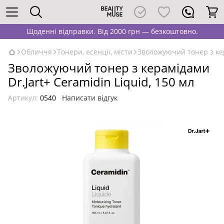
Щоденні відправки. Від 2000 грн — безкоштовно.
Обличчя
Тонери, есенції, місти
Зволожуючий тонер з кер
Зволожуючий тонер з керамідами
Dr.Jart+ Ceramidin Liquid, 150 мл
Артикул:
0540
Написати відгук