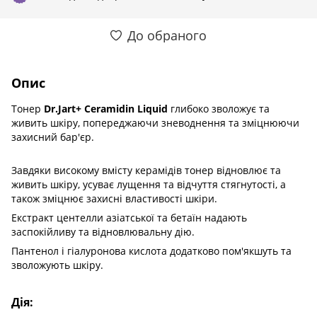
До обраного
Опис
Тонер
Dr.Jart+ Ceramidin Liquid
глибоко зволожує та
живить шкіру, попереджаючи зневоднення та зміцнюючи
захисний бар'єр.
Завдяки високому вмісту керамідів тонер відновлює та
живить шкіру, усуває лущення та відчуття стягнутості, а
також зміцнює захисні властивості шкіри.
Екстракт центелли азіатської та бетаїн надають
заспокійливу та відновлювальну дію.
Пантенол і гіалуронова кислота додатково пом'якшуть та
зволожують шкіру.
Дія: