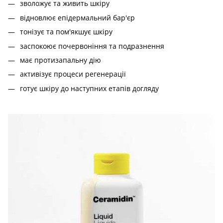
зволожує та живить шкіру
відновлює епідермальний бар'єр
тонізує та пом'якшує шкіру
заспокоює почервоніння та подразнення
має протизапальну дію
активізує процеси регенерації
готує шкіру до наступних етапів догляду