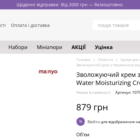
Щоденні відправки. Від 2000 грн — безкоштовно.
сті
Оплата і доставка
нтакти
Блог
у
Набори
Мініатюри
АКЦІЇ
Уцінка
Головна
Обличчя
Креми для
Зволожуючий крем з термальною водо
Зволожуючий крем з
Water Moisturizing C
Немає в наявності
Артикул: 107
879 грн
%
Ввійти
для відображення н
Об'єм