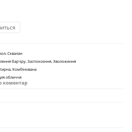
виться
нол, Сквалан
лення бар'єру, Заспокоєння, Зволоження
 Жирна, Комбінована
для обличчя
о коментар