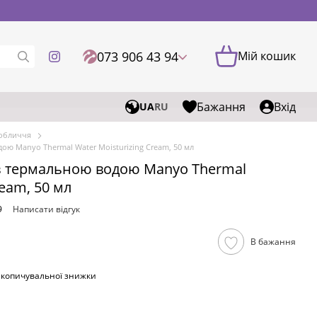
073 906 43 94
Мій кошик
Бажання
Вхід
UA
RU
 обличчя
ю Manyo Thermal Water Moisturizing Cream, 50 мл
 термальною водою Manyo Thermal
ream, 50 мл
9
Написати відгук
В бажання
акопичувальної знижки