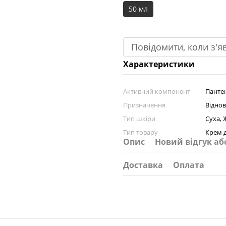
50 мл
Повідомити, коли з'я
Характеристики
Активний компонент
Панте
Призначення
Віднов
Тип шкіри
Суха,
Тип товару
Крем 
Опис
Новий відгук аб
Доставка
Оплата