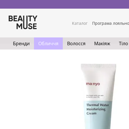
Перейти до основного контенту
Каталог
Програма лояльно
Обмін та повернення
Ко
Умови використання сайт
Бренди
Обличчя
Волосся
Макіяж
Тіло