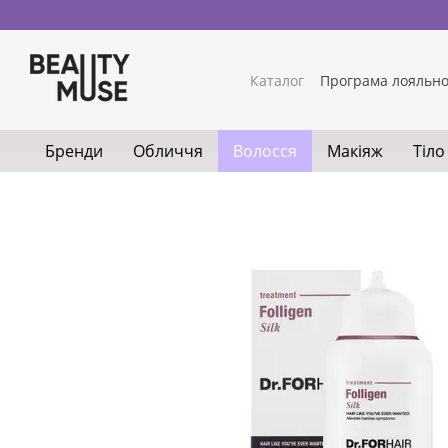
Перейти до основного контенту
Каталог
Програма лояльно
Обмін та повернення
Ко
Умови використання сайт
Бренди
Обличчя
Волосся
Макіяж
Тіло