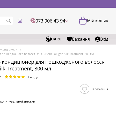
073 906 43 94
Мій кошик
Бажання
Вхід
UA
RU
ондиціонери
 пошкодженого волосся Dr.FORHAIR Folligen Silk Treatment, 300 мл
- кондиціонер для пошкодженого волосся
ilk Treatment, 300 мл
2
1 відгук
В бажання
акопичувальної знижки