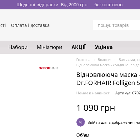
Щоденні відправки. Від 2000 грн — безкоштовно.
сті
Оплата і доставка
нтакти
Блог
у
Набори
Мініатюри
АКЦІЇ
Уцінка
Головна
Волосся
Бальзами, к
Відновлююча маска - кондиціонер для
Відновлююча маска 
Dr.FORHAIR Folligen S
Немає в наявності
Артикул: 070
1 090 грн
%
Ввійти
для відображення н
Об'єм