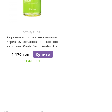
Артикул: 1431
Сироватка проти акне з чайним
деревом, азелаїновою та коєвою
кислотами Purito Seoul Azelaic Acid
10 Kojic Tea Tree Serum, 30 мл
1 170 грн
Купити
В наявності