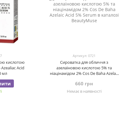
07
Артикул: 0721
вою кислотою
Сироватка для обличчя з
Azealiac Acid
азелаїновою кислотою 5% та
0 мл
ніацінамідом 2% Cos De Baha Azelaic
Acid 5% Serum, 30 мл
пити
660 грн
і
Немає в наявності