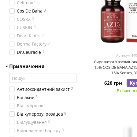
0
Celimax
3
Cos De Baha
0
COSRX
0
CUSKIN
0
Dear, Klairs
0
Derma Factory
1
Dr.Ceuracle
Артикул: 14
0
Dr. Jart+
Сироватка з азелаїно
Призначення
15% COS DE BAHA AZ15 
1
Geek&Gorgeous
15% Serum, 3
0
HoliFrog
620 грн
Ку
0
I'm From
2
Антиоксидантний захист
В наявност
0
Isntree
8
Від акне
0
IUNIK
0
Від зморшок
0
J'sDerma
9
Від куперозу, розацеа
0
Koy
0
Відлущування
0
Manyo
0
Відновлення бар'єру
0
Mary&May