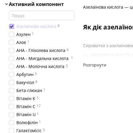
Активний компонент
Азелаїнова кислота — це
Як діє азелаїн
9
Азелаїнова кислота
1
Азулен
1
Алое
Сироватки з азелаїново
4
АНА - Гліколева кислота
зменшення акне та в
1
АНА - Мигдальна кислота
прищі, і допомагає 
Розгорнути
3
АНА - Молочна кислота
азелаїнова сироватк
5
Арбутин
зменшення почервоні
8
Бакучіол
регулювання виробле
1
Бета-глюкан
антиоксидантна дія,
3
Вітамін К
17
Вітамін С
1
Вітамін U
Для кого підій
1
Волюфілін
3
Галактомісіс