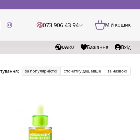
073 906 43 94
Мій кошик
Бажання
Вхід
UA
RU
тування:
за популярністю
спочатку дешевше
за назвою