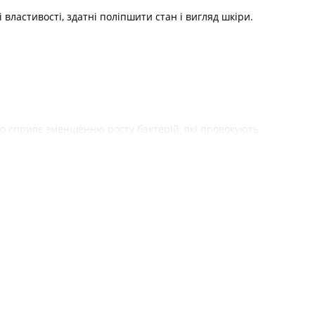
властивості, здатні поліпшити стан і вигляд шкіри.
що сприяє зменшенню росту бактерій, які провокують
, роблячи її більш рівномірною;
ключно з куперозом і розацеа;
накам передчасного старіння.