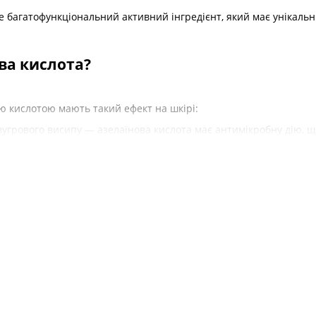
 багатофункціональний активний інгредієнт, який має унікальні 
ова кислота?
ю кислотою мають такий ефект на шкірі:
угрового висипу — азелаїнова кислота має антимікробну дію, 
знизити запалення;
а зменшує гіперпігментацію, розгладжуючи тон і текстуру шкіри
ння і запалень, пов'язаних з різними шкірними проблемами, в
ння себума і запобігання появі комедонів;
 яка захищає шкіру від впливу вільних радикалів і запобігає оз
де сироватка з азелаїновою кислотою?