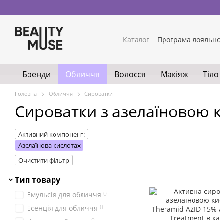
Перейти до основного контенту
Каталог
Програма лояльно
Бренди
Обличчя
Волосся
Макіяж
Тіло
Головна
Обличчя
Сироватки
Сироватки з азелаїновою 
Активний компонент:
Азелаїнова кислота
Очистити фільтр
Тип товару
0
Емульсія для обличчя
0
Есенція для обличчя