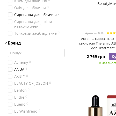
0
Крем для обличчя
0
Олія для обличчя
9
Сироватка для обличчя
Сироватка для шкіри
0
навколо очей
0
Точковий засіб від акне
Артикул: 0909
Активна сироватка з 
Бренд
кислотою Theramid AZI
Acid Treatment,
2 769 грн
К
0
Acnemy
В наявност
1
ANUA
0
AXIS-Y
0
BEAUTY OF JOSEON
0
Benton
0
Blithe
0
Bueno
0
By Wishtrend