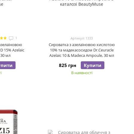
1
Артикул: 1333
азелаїновою
Сироватка з азелаїновою кислотою
D 15% Azelaic
10% та мадекасосидом Dr.Ceuracle
 30 мл
Azelaic 10 & Madeca Ampoule, 30 мл
упити
825 грн
Купити
і
В наявності