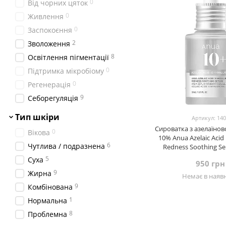
0
Від чорних цяток
0
Medi-Peel
0
Живлення
0
Missha
0
Заспокоєння
0
Needly
2
Зволоження
1
Purito Seoul
8
Освітлення пігментації
1
Q+A
0
Підтримка мікробіому
0
Real Barrier
0
Регенерація
0
ROUND LAB
9
Себорегуляція
0
SKIN1004
Тип шкіри
0
SKIN&LAB
Артикул: 14
Сироватка з азелаїно
0
1
THERAMID
Вікова
10% Anua Azelaic Acid
0
6
TOCOBO
Чутлива / подразнена
Redness Soothing Se
5
0
TRANSPARENT-LAB
Суха
950 грн
0
9
UIQ
Жирна
Немає в наявн
0
9
Usolab
Комбінована
0
1
Numbuzin
Нормальна
8
Проблемна