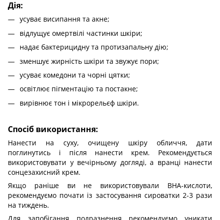
Дія:
усуває висипання та акне;
відлущує омертвілі частинки шкіри;
надає бактерицидну та протизапальну дію;
зменшує жирність шкіри та звужує пори;
усуває комедони та чорні цятки;
освітлює пігментацію та постакне;
вирівнює тон і мікрорельєф шкіри.
Спосіб використання:
Нанести на суху, очищену шкіру обличчя, дати
поглинутись і після нанести крем. Рекомендується
використовувати у вечірньому догляді, а вранці нанести
сонцезахисний крем.
Якщо раніше ви не використовували ВНА-кислоти,
рекомендуємо почати із застосування сироватки 2-3 рази
на тиждень.
Для запобігання подразнення рекомендуємо уникати