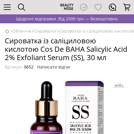
Щоденні відправки. Від 2000 грн — безкоштовно.
Обличчя
Сироватки
Сироватка із саліциловою кислотою C
Сироватка із саліциловою
кислотою Cos De BAHA Salicylic Acid
2% Exfoliant Serum (SS), 30 мл
Артикул:
0652
Написати відгук