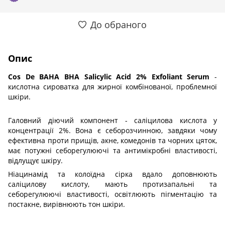
До обраного
Опис
Cos De BAHA BHA Salicylic Acid 2% Exfoliant Serum
-
кислотна сироватка для жирної комбінованої, проблемної
шкіри.
Галовний діючий компонент - саліцилова кислота у
концентрації 2%. Вона є себорозчинною, завдяки чому
ефективна проти прищів, акне, комедонів та чорних цяток,
має потужні себорегулюючі та антимікробні властивості,
відлущує шкіру.
Ніацинамід та колоїдна сірка вдало доповнюють
саліцилову кислоту, мають протизапальні та
себорегулюючі властивості, освітлюють пігментацію та
постакне, вирівнюють тон шкіри.