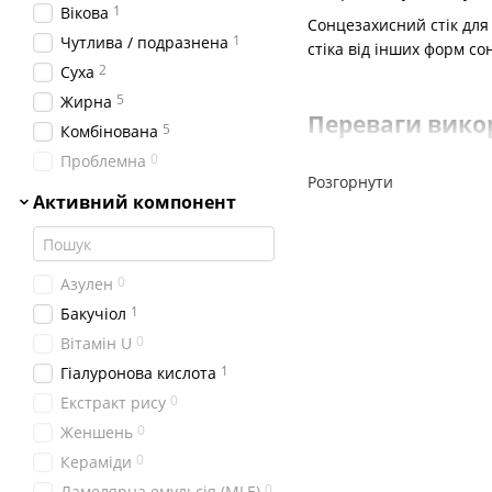
1
Вікова
Сонцезахисний стік для 
1
Чутлива / подразнена
стіка від інших форм со
2
Суха
5
Жирна
Переваги викор
5
Комбінована
0
Проблемна
Розгорнути
Зручність. Компактн
Активний компонент
додаткових зусиль і 
Точність нанесення.
Безпека та захист. С
0
Азулен
також включають до 
1
Бакучіол
0
Вітамін U
1
Гіалуронова кислота
Як правильно 
0
Екстракт рису
0
Женшень
Перед нанесенням SP
0
Кераміди
поглинутись.
0
Ламелярна емульсія (MLE)