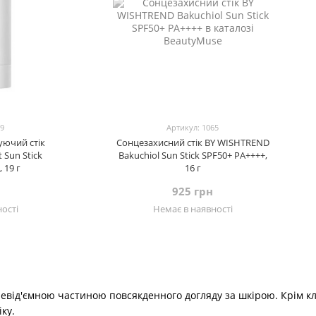
69
Артикул: 1065
уючий стік
Сонцезахисний стік BY WISHTREND
 Sun Stick
Bakuchiol Sun Stick SPF50+ PA++++,
 19 г
16 г
925 грн
ості
Немає в наявності
невід'ємною частиною повсякденного догляду за шкірою. Крім к
ку.