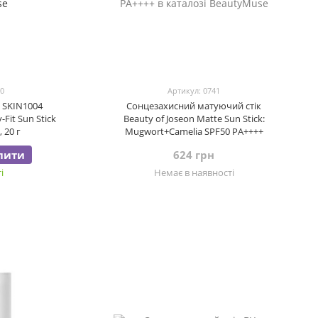
40
Артикул: 0741
 SKIN1004
Сонцезахисний матуючий стік
y-Fit Sun Stick
Beauty of Joseon Matte Sun Stick:
 20 г
Mugwort+Camelia SPF50 PA++++
пити
624 грн
і
Немає в наявності