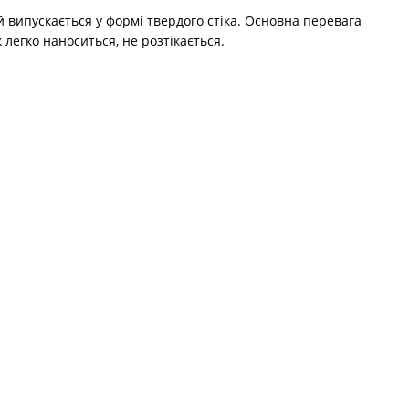
й випускається у формі твердого стіка. Основна перевага
 легко наноситься, не розтікається.
овувати в будь-який момент. Нанесення засобу не потребує
том для поновлення захисту протягом дня.
і ділянки обличчя.
ктивно блокують ультрафіолетові промені. Багато засобів
ово захищають і доглядають за шкірою.
стовуєте інші доглядові засоби, дайте їм повністю