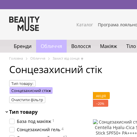
Перейти до основного контенту
Каталог
Програма лояльно
Бренди
Обличчя
Волосся
Макіяж
Тіло
Головна
Обличчя
Захист від сонця ☀️
Сонцезахисний стік
Тип товару:
Сонцезахисний стік
АКЦІЯ
Очистити фільтр
−20%
Тип товару
1
База под макіяж
4
Сонцезахисний гель