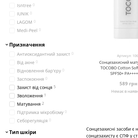
0
Isntree
0
IUNIK
0
LAGOM
0
Medi-Peel
0
Missha
Призначення
0
Needly
0
Антиоксидантний захист
0
Purito Seoul
Артикул: 10
0
Від акне
Сонцезахисний мат
0
Real Barrier
TOCOBO Cotton Soft
0
Відновлення бар'єру
1
ROUND LAB
SPF50+ PA++++,
0
Заспокоєння
1
SKIN1004
589 грн
5
Захист від сонця
0
SKIN&LAB
Немає в наявн
1
Зволоження
1
TOCOBO
2
Матування
0
TRANSPARENT-LAB
0
Підтримка мікробіому
0
Usolab
0
Себорегуляція
Сонцезахисні засоби є 
Тип шкіри
сонцезахисту є СПФ у сті