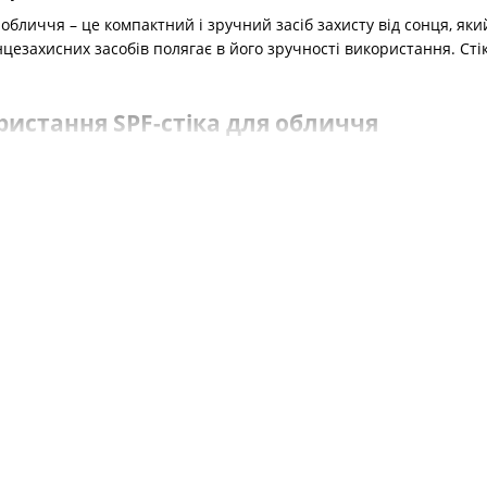
обличчя – це компактний і зручний засіб захисту від сонця, яки
нцезахисних засобів полягає в його зручності використання. Стік
истання SPF-стіка для обличчя
ий розмір стіка дає змогу легко носити його з собою і використ
займає всього кілька секунд. Саме тому стік є ідеальним варіан
 SPF-стік дає змогу точно наносити сонцезахисний засіб на певн
учасні сонцезахисні стіки містять високоякісні фільтри, які ефе
складу антиоксиданти та зволожувальні компоненти, які додатк
наносити сонцезахисний стік?
F у стіку переконайтеся, що шкіра чиста і суха. Якщо ви викори