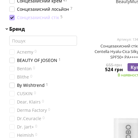
47
Сонцезахисний крем
7
Сонцезахисний лосьйон
5
Сонцезахисний стік
Бренд
Артикул: 13
Сонцезахисний стік
0
Centella Hyalu-Cica Silk
Acnemy
SPF50+ PA++++,
1
BEAUTY OF JOSEON
655 грн
Ку
0
Benton
524 грн
В наявност
0
Blithe
1
By Wishtrend
0
CUSKIN
0
Dear, Klairs
0
Derma Factory
0
Dr.Ceuracle
0
Dr. Jart+
0
Heimish