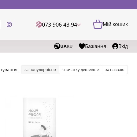
073 906 43 94
Мій кошик
Бажання
Вхід
UA
RU
тування:
за популярністю
спочатку дешевше
за назвою