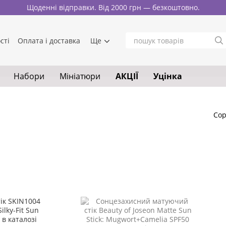
Щоденні відправки. Від 2000 грн — безкоштовно.
сті
Оплата і доставка
Ще
Набори
Мініатюри
АКЦІЇ
Уцінка
Сор