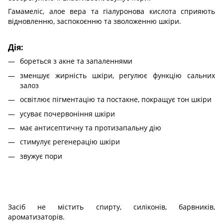
Гамамеліс, алое вера та гіалуронова кислота сприяють
відновленню, заспокоєнню та зволоженню шкіри.
Дія:
бореться з акне та запаленнями
зменшує жирність шкіри, регулює функцію сальних
залоз
освітлює пігментацію та постакне, покращує тон шкіри
усуває почервоніння шкіри
має антисептичну та протизапальну дію
стимулує регенерацію шкіри
звужує пори
Засіб не містить спирту, силіконів, барвників,
ароматизаторів.