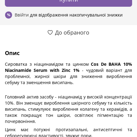
Ввійти
для відображення накопичувальної знижки
%
До обраного
Опис
Сироватка з ніацинамідом та цинком
Cos De BAHA 10%
Niacinamide Serum with Zinc 1%
- чудовий варіант для
проблемної, жирної шкіри для зниження вироблення
себуму та зменшення висипань.
Головний актив засобу - ніацинамід у високій концентрації
10%. Він зменшує вироблення шкірного себуму та кількість
висипань, стимулуює вироблення колагену та керамідів, а
також покращує тон шкіри, освітлює пігментацію та
почервоніння.
Цинк має потужні протизапальні, антисептичні та
себорегулюючі властивості, звужує пори.