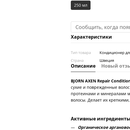
250 мл
Сообщить, когда поя
Характеристики
Тип товара
Кондиционер дл
Страна
Швеция
Описание
Новый отз
BJORN AXEN Repair Conditio
сухие и поврежденные воло
протеинами и минералами м
волосы. Делает их крепкими
Активные ингредиенты
Органическое арганово