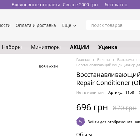
Ежедневные отправки. Свыше 2000 грн — бесплатно.
ности
Оплата и доставка
Еще
Наборы
Миниатюры
АКЦИИ
Уценка
Главная
Волосы
Бальзамы, к
Восстанавливающий кондиционер для в
Восстанавливающий 
Repair Conditioner (O
Нет в наличии
Артикул: 1158
696 грн
870 грн
%
Войти
для отображения нак
Объем