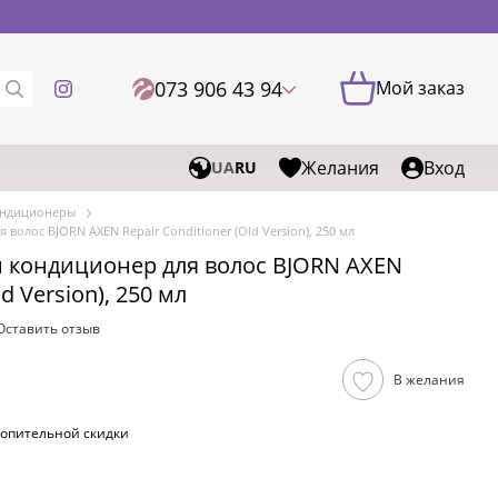
073 906 43 94
Мой заказ
Желания
Вход
UA
RU
ондиционеры
олос BJORN AXEN Repair Conditioner (Old Version), 250 мл
кондиционер для волос BJORN AXEN
ld Version), 250 мл
Оставить отзыв
В желания
опительной скидки