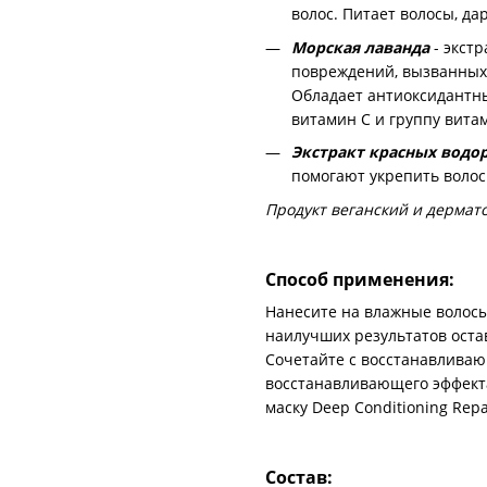
волос. Питает волосы, да
Морская лаванда
- экст
повреждений, вызванных
Обладает антиоксидантн
витамин С и группу вита
Экстракт красных водо
помогают укрепить воло
Продукт веганский и дермат
Способ применения:
Нанесите на влажные волосы
наилучших результатов оста
Сочетайте с восстанавливаю
восстанавливающего эффекта
маску Deep Conditioning Repa
Состав: