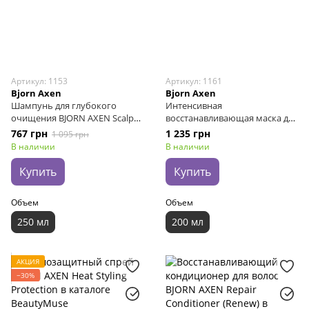
Артикул: 1153
Артикул: 1161
Bjorn Axen
Bjorn Axen
Шампунь для глубокого
Интенсивная
очищения BJORN AXEN Scalp
восстанавливающая маска для
Shampoo, 250 мл
волос BJORN AXEN Repair Hair
767 грн
1 235 грн
1 095 грн
Mask, 200 мл
В наличии
В наличии
Купить
Купить
Объем
Объем
250 мл
200 мл
АКЦИЯ
−30%