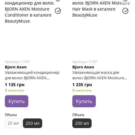
Артикул: 1165
Артикул: 1167
Bjorn Axen
Bjorn Axen
Увлажняющий кондиционер
Увлажняющая маска для
для волос BJORN AXEN
волос BJORN AXEN Moisture
Moisture Conditioner, 250 мл
Hair Mask, 200 мл
1 135 грн
1 235 грн
В наличии
В наличии
Купить
Купить
Объем
Объем
25 мл
250 мл
200 мл