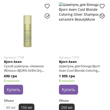
Артикул: 1168
Артикул: 1310
Bjorn Axen
Bjorn Axen
Сухой шампунь «Зеленое
Шампунь для блонда Bjorn
Яблоко» BJORN AXEN Dry
Axen Cool Blonde Coloring
Shampoo Green Apple, 150 мл
Silver Shampoo, 250 мл
690 грн
1 095 грн
В наличии
В наличии
Купить
Купить
Объем
Объем
80 мл
150 мл
250 мл