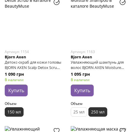
Артикул: 1154
Артикул: 1163
Bjorn Axen
Bjorn Axen
Детокс-скраб для кожи головы
Увлажняющий шампунь для
BJORN AXEN Scalp Detox Scrub,
волос BJORN AXEN Moisture
150 мл
Shampoo, 250 мл
1 090 грн
1 095 грн
В наличии
В наличии
Купить
Купить
Объем
Объем
150 мл
25 мл
250 мл