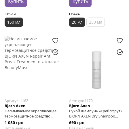
Купить
Купить
Объем
Объем
150 мл
20 мл
250 мл
Артикул: 1162
Артикул: 1170
Bjorn Axen
Bjorn Axen
Несмываемое укрепляющее
Сухой шампунь «Грейпфрут»
термозащитное средство
BJORN AXEN Dry Shampoo
BJORN AXEN Repair Anti Break
Sunny Grapefruit, 150 мл
1 050 грн
690 грн
Treatment, 125 мл
Нет в наличии
Нет в наличии