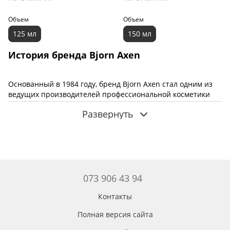
Объем
Объем
125 мл
150 мл
История бренда Bjorn Axen
Основанный в 1984 году, бренд Bjorn Axen стал одним из
ведущих производителей профессиональной косметики
для волос. За десятилетия своей работы компания
Развернуть
завоевала доверие парикмахеров, стилистов и обычных
покупателей по всему миру. Bjorn Axen известен своим
подходом к созданию высококачественных продуктов,
которые разрабатываются с учетом последних научных
исследований в области ухода за волосами.
073 906 43 94
Преимущества косметики Bjorn Axen
Контакты
Полная версия сайта
Натуральные ингредиенты. В состав средств входят
такие ингредиенты, как аргановое масло, растительные