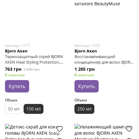
Артикул: 1171
Артикул: 1325
Bjorn Axen
Bjorn Axen
Термозащитный спрей BJORN
Восстанавливающий
AXEN Heat Styling Protection,
кондиционер для волос BJORN
150 мл
AXEN Repair Conditioner
763 грн
1 205 грн
1 090 грн
(Renew), 250 мл
В наличии
В наличии
Купить
Купить
Объем
Объем
50 мл
150 мл
250 мл