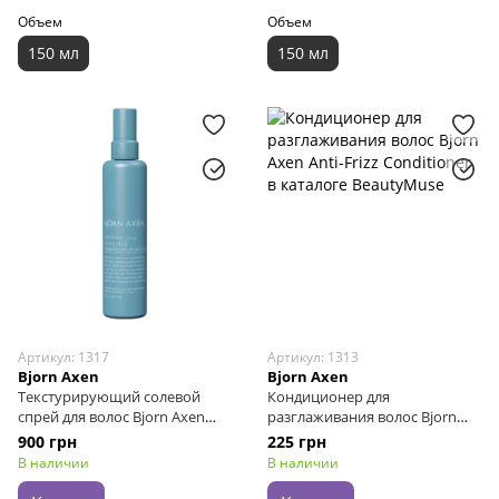
Объем
Объем
150 мл
150 мл
Артикул: 1317
Артикул: 1313
Bjorn Axen
Bjorn Axen
Текстурирующий солевой
Кондиционер для
спрей для волос Bjorn Axen
разглаживания волос Bjorn
Salt Water Spray, 150 мл
Axen Anti-Frizz Conditioner, 20
900 грн
225 грн
мл
В наличии
В наличии