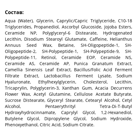
Состав:
Aqua (Water), Glycerin, Caprylic/Capric Triglyceride, C10-18
Triglycerides, Propanediol, Ascorbyl Glucoside, Jojoba Esters,
Ceramide NP, Polyglyceryl-6 Distearate, Hydrogenated
Lecithin, Disodium Stearoyl Glutamate, Caffeine, Helianthus
Annuus Seed Wax, Betaine, SH-Oligopeptide-1, SH-
Oligopeptide-2, SH-Polypeptide-1, SH-Polypeptide-9, SH-
Polypeptide-11, Retinol, Ceramide EOP, Ceramide NS,
Ceramide AS, Ceramide AP, Punica Granatum Extract,
Camellia Sinensis Leaf Extract, Bacillus/Folic Acid Ferment
Filtrate Extract, Lactobacillus Ferment Lysate, Sodium
Hyaluronate, Ethylhexylglycerin, Cholesterol, Lecithin,
Tricaprylin, Polyglycerin-3, Xanthan Gum, Acacia Decurrens
Flower Wax, Acetyl Glutamine, Cellulose Acetate Butyrate,
Sucrose Distearate, Glyceryl Stearate, Cetearyl Alcohol, Cetyl
Alcohol, Pentaerythrityl Tetra-Di-T-Butyl
Hydroxyhydrocinnamate, Caprylyl Glycol, 1,2-Hexanediol,
Butylene Glycol, Dipropylene Glycol, Sodium Hydroxide,
Phenoxyethanol, Citric Acid, Sodium Citrate.