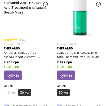
1
Артикул: 0909
Артикул: 1484
THERAMID
THERAMID
Активная сыворотка с
Сыворотка для идеального
азелаиновой кислотой
тона Theramid Even-In, 30 мл
Theramid AZID 15% Azelaic Acid
2 769 грн
2 472 грн
Treatment, 30 мл
В наличии
В наличии
Купить
Купить
Объем
Объем
10 мл
30 мл
30 мл