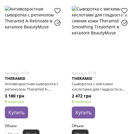
Артикул: 1174
Артикул: 1175
THERAMID
THERAMID
Антивозрастная сыворотка с
Сыворотка с мягкими
ретинолом Theramid A-
кислотами для гладкости и
Retinoate, 30 мл
сияния кожи Theramid
3 180 грн
2 472 грн
Smoothing Treatment, 30 мл
В наличии
В наличии
Купить
Купить
Объем
Объем