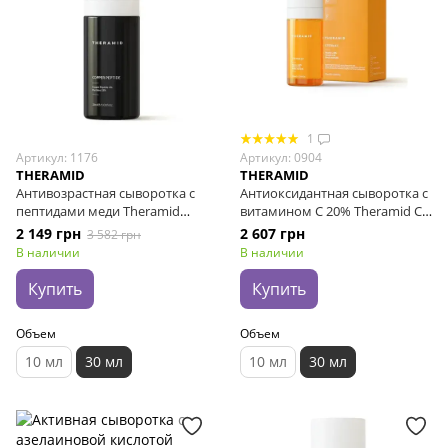
1
Артикул: 1176
Артикул: 0904
THERAMID
THERAMID
Антивозрастная сыворотка с
Антиоксидантная сыворотка с
пептидами меди Theramid
витамином C 20% Theramid C-
Copper Peptide, 30 мл (до
Tetra E.F., 30 мл
2 149 грн
2 607 грн
3 582 грн
02.27г.)
В наличии
В наличии
Купить
Купить
Объем
Объем
10 мл
30 мл
10 мл
30 мл