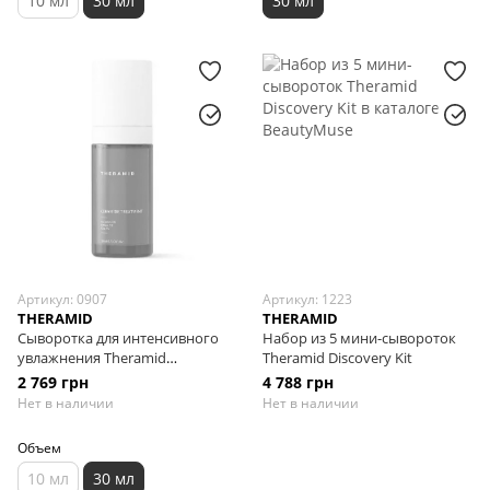
10 мл
30 мл
30 мл
Артикул: 0907
Артикул: 1223
THERAMID
THERAMID
Сыворотка для интенсивного
Набор из 5 мини-сывороток
увлажнения Theramid
Theramid Discovery Kit
Ceramide Treatment, 30 мл
2 769 грн
4 788 грн
Нет в наличии
Нет в наличии
Объем
10 мл
30 мл