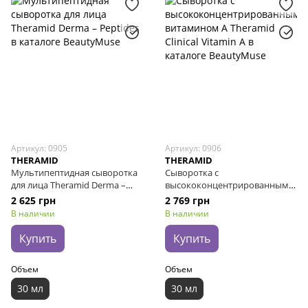
Артикул: 0905
Артикул: 0906
THERAMID
THERAMID
Мультипептидная сыворотка
Сыворотка с
для лица Theramid Derma –
высококонцентрированным
Peptides, 30 мл
витамином A Theramid Clinical
2 625 грн
2 769 грн
Vitamin A, 30 мл
В наличии
В наличии
Купить
Купить
Объем
Объем
30 мл
30 мл