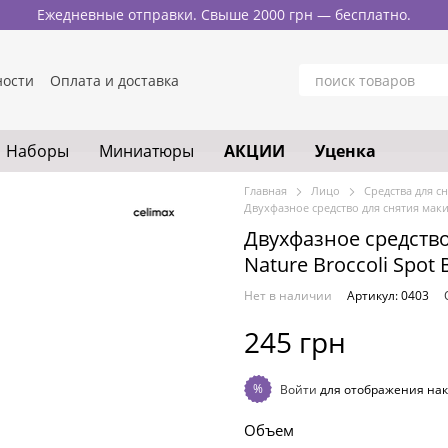
Ежедневные отправки. Свыше 2000 грн — бесплатно.
ности
Оплата и доставка
кты
Блог
айта
Наборы
Миниатюры
АКЦИИ
Уценка
Главная
Лицо
Средства для с
Двухфазное средство для снятия макия
Двухфазное средство
Nature Broccoli Spot 
Нет в наличии
Артикул: 0403
245 грн
%
Войти
для отображения нак
Объем