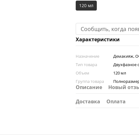
120 мл
Сообщить, когда поя
Характеристики
Назначение
Демакияж, 
Тип товара
Двухфазное с
Объем
120 мл
Группа товара
Полноразме
Описание
Новый отз
Доставка
Оплата