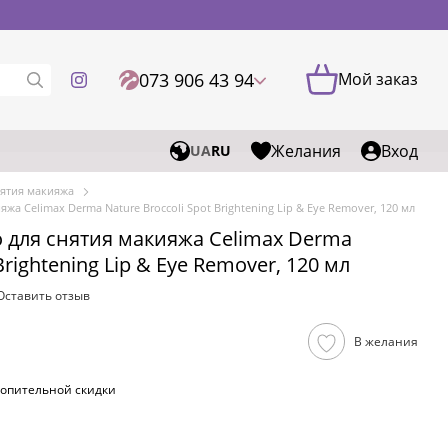
073 906 43 94
Мой заказ
Желания
Вход
UA
RU
нятия макияжа
жа Celimax Derma Nature Broccoli Spot Brightening Lip & Eye Remover, 120 мл
 для снятия макияжа Celimax Derma
Brightening Lip & Eye Remover, 120 мл
Оставить отзыв
В желания
опительной скидки