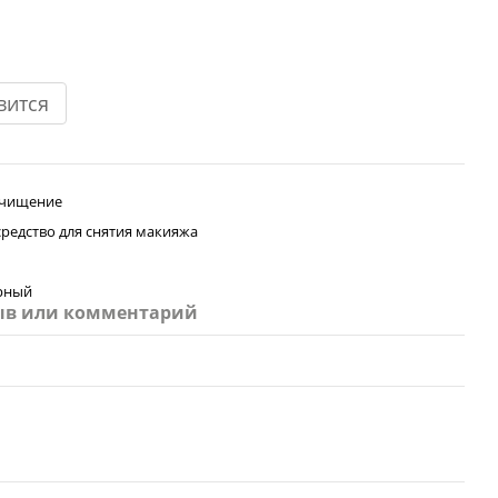
вится
Очищение
редство для снятия макияжа
рный
ыв или комментарий