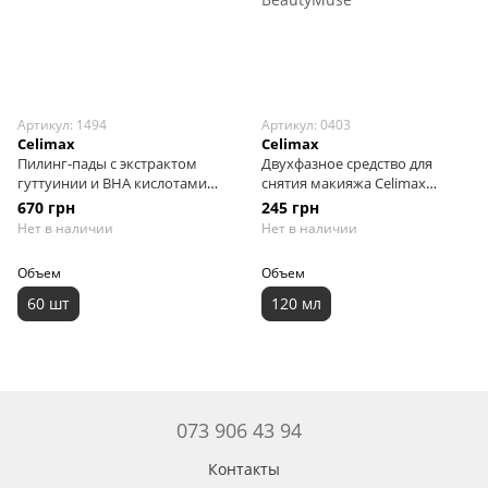
Артикул: 1494
Артикул: 0403
Celimax
Celimax
Пилинг-пады с экстрактом
Двухфазное средство для
гуттуинии и BHA кислотами
снятия макияжа Celimax
Celimax Ji Woo Gae Heartleaf
Derma Nature Broccoli Spot
670 грн
245 грн
BHA Peeling Pad, 60 шт
Brightening Lip & Eye Remover,
Нет в наличии
Нет в наличии
120 мл
Объем
Объем
60 шт
120 мл
073 906 43 94
Контакты