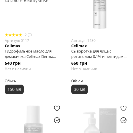
2
Артикул: 0117
Артикул: 1430
Celimax
Celimax
Гидрофильное масло для
Сыворотка для лица с
демакияжа Celimax Derma
ретинолом 0,1% и пептидами
Nature Fresh Blackhead Jojoba
CELIMAX The Vita-A Retinol
540 грн
650 грн
Cleansing Oil, 150 мл
Shot Tightening Serum, 30 мл
Нет в наличии
Нет в наличии
Объем
Объем
150 мл
30 мл