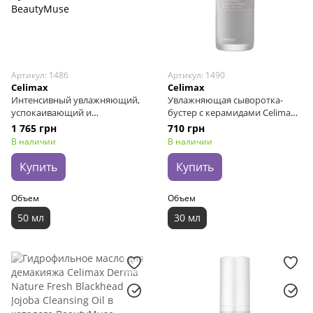
Артикул: 1486
Артикул: 1490
Celimax
Celimax
Интенсивный увлажняющий,
Увлажняющая сыворотка-
успокаивающий и
бустер с керамидами Celimax
омолаживающий крем Usolab
Dual Barrier Boosting Serum, 30
1 765 грн
710 грн
Bio Intensive Hyaluron Cream,
мл
В наличии
В наличии
50 мл
Купить
Купить
Объем
Объем
50 мл
30 мл