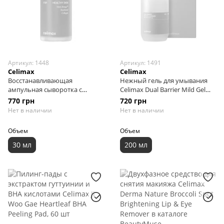
Артикул: 1448
Артикул: 1491
Celimax
Celimax
Восстанавливающая
Нежный гель для умывания
ампульная сыворотка с
Celimax Dual Barrier Mild Gel
экстрактом нони Сelimax The
Cleanser, 200 мл
770 грн
720 грн
Real Noni Energy Ampoule, 30
Нет в наличии
Нет в наличии
мл
Объем
Объем
30 мл
200 мл