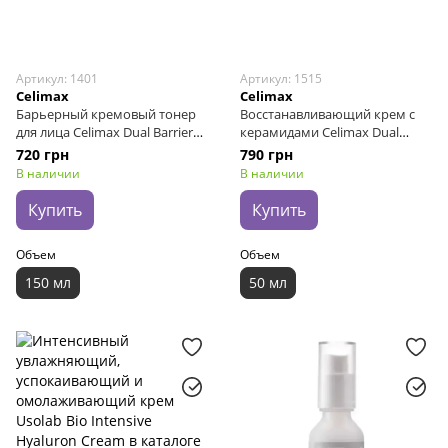
Артикул: 1401
Артикул: 1515
Celimax
Celimax
Барьерный кремовый тонер
Восстанавливающий крем с
для лица Celimax Dual Barrier
керамидами Celimax Dual
Creamy Toner, 150 мл
Barrier Skin Wearable Cream, 50
720 грн
790 грн
мл
В наличии
В наличии
Купить
Купить
Объем
Объем
150 мл
50 мл