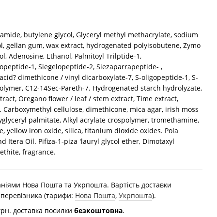
inamide, butylene glycol, Glyceryl methyl methacrylate, sodium
ol, gellan gum, wax extract, hydrogenated polyisobutene, Zymo
ol, Adenosine, Ethanol, Palmitoyl Trilptide-1,
gopeptide-1, Siegelopeptide-2, Siezaparrapeptide- ,
acid? dimethicone / vinyl dicarboxylate-7, S-oligopeptide-1, S-
olymer, C12-14Sec-Pareth-7. Hydrogenated starch hydrolyzate,
act, Oregano flower / leaf / stem extract, Time extract,
 Carboxymethyl cellulose, dimethicone, mica agar, irish moss
lyglyceryl palmitate, Alkyl acrylate crospolymer, tromethamine,
, yellow iron oxide, silica, titanium dioxide oxides. Pola
d Itera Oil. Pifiza-1-piza 'lauryl glycol ether, Dimotaxyl
ethite, fragrance.
ніями Нова Пошта та Укрпошта. Вартість доставки
 перевізника (тарифи:
Нова Пошта
,
Укрпошта
).
грн. доставка посилки
безкоштовна
.