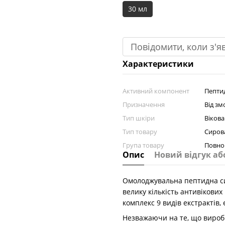
30 мл
Повідомити, коли з'я
Характеристики
Активний компонент
Пепти
Призначення
Від зм
Тип шкіри
Вікова
Тип товару
Сиров
Група товару
Повно
Опис
Новий відгук аб
Омолоджувальна пептидна си
велику кількість антивікових
комплекс 9 видів екстрактів,
Незважаючи на те, що виробн