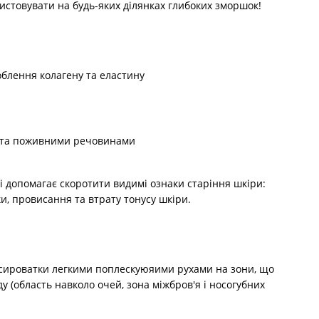
ристовувати на будь-яких ділянках глибоких зморшок!
облення колагену та еластину
ю та поживними речовинами
 допомагає скоротити видимі ознаки старіння шкіри:
и, провисання та втрату тонусу шкіри.
ь сироватки легкими поплескуюяими рухами на зони, що
у (область навколо очей, зона міжбров'я і носогубних