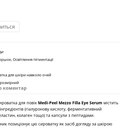
виться
ди
оршок, Освітлення пігментації
атка для шкіри навколо очей
розмірний
о коментар
роватка для повік
Medi-Peel Mezzo Filla Eye Serum
містить
 інгредієнтів (гіалуронову кислоту, ферментативний
 еластин, колаген тощо) та капсули з пептидами.
ик позиціонує цю сироватку як засіб догляду за шкірою