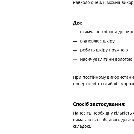
навколо очей, її можна вико
Дія:
стимулює клітини до вир
відновлює шкіру
робить шкіру пружною
насичує клітини волого
При постійному використанні
поверхневі та глибші зморшк
Спосіб застосування:
Нанесіть необхідну кількіст
вимагають особливого догляд
складок).