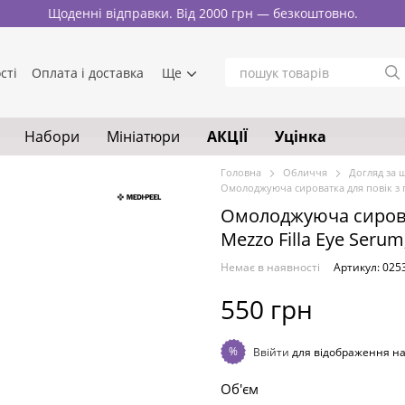
Щоденні відправки. Від 2000 грн — безкоштовно.
сті
Оплата і доставка
Ще
Набори
Мініатюри
АКЦІЇ
Уцінка
Головна
Обличчя
Догляд за 
Омолоджуюча сироватка для повік з п
Омолоджуюча сироват
Mezzo Filla Eye Serum
Немає в наявності
Артикул: 025
550 грн
%
Ввійти
для відображення н
Об'єм