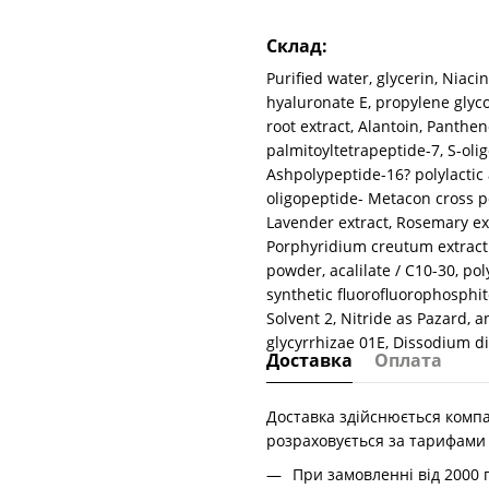
Склад:
Purified water, glycerin, Niac
hyaluronate E, propylene glyc
root extract, Alantoin, Panthen
palmitoyltetrapeptide-7, S-oli
Ashpolypeptide-16? polylactic 
oligopeptide- Metacon cross p
Lavender extract, Rosemary extr
Porphyridium creutum extract.
powder, acalilate / C10-30, po
synthetic fluorofluorophosphite
Solvent 2, Nitride as Pazard, an
glycyrrhizae 01E, Dissodium di
Доставка
Оплата
Доставка здійснюється компа
розраховується за тарифами
При замовленні від 2000 