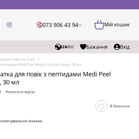
073 906 43 94
Мій кошик
Бажання
Вхід
UA
RU
шкірою навколо очей
ептидами Medi Peel Mezzo Filla Eye Serum, 30 мл
ка для повік з пептидами Medi Peel
, 30 мл
3
Написати відгук
В бажання
акопичувальної знижки