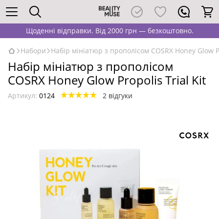
Щоденні відправки. Від 2000 грн — безкоштовно.
Набори
Набір мініатюр з прополісом COSRX Honey Glow Pro
Набір мініатюр з прополісом
COSRX Honey Glow Propolis Trial Kit
Артикул:
0124
2 відгуки