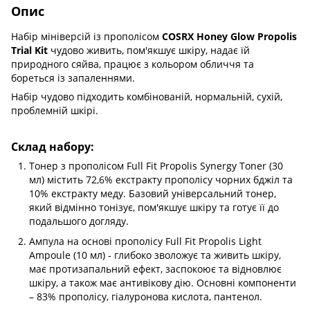
Опис
Набір мініверсій із прополісом
COSRX Honey Glow Propolis
Trial Kit
чудово живить, пом'якшує шкіру, надає їй
природного сяйва, працює з кольором обличчя та
бореться із запаленнями.
Набір чудово підходить комбінованій, нормальній, сухій,
проблемній шкірі.
Склад набору:
Тонер з прополісом Full Fit Propolis Synergy Toner (30
мл) містить 72,6% екстракту прополісу чорних бджіл та
10% екстракту меду. Базовий універсальний тонер,
який відмінно тонізує, пом'якшує шкіру та готує її до
подальшого догляду.
Ампула на основі прополісу Full Fit Propolis Light
Ampoule (10 мл) - глибоко зволожує та живить шкіру,
має протизапальний ефект, заспокоює та відновлює
шкіру, а також має антивікову дію. Основні компоненти
– 83% прополісу, гіалуронова кислота, пантенол.