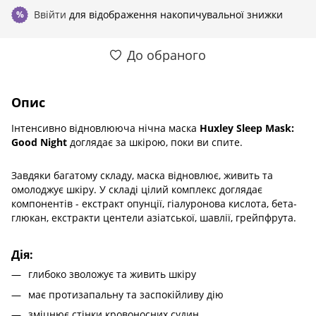
Ввійти
для відображення накопичувальної знижки
%
До обраного
Опис
Інтенсивно відновлююча нічна маска
Huxley Sleep Mask:
Good Night
доглядає за шкірою, поки ви спите.
Завдяки багатому складу, маска відновлює, живить та
омолоджує шкіру. У складі цілий комплекс доглядає
компонентів - екстракт опунції, гіалуронова кислота, бета-
глюкан, екстракти центели азіатської, шавлії, грейпфрута.
Дія:
глибоко зволожує та живить шкіру
має протизапальну та заспокійливу дію
зміцнює стінки кровоносних судин