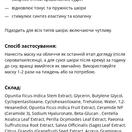
відновлює тонус та пружність шкіри
стимулює синтез еластину та колагену
Підходить для всіх типів шкіри, включаючи чутливу.
Спосіб застосування:
Нанесіть маску на обличчя як останній етап догляду (після
сироватки/есенції, а для сухої шкіри після крему) за годину
до сну, вранці вмийтеся як звичайно. Використовуйте
маску 1-2 рази на тиждень або за потребою.
Склад:
Opuntia Ficus-Indica Stem Extract, Glycerin, Butylene Glycol,
Cyclopentasiloxane, Cyclohexasiloxane, Trehalose, Water, 1,2-
Hexanediol, Opuntia Ficus-Indica Fruit Extract, Ceramide NP
(Ceramide 3), Sodium Hyaluronate, Beta-Glucan , Centella
Asiatica Leaf Extract, Perilla Ocymoides Leaf Extract, Paeonia
Suffruticosa Root Extract, Salvia Officinalis (Sage) Leaf Extract,
Citrus Grandis (Grapefruit) Seed Extract, Acorus Gramineus