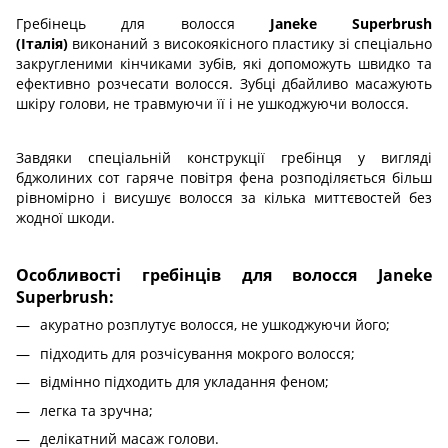
Гребінець для волосся
Janeke Superbrush
(Італія)
виконаний з високоякісного пластику зі спеціально
закругленими кінчиками зубів, які допоможуть швидко та
ефективно розчесати волосся. Зубці дбайливо масажують
шкіру голови, не травмуючи її і не ушкоджуючи волосся.
Завдяки спеціальній конструкції гребінця у вигляді
бджолиних сот гаряче повітря фена розподіляється більш
рівномірно і висушує волосся за кілька миттєвостей без
жодної шкоди.
Особливості гребінців для волосся Janeke
Superbrush:
акуратно розплутує волосся, не ушкоджуючи його;
підходить для розчісування мокрого волосся;
відмінно підходить для укладання феном;
легка та зручна;
делікатний масаж голови.