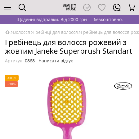
Щоденні відправки. Від 2000 грн — безкоштовно.
Волосся
Гребінці для волосся
Гребінець для волосся рож
Гребінець для волосся рожевий з
жовтим Janeke Superbrush Standart
Артикул:
0868
Написати відгук
АКЦІЯ
−30%