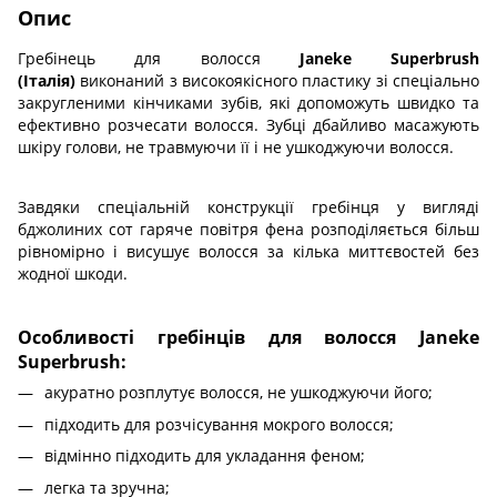
Опис
Гребінець для волосся
Janeke Superbrush
(Італія)
виконаний з високоякісного пластику зі спеціально
закругленими кінчиками зубів, які допоможуть швидко та
ефективно розчесати волосся. Зубці дбайливо масажують
шкіру голови, не травмуючи її і не ушкоджуючи волосся.
Завдяки спеціальній конструкції гребінця у вигляді
бджолиних сот гаряче повітря фена розподіляється більш
рівномірно і висушує волосся за кілька миттєвостей без
жодної шкоди.
Особливості гребінців для волосся Janeke
Superbrush:
акуратно розплутує волосся, не ушкоджуючи його;
підходить для розчісування мокрого волосся;
відмінно підходить для укладання феном;
легка та зручна;