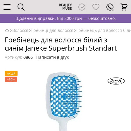
Щоденні відправки. Від 2000 грн — безкоштовно.
Волосся
Гребінці для волосся
Гребінець для волосся біл
Гребінець для волосся білий з
синім Janeke Superbrush Standart
Артикул:
0866
Написати відгук
АКЦІЯ
−30%