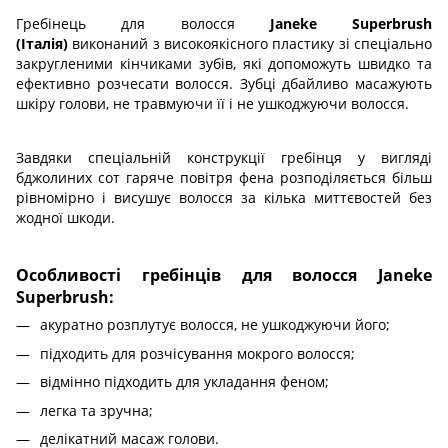
Гребінець для волосся
Janeke Superbrush
(Італія)
виконаний з високоякісного пластику зі спеціально
закругленими кінчиками зубів, які допоможуть швидко та
ефективно розчесати волосся. Зубці дбайливо масажують
шкіру голови, не травмуючи її і не ушкоджуючи волосся.
Завдяки спеціальній конструкції гребінця у вигляді
бджолиних сот гаряче повітря фена розподіляється більш
рівномірно і висушує волосся за кілька миттєвостей без
жодної шкоди.
Особливості гребінців для волосся Janeke
Superbrush:
акуратно розплутує волосся, не ушкоджуючи його;
підходить для розчісування мокрого волосся;
відмінно підходить для укладання феном;
легка та зручна;
делікатний масаж голови.